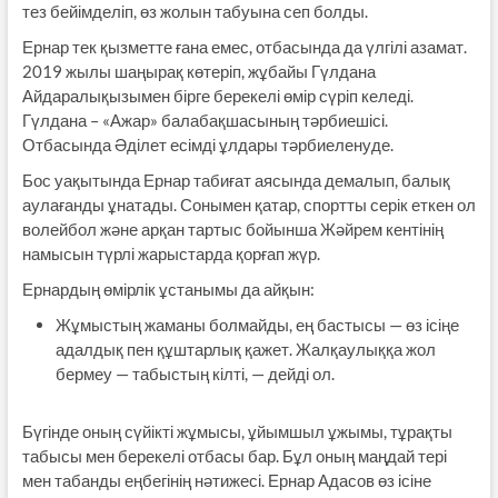
тез бейімделіп, өз жолын табуына сеп болды.
Ернар тек қызметте ғана емес, отбасында да үлгілі азамат.
2019 жылы шаңырақ көтеріп, жұбайы Гүлдана
Айдаралықызымен бірге берекелі өмір сүріп келеді.
Гүлдана – «Ажар» балабақшасының тәрбиешісі.
Отбасында Әділет есімді ұлдары тәрбиеленуде.
Бос уақытында Ернар табиғат аясында демалып, балық
аулағанды ұнатады. Сонымен қатар, спортты серік еткен ол
волейбол және арқан тартыс бойынша Жәйрем кентінің
намысын түрлі жарыстарда қорғап жүр.
Ернардың өмірлік ұстанымы да айқын:
Жұмыстың жаманы болмайды, ең бастысы — өз ісіңе
адалдық пен құштарлық қажет. Жалқаулыққа жол
бермеу — табыстың кілті, — дейді ол.
Бүгінде оның сүйікті жұмысы, ұйымшыл ұжымы, тұрақты
табысы мен берекелі отбасы бар. Бұл оның маңдай тері
мен табанды еңбегінің нәтижесі. Ернар Адасов өз ісіне