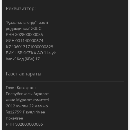
Реквизиттер:
“Қазыналы өңір” газеті
редакциясы” ЖШС
РНН 302800000085
ИИН 001140000674
KZ406017171000000329
БИК HSBKKZKX АО “Halyk
bank” Код (КБе) 17
Газет ақпараты
Газет Қазақстан
Республикасы Ақпарат
жəне Мұрағат комитеті
2012 жылғы 22 мамыр
№12759-Г куəлігімен
тіркелген
РНН 302800000085