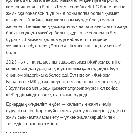
компаниялардың бірі — «Теңізшевройл» ЖШС бөлімшесіне
жұмысқа орналасып, үш жыл бойы аспаз болып қызмет
атқарады. Алайда, өмір жолы оны мүлде басқа салаға
жетеледі. Бөлімшенің қысқартылуына байланысты ол жаңа
бағыт таңдауға мәжбүр болып, құрылыс саласына бет
бұрады. Шымкент қаласында еңбек етіп, тәжірибе
жинақтаған бұл кезең Ернар үшін үлкен шыңдалу мектебі
болды.
2023 жылы нағашысының шақыруымен Жәйрем кентіне
келіп, осында тұрақтап қалуға шешім қабылдайды. Бұл
оның өміріндегі жаңа белес еді. Бүгінде ол «Жәйрем
Болашақ» КМК-да жөндеуші слесарь болып еңбек етеді.
Жауапты да маңызды қызмет атқарып жүрген ол кейде
шебердің міндетін де қатар алып жүреді.
Ернардың күнделікті еңбегі — халықтың жайлы өмір
сүруінің кепілі. Кәріз жүйесі мен ауызсу желілерінің үздіксіз
жұмысын қамтамасыз ету — үлкен жауапкершілік пен
төзімділікті талап ететін іс.
Өз сөзінде: