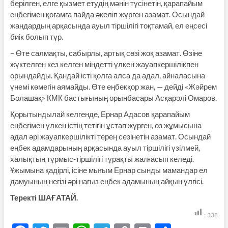
берілген, елге қызмет етудің мәнін түсінетін, қарапайым
еңбегімен қоғамға пайда әкеліп жүрген азамат. Осындай
жандардың арқасында ауыл тіршілігі тоқтамай, ел еңсесі
биік болып тұр.
– Өте салмақты, сабырлы, артық сөзі жоқ азамат. Өзіне
жүктелген кез келген міндетті үлкен жауапкершілікпен
орындайды. Қандай істі қолға алса да адал, айналасына
үнемі көмегін аямайды. Өте еңбекқор жан, — дейді «Жәйрем
Болашақ» КМК бастығының орынбасары Асқарәлі Омаров.
Қорытындылай келгенде, Ернар Адасов қарапайым
еңбегімен үлкен істің тетігін ұстап жүрген, өз жұмысына
адал әрі жауапкершілікті терең сезінетін азамат. Осындай
еңбек адамдарының арқасында ауыл тіршілігі үзілмей,
халықтың тұрмыс-тіршілігі тұрақты жалғасып келеді.
Ұжымына қадірлі, ісіне мығым Ернар сынды мамандар ел
дамуының негізі әрі нағыз еңбек адамының айқын үлгісі.
Теректі ШАҒАТАЙ.
:
338