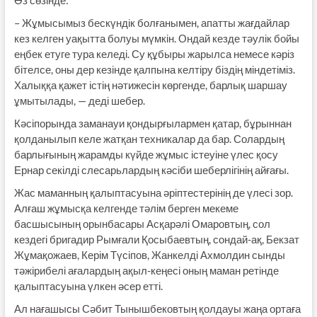
– Жұмысымыз бескүндік болғанымен, апатты жағдайлар
кез келген уақытта болуы мүмкін. Ондай кезде тәулік бойы
еңбек етуге тура келеді. Су құбыры жарылса немесе кәріз
бітелсе, оны дер кезінде қалпына келтіру біздің міндетіміз.
Халыққа қажет істің нәтижесін көргенде, барлық шаршау
ұмытылады, — деді шебер.
Кәсіпорында заманауи қондырғылармен қатар, бұрыннан
қолданылып келе жатқан техникалар да бар. Солардың
барлығының жарамды күйде жұмыс істеуіне үлес қосу
Ернар секілді слесарьлардың кәсіби шеберлігінің айғағы.
Жас маманның қалыптасуына әріптестерінің де үлесі зор.
Алғаш жұмысқа келгенде тәлім берген мекеме
басшысының орынбасары Асқарәлі Омаровтың, сол
кездегі бригадир Рымғали Қосыбаевтың, сондай-ақ, Бекзат
Жұмақожаев, Керім Түсіпов, Жанкелді Ахмолдин сынды
тәжірибелі ағалардың ақыл-кеңесі оның маман ретінде
қалыптасуына үлкен әсер етті.
Ал нағашысы Сәбит Тынышбековтың қолдауы жаңа ортаға