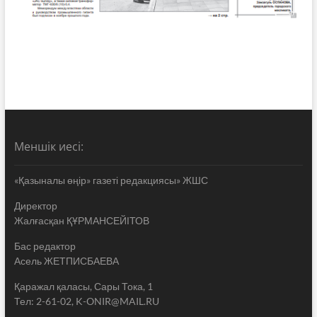
Меншік иесі:
«Қазыналы өңір» газеті редакциясы» ЖШС
Директор
Жалғасқан ҚҰРМАНСЕЙІТОВ
Бас редактор
Асель ЖЕТПИСБАЕВА
Қаражал қаласы, Сары Тока, 1
Тел: 2-61-02, K-ONIR@MAIL.RU