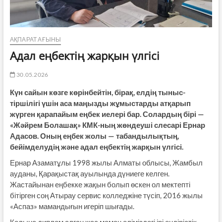
АҚПАРАТ АҒЫНЫ
Адал еңбектің жарқын үлгісі
30.05.2026
Күн сайын көзге көрінбейтін, бірақ, елдің тыныс-
тіршілігі үшін аса маңызды жұмыстарды атқарып
жүрген қарапайым еңбек иелері бар. Солардың бірі —
«Жәйрем Болашақ» КМК-ның жөндеуші слесарі Ернар
Адасов. Оның еңбек жолы — табандылықтың,
бейімделудің және адал еңбектің жарқын үлгісі.
Ернар Азаматұлы 1998 жылы Алматы облысы, Жамбыл
ауданы, Қарақыстақ ауылында дүниеге келген.
Жастайынан еңбекке жақын болып өскен ол мектепті
бітірген соң Атырау сервис колледжіне түсіп, 2016 жылы
«Аспаз» мамандығын игеріп шығады.
Қолына диплом алған жас маман еліміздегі ірі өндірістік