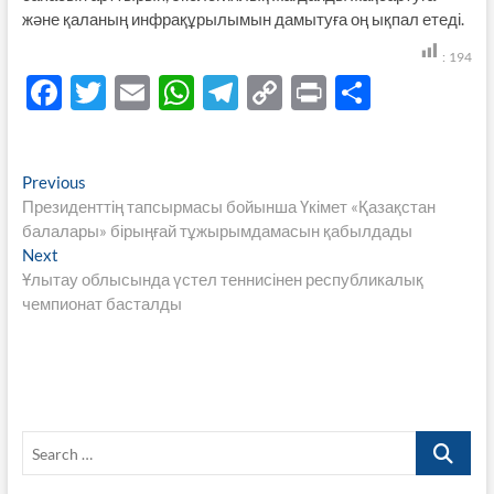
және қаланың инфрақұрылымын дамытуға оң ықпал етеді.
:
194
F
T
E
W
T
C
P
S
ac
w
m
h
el
o
ri
h
e
itt
ail
at
e
p
nt
ar
Навигация
Previous
Previous
b
er
s
gr
y
e
post:
Президенттің тапсырмасы бойынша Үкімет «Қазақстан
по
o
A
a
Li
балалары» бірыңғай тұжырымдамасын қабылдады
записям
Next
Next
o
p
m
n
post:
Ұлытау облысында үстел теннисінен республикалық
k
p
k
чемпионат басталды
Search
…