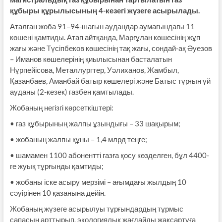
құбыры құрылысының 4-кезегі жүзеге асырылады.
Аталған жоба 91–94-шағын аудандар аумағындағы 11
көшені қамтиды. Атап айтқанда, Марғұлан көшесінің жұп
жағы және Түсіпбеков көшесінің тақ жағы, сондай-ақ Әуезов
– Иманов көшелерінің қиылысынан басталатын
Нұрпейісова, Металлургтер, Уәлиханов, Жамбыл,
Қазанбаев, Аманбай батыр көшелері және Батыс тұрғын үй
ауданы (2-кезек) газбен қамтылады.
Жобаның негізгі көрсеткіштері:
• газ құбырының жалпы ұзындығы – 33 шақырым;
• жобаның жалпы құны – 1,4 млрд теңге;
• шамамен 1100 абонентті газға қосу көзделген, бұл 4400-
ге жуық тұрғынды қамтиды;
• жобаны іске асыру мерзімі – ағымдағы жылдың 10
сәуірінен 10 қазанына дейін.
Жобаның жүзеге асырылуы тұрғындардың тұрмыс
сапасын арттырып, экологиялық жағдайды жақсартуға