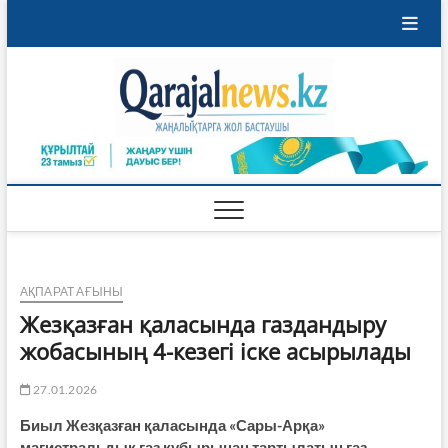
Skip
to
content
Qaraja
ҚАРАЖАЛ
ҚАЛАСЫНЫҢ
ЖАҢАЛЫҚТАРЫ
АҚПАРАТ АҒЫНЫ
Жезқазған қаласында газдандыру
жобасының 4-кезегі іске асырылады
27.01.2026
Биыл Жезқазған қаласында «Сары-Арқа»
магистральдық газ құбырынан тартылатын газ