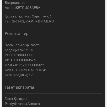
Бас редактор
Асель ЖЕТПИСБАЕВА
Қаражал қаласы, Сары Тока, 1
Тел: 2-61-02, K-ONIR@MAIL.RU
Реквизиттер:
“Қазыналы өңір” газеті
редакциясы” ЖШС
РНН 302800000085
ИИН 001140000674
KZ406017171000000329
БИК HSBKKZKX АО “Halyk
bank” Код (КБе) 17
Газет ақпараты
Газет Қазақстан
Республикасы Ақпарат