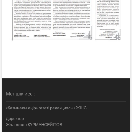
Меншік иесі:
«Қазыналы өңір» газеті редакциясы» ЖШС
Директор
Жалғасқан ҚҰРМАНСЕЙІТОВ