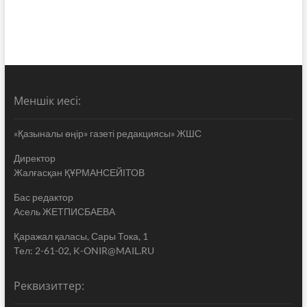
Меншік иесі:
«Қазыналы өңір» газеті редакциясы» ЖШС
Директор
Жалғасқан ҚҰРМАНСЕЙІТОВ
Бас редактор
Асель ЖЕТПИСБАЕВА
Қаражал қаласы, Сары Тока, 1
Тел: 2-61-02, K-ONIR@MAIL.RU
Реквизиттер: