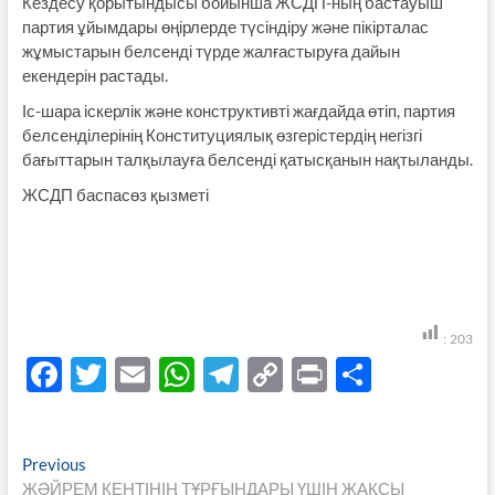
Кездесу қорытындысы бойынша ЖСДП-ның бастауыш
партия ұйымдары өңірлерде түсіндіру және пікірталас
жұмыстарын белсенді түрде жалғастыруға дайын
екендерін растады.
Іс-шара іскерлік және конструктивті жағдайда өтіп, партия
белсенділерінің Конституциялық өзгерістердің негізгі
бағыттарын талқылауға белсенді қатысқанын нақтыланды.
ЖСДП баспасөз қызметі
:
203
F
T
E
W
T
C
P
S
ac
w
m
h
el
o
ri
h
e
itt
ail
at
e
p
nt
ar
Навигация
Previous
Previous
b
er
s
gr
y
e
post:
ЖӘЙРЕМ КЕНТІНІҢ ТҰРҒЫНДАРЫ ҮШІН ЖАҚСЫ