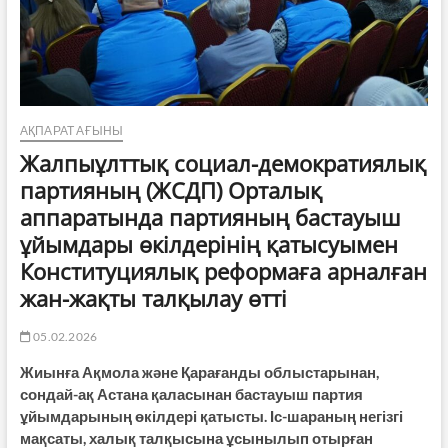
АҚПАРАТ АҒЫНЫ
Жалпыұлттық социал-демократиялық
партияның (ЖСДП) Орталық
аппаратында партияның бастауыш
ұйымдары өкілдерінің қатысуымен
Конституциялық реформаға арналған
жан-жақты талқылау өтті
05.02.2026
Жиынға Ақмола және Қарағанды облыстарынан,
сондай-ақ Астана қаласынан бастауыш партия
ұйымдарының өкілдері қатысты. Іс-шараның негізгі
мақсаты, халық талқысына ұсынылып отырған