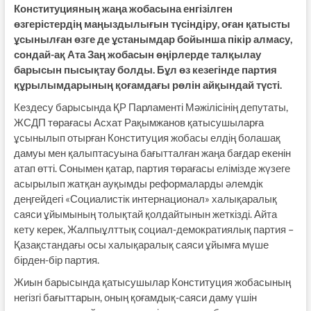
Конституцияның жаңа жобасына енгізілген
өзгерістердің маңыздылығын түсіндіру, оған қатысты
ұсынылған өзге де ұстанымдар бойынша пікір алмасу,
сондай-ақ Ата Заң жобасын өңірлерде талқылау
барысын пысықтау болды. Бұл өз кезегінде партия
құрылымдарының қоғамдағы рөлін айқындай түсті.
Кездесу барысында ҚР Парламенті Мәжілісінің депутаты,
ЖСДП төрағасы Асхат Рақымжанов қатысушыларға
ұсынылып отырған Конституция жобасы елдің болашақ
дамуы мен қалыптасуына бағытталған жаңа бағдар екенін
атап өтті. Сонымен қатар, партия төрағасы елімізде жүзеге
асырылып жатқан ауқымды реформаларды әлемдік
деңгейдегі «Социалистік интернационал» халықаралық
саяси ұйымының толықтай қолдайтынын жеткізді. Айта
кету керек, Жалпыұлттық социал-демократиялық партия –
Қазақстандағы осы халықаралық саяси ұйымға мүше
бірден-бір партия.
Жиын барысында қатысушылар Конституция жобасының
негізгі бағыттарын, оның қоғамдық-саяси даму үшін