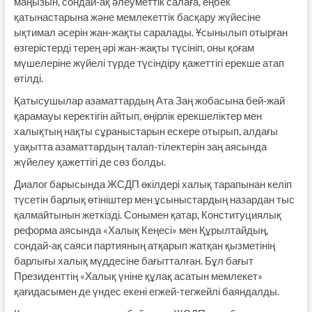
маңызын, сондай-ақ әлеуметтік салаға, еңбек
қатынастарына және мемлекеттік басқару жүйесіне
ықтимал әсерін жан-жақты саралады. Ұсынылып отырған
өзгерістерді терең әрі жан-жақты түсініп, оны қоғам
мүшелеріне жүйелі түрде түсіндіру қажеттігі ерекше атап
өтілді.
Қатысушылар азаматтардың Ата Заң жобасына бей-жай
қарамауы керектігін айтып, өңірлік ерекшеліктер мен
халықтың нақты сұраныстарын ескере отырып, алдағы
уақытта азаматтардың талап-тілектерін заң аясында
жүйелеу қажеттігі де сөз болды.
Диалог барысында ЖСДП өкілдері халық тарапынан келіп
түсетін барлық өтініштер мен ұсыныстардың назардан тыс
қалмайтынын жеткізді. Сонымен қатар, Конституциялық
реформа аясында «Халық Кеңесі» мен Құрылтайдың,
сондай-ақ саяси партияның атқарып жатқан қызметінің
барлығы халық мүддесіне бағытталған. Бұл бағыт
Президенттің «Халық үніне құлақ асатын мемлекет»
қағидасымен де үндес екені егжей-тегжейлі баяндалды.