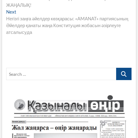
по
o
A
a
Li
ЖАҢАЛЫҚ!
записям
Next
Next
o
p
m
n
post:
Негізгі заңға әйелдер көзқарасы: «AMANAT» партиясының
k
p
k
Әйелдер қанаты жаңа Конституция жобасын әзірлеуге
атсалысуда
Search
…