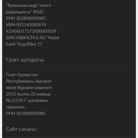
“Қазыналы өңір” газеті
редакциясы” ЖШС
РНН 302800000085
ИИН 001140000674
KZ406017171000000329
БИК HSBKKZKX АО “Halyk
bank” Код (КБе) 17
Газет ақпараты
Газет Қазақстан
Республикасы Ақпарат
жəне Мұрағат комитеті
2012 жылғы 22 мамыр
№12759-Г куəлігімен
тіркелген
РНН 302800000085
Сайт санағы: