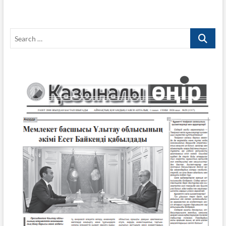
Search
…