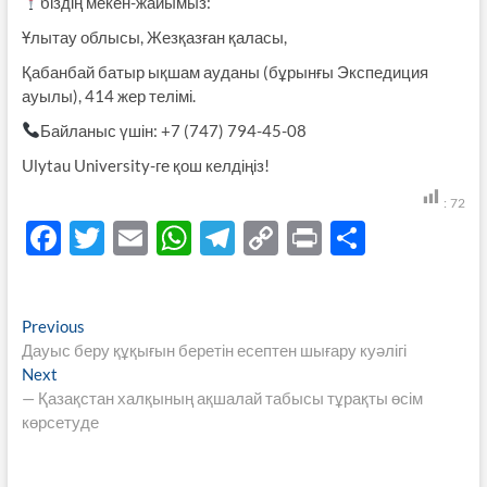
біздің мекен-жайымыз:
Ұлытау облысы, Жезқазған қаласы,
Қабанбай батыр ықшам ауданы (бұрынғы Экспедиция
ауылы), 414 жер телімі.
Байланыс үшін: +7 (747) 794-45-08
Ulytau University-ге қош келдіңіз!
:
72
F
T
E
W
T
C
P
S
ac
w
m
h
el
o
ri
h
e
itt
ail
at
e
p
nt
ar
Навигация
Previous
Previous
b
er
s
gr
y
e
post:
Дауыс беру құқығын беретін есептен шығару куәлігі
по
o
A
a
Li
Next
Next
записям
post:
— Қазақстан халқының ақшалай табысы тұрақты өсім
o
p
m
n
көрсетуде
k
p
k