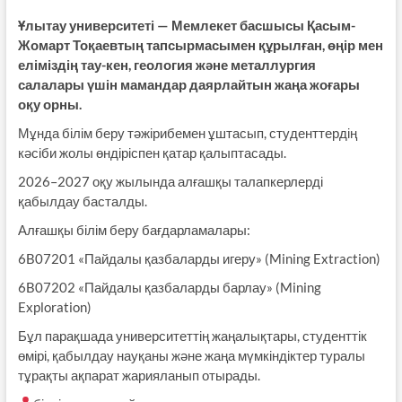
Ұлытау университеті — Мемлекет басшысы Қасым-
Жомарт Тоқаевтың тапсырмасымен құрылған, өңір мен
еліміздің тау-кен, геология және металлургия
салалары үшін мамандар даярлайтын жаңа жоғары
оқу орны.
Мұнда білім беру тәжірибемен ұштасып, студенттердің
кәсіби жолы өндіріспен қатар қалыптасады.
2026–2027 оқу жылында алғашқы талапкерлерді
қабылдау басталды.
Алғашқы білім беру бағдарламалары:
6B07201 «Пайдалы қазбаларды игеру» (Mining Extraction)
6B07202 «Пайдалы қазбаларды барлау» (Mining
Exploration)
Бұл парақшада университеттің жаңалықтары, студенттік
өмірі, қабылдау науқаны және жаңа мүмкіндіктер туралы
тұрақты ақпарат жарияланып отырады.