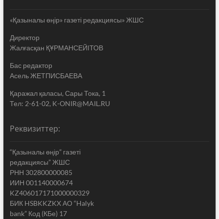
«Қазыналы өңір» газеті редакциясы» ЖШС
Директор
Жалғасқан ҚҰРМАНСЕЙІТОВ
Бас редактор
Асель ЖЕТПИСБАЕВА
Қаражал қаласы, Сары Тока, 1
Тел: 2-61-02, K-ONIR@MAIL.RU
Реквизиттер:
“Қазыналы өңір” газеті
редакциясы” ЖШС
РНН 302800000085
ИИН 001140000674
KZ406017171000000329
БИК HSBKKZKX АО “Halyk
bank” Код (КБе) 17