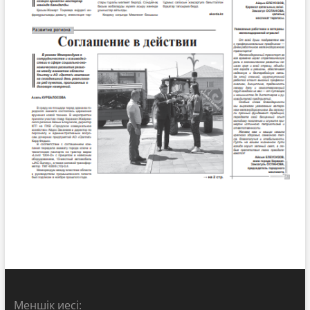
Меншік иесі: