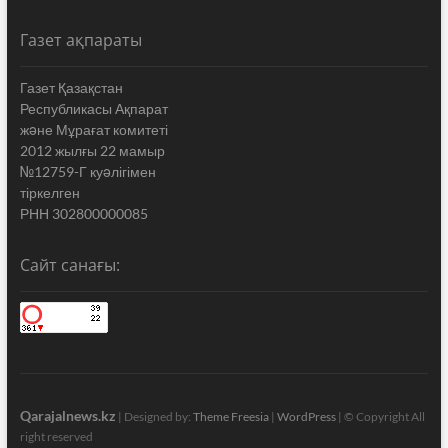
Газет ақпараты
Газет Қазақстан
Республикасы Ақпарат
жəне Мұрағат комитеті
2012 жылғы 22 мамыр
№12759-Г куəлігімен
тіркелген
РНН 302800000085
Сайт санағы:
Qarajalnews.kz
| Designed by:
Theme Freesia
|
WordPress
| © Copyright All
right reserved