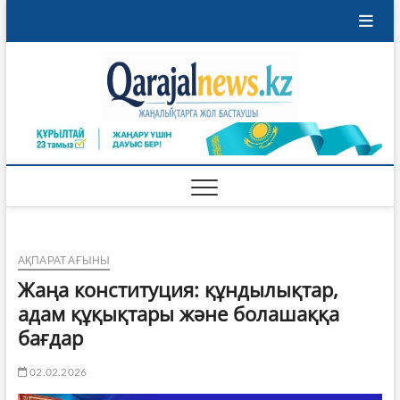
Skip
to
content
Qaraja
ҚАРАЖАЛ
ҚАЛАСЫНЫҢ
ЖАҢАЛЫҚТАРЫ
АҚПАРАТ АҒЫНЫ
Жаңа конституция: құндылықтар,
адам құқықтары және болашаққа
бағдар
02.02.2026