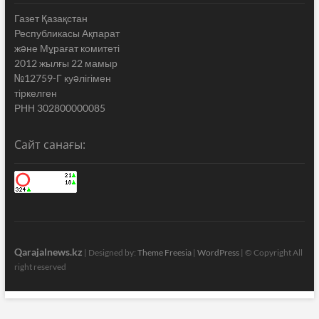
Газет Қазақстан
Республикасы Ақпарат
жəне Мұрағат комитеті
2012 жылғы 22 мамыр
№12759-Г куəлігімен
тіркелген
РНН 302800000085
Сайт санағы:
Qarajalnews.kz
| Designed by:
Theme Freesia
|
WordPress
| © Copyright All
right reserved