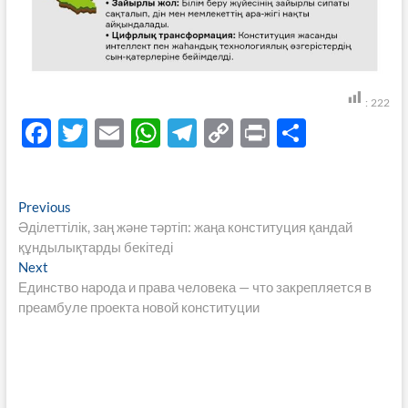
:
222
F
T
E
W
T
C
P
S
ac
w
m
h
el
o
ri
h
e
itt
ail
at
e
p
nt
ar
Навигация
Previous
Previous
b
er
s
gr
y
e
post:
Әділеттілік, заң және тәртіп: жаңа конституция қандай
по
o
A
a
Li
құндылықтарды бекітеді
записям
Next
Next
o
p
m
n
post:
Единство народа и права человека — что закрепляется в
k
p
k
преамбуле проекта новой конституции