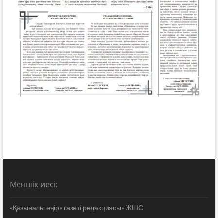
Меншік иесі:
«Қазыналы өңір» газеті редакциясы» ЖШС