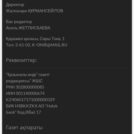
Директор
Жалғасқан ҚҰРМАНСЕЙІТОВ
Бас редактор
Асель ЖЕТПИСБАЕВА
Қаражал қаласы, Сары Тока, 1
Тел: 2-61-02, K-ONIR@MAIL.RU
Реквизиттер:
“Қазыналы өңір” газеті
редакциясы” ЖШС
РНН 302800000085
ИИН 001140000674
KZ406017171000000329
БИК HSBKKZKX АО “Halyk
bank” Код (КБе) 17
Газет ақпараты