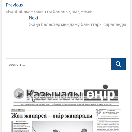
Навигация
Previous
Previous
b
er
s
gr
y
e
post:
«Балбөбек» – бақытты балалық шақ мекені
по
o
A
a
Li
Next
Next
записям
post:
Жаңа белестер мен даму бағыттары сараланды
o
p
m
n
k
p
k
Search
…