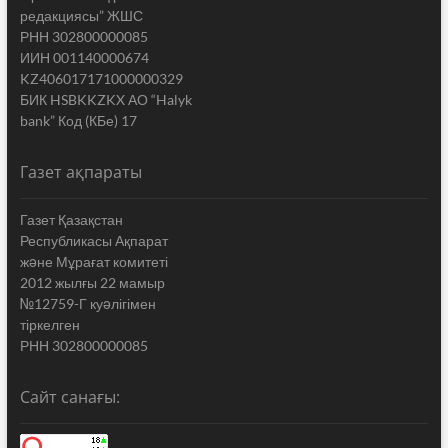
редакциясы” ЖШС
РНН 302800000085
ИИН 001140000674
KZ406017171000000329
БИК HSBKKZKX АО “Halyk
bank” Код (КБе) 17
Газет ақпараты
Газет Қазақстан
Республикасы Ақпарат
жəне Мұрағат комитеті
2012 жылғы 22 мамыр
№12759-Г куəлігімен
тіркелген
РНН 302800000085
Сайт санағы: