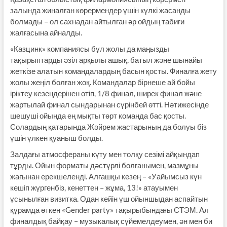
залында жиналған көрермендер үшін күлкі жасанды
болмады – ол сахнадан айтылған әр ойдың табиғи
жалғасына айналды.
«Казцинк» компаниясы бұл жолы да маңызды
тақырыптарды әзіл арқылы ашық, батыл және шынайы
жеткізе алатын командалардың басын қосты. Финалға жету
жолы жеңіл болған жоқ. Командалар бірнеше ай бойы
іріктеу кезеңдерінен өтіп, 1/8 финал, ширек финал және
жартылай финал сындарынан сүрінбей өтті. Нәтижесінде
шешуші ойында ең мықты төрт команда бас қосты.
Солардың қатарында Жәйрем жастарының да болуы біз
үшін үлкен қуаныш болды.
Залдағы атмосфераны күту мен толқу сезімі айқындап
тұрды. Ойын форматы дәстүрлі болғанымен, мазмұны
жағынан ерекшеленді. Алғашқы кезең – «Уайымсыз күн
кешіп жүргенбіз, кенеттен – жұма, 13!» атауымен
ұсынылған визитка. Одан кейін үш ойыншыдан аспайтын
құрамда өткен «Gender party» тақырыбындағы СТЭМ. Ал
финалдық байқау – музыкалық сүйемелдеумен, ән мен би