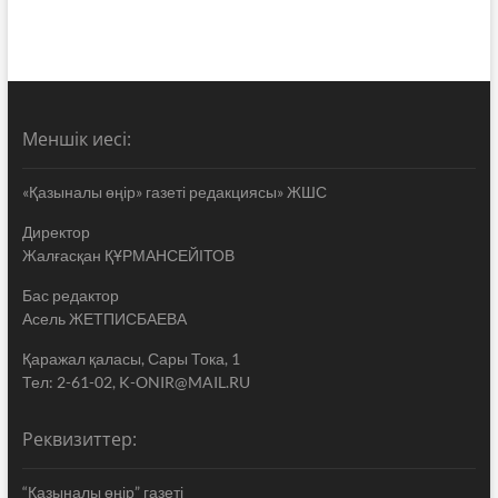
Меншік иесі:
«Қазыналы өңір» газеті редакциясы» ЖШС
Директор
Жалғасқан ҚҰРМАНСЕЙІТОВ
Бас редактор
Асель ЖЕТПИСБАЕВА
Қаражал қаласы, Сары Тока, 1
Тел: 2-61-02, K-ONIR@MAIL.RU
Реквизиттер:
“Қазыналы өңір” газеті