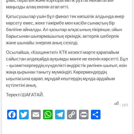
маңызды алаң екенін атап өтті.
Қатысушылар үшін бұл финал тек көпшілік алдында өнер
көрсету емес, жеке тәжірибе мен кәсіби сынақтың бір
бөлігіне айналды. Ал қазылар алқасының пікірінше, ойын
барысынан шығармашылық еркіндік, актерлік шеберлік
және шынайы энергия анық сезілді.
Осылайша, «Казцинктегі» КТК кезекті мәрте қарапайым
сайыстан әлдеқайда ауқымды мәнге ие екенін көрсетті. Бұл
– қызметкерлердің күнделікті өндірістік рөлінен шығып, өзін
жаңа қырынан таныту мүмкіндігі. Көрермендердің
ықыласына қарап, мұндай кештердің мұнда әрдайым
күтілетіні анық.
Теректі ШАҒАТАЙ.
:
165
F
T
E
W
T
C
P
S
ac
w
m
h
el
o
ri
h
e
itt
ail
at
e
p
nt
ar