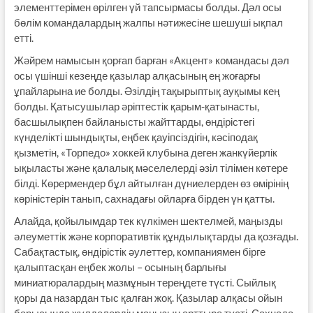
элементтерімен өрілген үй тапсырмасы болды. Дәл осы
бөлім командалардың жалпы нәтижесіне шешуші ықпал
етті.
Жәйрем намысын қорғап барған «Акцент» командасы дәл
осы үшінші кезеңде қазылар алқасының ең жоғарғы
ұпайларына ие болды. Әзілдің тақырыптық ауқымы кең
болды. Қатысушылар әріптестік қарым-қатынасты,
басшылықпен байланысты жайттарды, өндірістегі
күнделікті шындықты, еңбек қауіпсіздігін, кәсіподақ
қызметін, «Торпедо» хоккей клубына деген жанкүйерлік
ықыласты және қалалық мәселелерді әзіл тілімен көтере
білді. Көрермендер бұл айтылған дүниелерден өз өмірінің
көріністерін танып, сахнадағы ойларға бірден үн қатты.
Алайда, қойылымдар тек күлкімен шектелмей, маңызды
әлеуметтік және корпоративтік құндылықтарды да қозғады.
Сабақтастық, өндірістік әулеттер, компаниямен бірге
қалыптасқан еңбек жолы – осының барлығы
миниатюралардың мазмұнын тереңдете түсті. Сыйлық
қоры да назардан тыс қалған жоқ. Қазылар алқасы ойын
барысында жүлделердің маңызын арттыра түсті. Сахнада