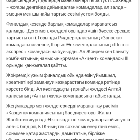
– жоғары деңгейде дайындалған командалар, ал залда –
эмоция мен шынайы тартыс сезімі үстем болды.
Финалдық кезеңде барлық командалар марапатсыз
қалмады. Дегенмен, жүлделі орындар үшін бәсеке ерекше
тартысты өтті. І орынды Риддер қаласының «Запаска»
командасы иеленсе, ІІ орын Өскемен қаласының «Шығыс
экспресі» командасына бұйырды. Ал Жәйрем кен байыту
комбинатының намысын қорғаған «Акцент» командасы ІІІ
орынды қанжығалап қайтты.
Жәйремдік ұжым финалдық ойында өзін ұйымшыл,
креативті әрі заманауи көзқарастағы команда ретінде
көрсете білді. Ал кәсіподақтың арнайы жүлдесі Алтай
қаласының «Алтын жила» командасына табысталды.
Жеңімпаздар мен жүлдегерлерді марапаттау рәсімін
«Казцинк» компаниясының бас директоры Жанат
Жанботин жүргізді. Өз сөзінде ол командаларға ойын үшін
алғыс білдіріп, КТК-ның тек сахналық өнер ғана емес,
сонымен қатар жастарды дамытатын, бірлікке
ұйыстыратын және корпоративтік рухты нығайтатын