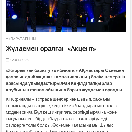
АҚПАРАТ АҒЫНЫ
Жүлдемен оралған «Акцент»
12.04.2026
«Жәйрем кен байыту комбинаты» АҚ жастары Өскемен
қаласында «Казцинк» компаниясының бөлімшелерінің
арасында ұйымдастырылған Көңілді тапқырлар
клубының финал ойынына барып жүлдемен оралды.
КТК финалы – эстрада шеңберінен шығып, сахнаны
толыққанды театрлық кеңістікке айналдыратын ерекше
мәдени оқиға. Бұл кеш интригаға, серпінді ырғаққа және
тыңдарманды бірден баурап алатын дәл әрі уәжді
әзілдерге толы болды. Өскемен қаласындағы Шығыс
Қазақстан облыстық филармониясының көрермен