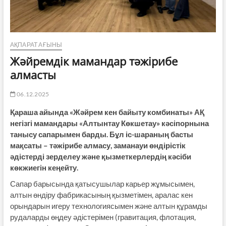
АҚПАРАТ АҒЫНЫ
Жәйремдік мамандар тәжірибе
алмасты
06.12.2025
Қараша айында «Жәйрем кен байыту комбинаты» АҚ
негізгі мамандары «Алтынтау Көкшетау» кәсіпорнына
танысу сапарымен барды. Бұл іс-шараның басты
мақсаты – тәжірибе алмасу, заманауи өндірістік
әдістерді зерделеу және қызметкерлердің кәсіби
көкжиегін кеңейту.
Сапар барысында қатысушылар карьер жұмысымен,
алтын өндіру фабрикасының қызметімен, аралас кен
орындарын игеру технологиясымен және алтын құрамды
рудаларды өңдеу әдістерімен (гравитация, флотация,