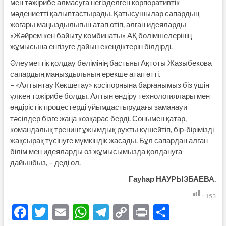
мен тәжірибе алмасуға негізделген корпоративтік
мәдениетті қалыптастырады. Қатысушылар сапардың
жоғары маңыздылығын атап өтіп, алған идеяларды
«Жәйрем кен байыту комбинаты» АҚ бөлімшелерінің
жұмысына енгізуге дайын екендіктерін білдірді.
Әлеуметтік қолдау бөлімінің бастығы Ақтоты Жазыбекова
сапардың маңыздылығын ерекше атап өтті.
– «Алтынтау Көкшетау» кәсіпорнына барғанымыз біз үшін
үлкен тәжірибе болды. Алтын өндіру технологиялары мен
өндірістік процестерді ұйымдастырудағы заманауи
тәсілдер бізге жаңа көзқарас берді. Сонымен қатар,
командалық тренинг ұжымдық рухты күшейтіп, бір-бірімізді
жақсырақ түсінуге мүмкіндік жасады. Бұл сапардан алған
білім мен идеяларды өз жұмысымызда қолдануға
дайынбыз, – деді ол.
Гауһар НАУРЫЗБАЕВА.
:
153
F
T
E
W
T
C
P
S