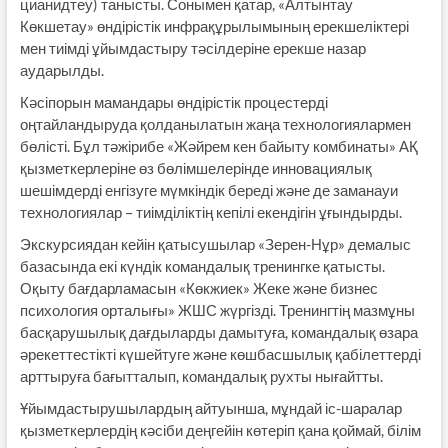
цианидтеу) танысты. Сонымен қатар, «Алтынтау
Көкшетау» өндірістік инфрақұрылымының ерекшеліктері
мен тиімді ұйымдастыру тәсілдеріне ерекше назар
аударылды.
Кәсіпорын мамандары өндірістік процестерді
оңтайландыруда қолданылатын жаңа технологиялармен
бөлісті. Бұл тәжірибе «Жәйрем кен байыту комбинаты» АҚ
қызметкерлеріне өз бөлімшелерінде инновациялық
шешімдерді енгізуге мүмкіндік береді және де заманауи
технологиялар – тиімділіктің кепілі екендігін ұғындырды.
Экскурсиядан кейін қатысушылар «Зерен-Нұр» демалыс
базасында екі күндік командалық тренингке қатысты.
Оқыту бағдарламасын «Көкжиек» Жеке және бизнес
психология орталығы» ЖШС жүргізді. Тренингтің мазмұны
басқарушылық дағдыларды дамытуға, командалық өзара
әрекеттестікті күшейтуге және көшбасшылық қабілеттерді
арттыруға бағытталып, командалық рухты нығайтты.
Ұйымдастырушылардың айтуынша, мұндай іс-шаралар
қызметкерлердің кәсіби деңгейін көтеріп қана қоймай, білім