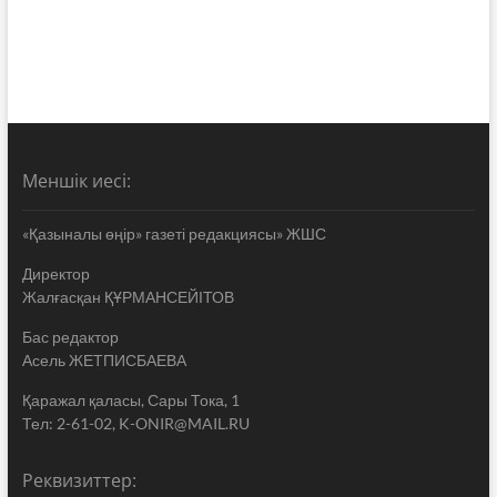
Меншік иесі:
«Қазыналы өңір» газеті редакциясы» ЖШС
Директор
Жалғасқан ҚҰРМАНСЕЙІТОВ
Бас редактор
Асель ЖЕТПИСБАЕВА
Қаражал қаласы, Сары Тока, 1
Тел: 2-61-02, K-ONIR@MAIL.RU
Реквизиттер: