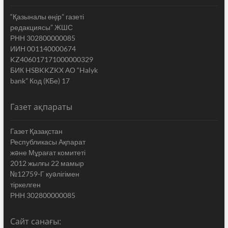
“Қазыналы өңір” газеті
редакциясы” ЖШС
РНН 302800000085
ИИН 001140000674
KZ406017171000000329
БИК HSBKKZKX АО “Halyk
bank” Код (КБе) 17
Газет ақпараты
Газет Қазақстан
Республикасы Ақпарат
жəне Мұрағат комитеті
2012 жылғы 22 мамыр
№12759-Г куəлігімен
тіркелген
РНН 302800000085
Сайт санағы: