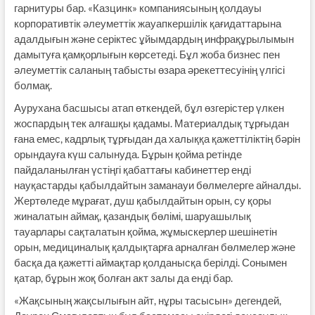
гарнитуры бар. «Казцинк» компаниясының қолдауы
корпоративтік әлеуметтік жауапкершілік қағидаттарына
адалдығын және серіктес ұйымдардың инфрақұрылымын
дамытуға қамқорлығын көрсетеді. Бұл жоба бизнес пен
әлеуметтік саланың табысты өзара әрекеттесуінің үлгісі
болмақ.
Аурухана басшысы атап өткендей, бұл өзгерістер үлкен
жоспардың тек алғашқы қадамы. Материалдық тұрғыдан
ғана емес, кадрлық тұрғыдан да халыққа қажеттіліктің бәрін
орындауға күш салынуда. Бұрын қойма ретінде
пайдаланылған үстіңгі қабаттағы кабинеттер енді
науқастарды қабылдайтын заманауи бөлмелерге айналды.
Жертөледе мұрағат, душ қабылдайтын орын, су қоры
жиналатын аймақ, қазандық бөлімі, шаруашылық
тауарлары сақталатын қойма, жұмыскерлер шешінетін
орын, медициналық қалдықтарға арналған бөлмелер және
басқа да қажетті аймақтар қолданысқа берілді. Сонымен
қатар, бұрын жоқ болған акт залы да енді бар.
«Жақсының жақсылығын айт, нұры тасысын» дегендей,