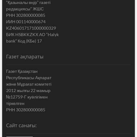
“Қазыналы өңір” газеті
редакциясы” ЖШС
РНН 302800000085
ИИН 001140000674
KZ406017171000000329
БИК HSBKKZKX АО “Halyk
bank” Код (КБе) 17
Газет ақпараты
Газет Қазақстан
Республикасы Ақпарат
жəне Мұрағат комитеті
2012 жылғы 22 мамыр
№12759-Г куəлігімен
тіркелген
РНН 302800000085
Сайт санағы: