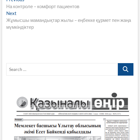
Навигация
b
er
s
gr
y
e
post:
На контроле – комфорт пациентов
по
o
A
a
Li
Next
Next
записям
post:
Жұмысшы мамандықтар жылы – еңбекке құрмет пен жаңа
o
p
m
n
мүмкіндіктер
k
p
k
Search
…