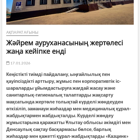
АҚПАРАТ АҒЫНЫ
Жәйрем ауруханасының жертөлесі
жаңа кейіпке енді
17.01.2026
Кеңістікті тиімді пайдалану, ыңғайлылық пен
қауіпсіздікті арттыру, жұмыс пен корпоративтік іс-
шараларды ұйымдастыруға жағдай жасау және
санитарлық-гигиеналық талаптарды жақсарту
мақсатында жертөле толықтай күрделі жөндеуден
өткізіліп, заманауи жиһаздар мен медициналық құрал-
жабдықтармен жабдықталды. Күрделі жөндеу
жұмыстарына қаражатты Ұлытау облысы әкімдігі мен
Денсаулық сақтау басқармасы бөлсе, барлық
жиһаздар мен қажетті құрал-жабдықтарды «Казцинк»