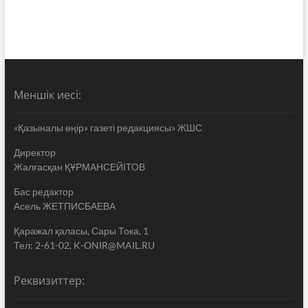
Меншік иесі:
«Қазыналы өңір» газеті редакциясы» ЖШС
Директор
Жалғасқан ҚҰРМАНСЕЙІТОВ
Бас редактор
Асель ЖЕТПИСБАЕВА
Қаражал қаласы, Сары Тока, 1
Тел: 2-61-02, K-ONIR@MAIL.RU
Реквизиттер: