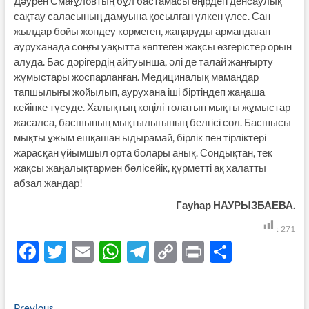
Дәурен Смағұловтың бұл бастамасы өңірдегі денсаулық
сақтау саласының дамуына қосылған үлкен үлес. Сан
жылдар бойы жөндеу көрмеген, жаңаруды армандаған
ауруханада соңғы уақытта көптеген жақсы өзгерістер орын
алуда. Бас дәрігердің айтуынша, әлі де талай жаңғырту
жұмыстары жоспарланған. Медициналық мамандар
тапшылығы жойылып, аурухана іші біртіндеп жаңаша
кейіпке түсуде. Халықтың көңілі толатын мықты жұмыстар
жасалса, басшының мықтылығының белгісі сол. Басшысы
мықты ұжым ешқашан ыдырамай, бірлік пен тірліктері
жарасқан ұйымшыл орта болары анық. Сондықтан, тек
жақсы жаңалықтармен бөлісейік, құрметті ақ халатты
абзал жандар!
Гауһар НАУРЫЗБАЕВА.
:
271
F
T
E
W
T
C
P
S
ac
w
m
h
el
o
ri
h
e
itt
ail
at
e
p
nt
ar
Previous
Previous