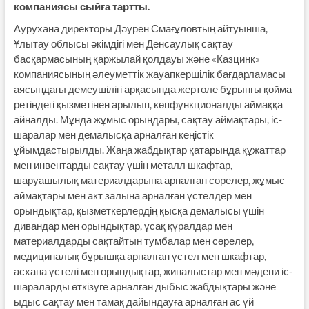
компаниясы сыйға тартты.
Аурухана директоры Дәурен Смағұловтың айтуынша,
Ұлытау облысы әкімдігі мен Денсаулық сақтау
басқармасының қаржылай қолдауы және «Казцинк»
компаниясының әлеуметтік жауапкершілік бағдарламасы
аясындағы демеушілігі арқасында жертөле бұрынғы қойма
ретіндегі қызметінен арылып, көпфункционалды аймаққа
айналды. Мұнда жұмыс орындары, сақтау аймақтары, іс-
шаралар мен демалысқа арналған кеңістік
ұйымдастырылды. Жаңа жабдықтар қатарында құжаттар
мен инвентарды сақтау үшін металл шкафтар,
шаруашылық материалдарына арналған сөрелер, жұмыс
аймақтары мен акт залына арналған үстелдер мен
орындықтар, қызметкерлердің қысқа демалысы үшін
дивандар мен орындықтар, ұсақ құралдар мен
материалдарды сақтайтын тумбалар мен сөрелер,
медициналық бұрышқа арналған үстел мен шкафтар,
асхана үстелі мен орындықтар, жиналыстар мен мәдени іс-
шараларды өткізуге арналған дыбыс жабдықтары және
ыдыс сақтау мен тамақ дайындауға арналған ас үй