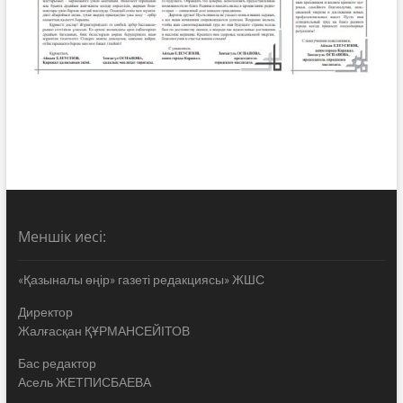
Меншік иесі:
«Қазыналы өңір» газеті редакциясы» ЖШС
Директор
Жалғасқан ҚҰРМАНСЕЙІТОВ
Бас редактор
Асель ЖЕТПИСБАЕВА