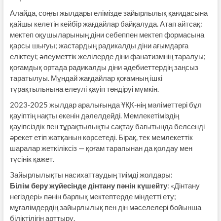
Алайда, соңғы жылдары елімізде зайырлылық қағидасына
қайшы келетін кейбір жағдайлар байқалуда. Атап айтсақ:
мектеп оқушыларының діни себеппен мектеп формасына
қарсы шығуы; жастардың радикалды діни ағымдарға
еліктеуі; әлеуметтік желілерде діни фанатизмнің таралуы;
қоғамдық ортада радикалды діни әдебиеттердің заңсыз
таратылуы. Мұндай жағдайлар қоғамның ішкі
тұрақтылығына елеулі қауіп төндіруі мүмкін.
2023-2025 жылдар аралығында ҰҚК-нің мәліметтері бұл
қауіптің нақты екенін дәлелдейді. Мемлекетіміздің
қауіпсіздік пен тұрақтылықты сақтау бағытында белсенді
әрекет етіп жатқанын көрсетеді. Бірақ, тек мемлекеттік
шаралар жеткіліксіз — қоғам тарапынан да қолдау мен
түсінік қажет.
Зайырлылықты насихаттаудың тиімді жолдары:
Білім беру жүйесінде дінтану пәнін күшейту
: «Дінтану
негіздері» пәнін барлық мектептерде міндетті ету;
мұғалімдердің зайырлылық пен дін мәселелері бойынша
біліктілігін арттыру.