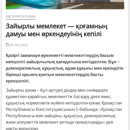
АҚПАРАТ АҒЫНЫ
Зайырлы мемлекет — қоғамның
дамуы мен өркендеуінің кепілі
09.06.2025
Қазіргі заманауи өркениетті мемлекеттердің басым
көпшілігі зайырлылық қағидатына негізделген. Бұл –
демократиялық, құқықтық, адам құқығы мен еркіндігін
бірінші орынға қоятын мемлекеттердің басты
ерекшелігі.
Зайырлы қоғам – бұл әртүрлі діндер мен сенімдерге
құрметпен қарайтын, мемлекеттік басқару дінге емес,
құқықтық-нормативтік жүйеге негізделген қоғам. Қазақстан
Республикасы Конституциясының 1-бабында: «Қазақстан
Республикасы өзін зайырлы, құқықтық, демократиялық
және әлеуметтік мемлекет ретінде орнықтырады» деп
нақты жазылған.