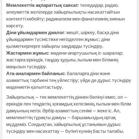
Мемлекеттік ақпараттық саясат
: теледидар, радио,
әлеуметтік желілерде зайырлылықты насихаттайтын
контентті көбейту; радикализм мен фанатизмнің зиянын
көрсету.
Діни ұйымдармен диалог
: мешіт, шіркеу, басқа діни
ұйымдармен түсіністікке негізделген жұмыс; діни
қызметкерлерге зайырлы заңдарды түсіндіру.
Жастармен жұмыс
: мәдени-ағартушылық іс-шаралар;
жастарға еркіндік, таңдау құқығы, ғылым мен білімнің
маңызын түсіндіру.
Ата-аналармен байланыс
: балаларға діни және
азаматтық тәрбиені тең үйлестіру; үйде де дұрыс түсіндіру
мәдениетін қалыптастыру.
Зайырлылық — тек мемлекеттің діннен бөлінуі емес, ол —
еркіндік пен теңдіктің, қоғамдық келісімнің, ғылым мен білім
дамуының негізі. Әрбір азаматтың сенімі — жеке іс. Ал,
мемлекеттің тұрақты дамуы — баршамыздың ортақ
мүддеміз. Сондықтан, зайырлылық ұстанымын дұрыс
түсіндіру мен насихаттау — бүгінгі күннің басты талабы.