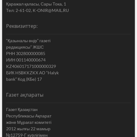
Қаражал қаласы, Сары Тока, 1
Тел: 2-61-02, K-ONIR@MAIL.RU
Реквизиттер:
“Қазыналы өңір” газеті
редакциясы” ЖШС
РНН 302800000085
ИИН 001140000674
KZ406017171000000329
БИК HSBKKZKX АО “Halyk
bank” Код (КБе) 17
Газет ақпараты
Газет Қазақстан
Республикасы Ақпарат
жəне Мұрағат комитеті
2012 жылғы 22 мамыр
№12759-Г куəлігімен