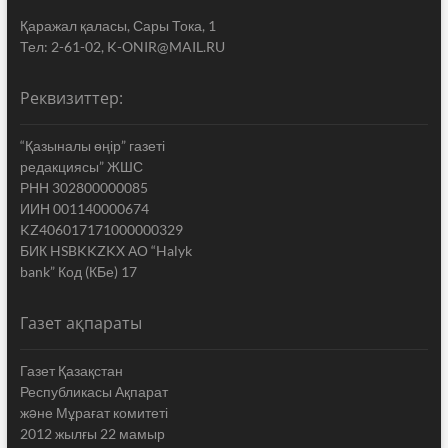
Қаражал қаласы, Сары Тока, 1
Тел: 2-61-02, K-ONIR@MAIL.RU
Реквизиттер:
“Қазыналы өңір” газеті
редакциясы” ЖШС
РНН 302800000085
ИИН 001140000674
KZ406017171000000329
БИК HSBKKZKX АО “Halyk
bank” Код (КБе) 17
Газет ақпараты
Газет Қазақстан
Республикасы Ақпарат
жəне Мұрағат комитеті
2012 жылғы 22 мамыр