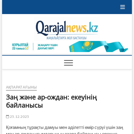
Skip
to
content
Qaraja
ҚАРАЖАЛ
ҚАЛАСЫНЫҢ
ЖАҢАЛЫҚТАРЫ
АҚПАРАТ АҒЫНЫ
Заң және ар-ождан: екеуінің
байланысы
25.12.2025
Қоғамның тұрақты дамуы мен әділетті өмір сүруі үшін заң
мен ар-ождан ұғымдарының өзара байланысы ерекше