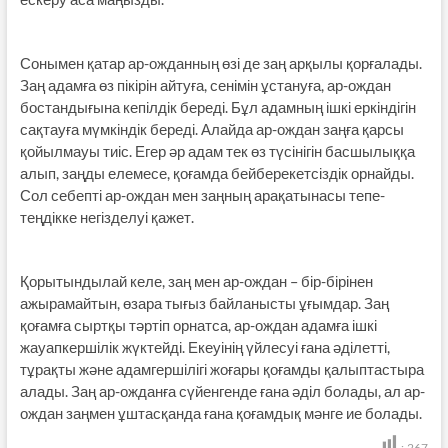
Сонымен қатар ар-ожданның өзі де заң арқылы қорғалады.
Заң адамға өз пікірін айтуға, сенімін ұстануға, ар-ождан
бостандығына кепілдік береді. Бұл адамның ішкі еркіндігін
сақтауға мүмкіндік береді. Алайда ар-ождан заңға қарсы
қойылмауы тиіс. Егер әр адам тек өз түсінігін басшылыққа
алып, заңды елемесе, қоғамда бейберекетсіздік орнайды.
Сол себепті ар-ождан мен заңның арақатынасы тепе-
теңдікке негізделуі қажет.
Қорытындылай келе, заң мен ар-ождан – бір-бірінен
ажырамайтын, өзара тығыз байланысты ұғымдар. Заң
қоғамға сыртқы тәртіп орнатса, ар-ождан адамға ішкі
жауапкершілік жүктейді. Екеуінің үйлесуі ғана әділетті,
тұрақты және адамгершілігі жоғары қоғамды қалыптастыра
алады. Заң ар-ожданға сүйенгенде ғана әділ болады, ал ар-
ождан заңмен ұштасқанда ғана қоғамдық мәнге ие болады.
:
267