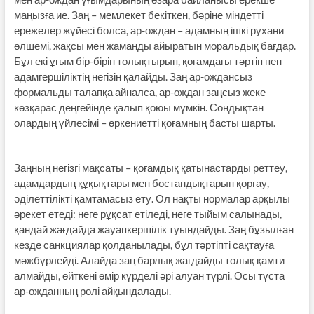
маңызға ие. Заң – мемлекет бекіткен, бәріне міндетті
ережелер жүйесі болса, ар-ождан – адамның ішкі рухани
өлшемі, жақсы мен жаманды айыратын моральдық бағдар.
Бұл екі ұғым бір-бірін толықтырып, қоғамдағы тәртіп пен
адамгершіліктің негізін қалайды. Заң ар-ождансыз
формальды талапқа айналса, ар-ождан заңсыз жеке
көзқарас деңгейінде қалып қоюы мүмкін. Сондықтан
олардың үйлесімі – өркениетті қоғамның басты шарты.
Заңның негізгі мақсаты – қоғамдық қатынастарды реттеу,
адамдардың құқықтары мен бостандықтарын қорғау,
әділеттілікті қамтамасыз ету. Ол нақты нормалар арқылы
әрекет етеді: неге рұқсат етіледі, неге тыйым салынады,
қандай жағдайда жауапкершілік туындайды. Заң бұзылған
кезде санкциялар қолданылады, бұл тәртіпті сақтауға
мәжбүрлейді. Алайда заң барлық жағдайды толық қамти
алмайды, өйткені өмір күрделі әрі алуан түрлі. Осы тұста
ар-ожданның рөлі айқындалады.