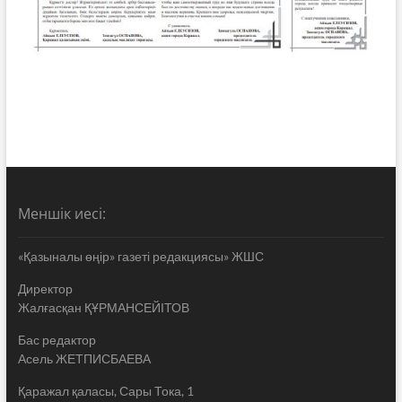
Меншік иесі:
«Қазыналы өңір» газеті редакциясы» ЖШС
Директор
Жалғасқан ҚҰРМАНСЕЙІТОВ
Бас редактор
Асель ЖЕТПИСБАЕВА
Қаражал қаласы, Сары Тока, 1