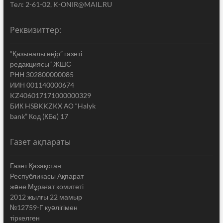
Тел: 2-61-02, K-ONIR@MAIL.RU
Реквизиттер:
“Қазыналы өңір” газеті
редакциясы” ЖШС
РНН 302800000085
ИИН 001140000674
KZ406017171000000329
БИК HSBKKZKX АО “Halyk
bank” Код (КБе) 17
Газет ақпараты
Газет Қазақстан
Республикасы Ақпарат
жəне Мұрағат комитеті
2012 жылғы 22 мамыр
№12759-Г куəлігімен
тіркелген