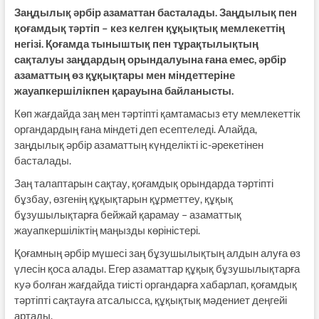
Заңдылық әрбір азаматтан басталады. Заңдылық пен
қоғамдық тәртіп – кез келген құқықтық мемлекеттің
негізі. Қоғамда тыныштық пен тұрақтылықтың
сақталуы заңдардың орындалуына ғана емес, әрбір
азаматтың өз құқықтары мен міндеттеріне
жауапкершілікпен қарауына байланысты.
Көп жағдайда заң мен тәртіпті қамтамасыз ету мемлекеттік
органдардың ғана міндеті деп есептеледі. Алайда,
заңдылық әрбір азаматтың күнделікті іс-әрекетінен
басталады.
Заң талаптарын сақтау, қоғамдық орындарда тәртіпті
бұзбау, өзгенің құқықтарын құрметтеу, құқық
бұзушылықтарға бейжай қарамау – азаматтық
жауапкершіліктің маңызды көріністері.
Қоғамның әрбір мүшесі заң бұзушылықтың алдын алуға өз
үлесін қоса алады. Егер азаматтар құқық бұзушылықтарға
куә болған жағдайда тиісті органдарға хабарлап, қоғамдық
тәртіпті сақтауға атсалысса, құқықтық мәдениет деңгейі
артады.