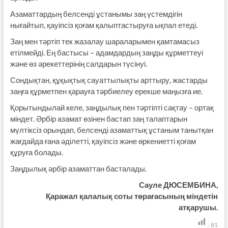
Азаматтардың белсенді ұстанымы заң үстемдігін
нығайтып, қауіпсіз қоғам қалыптастыруға ықпал етеді.
Заң мен тәртіп тек жазалау шараларымен қамтамасыз
етілмейді. Ең бастысы – адамдардың заңды құрметтеуі
және өз әрекеттерінің салдарын түсінуі.
Сондықтан, құқықтық сауаттылықты арттыру, жастарды
заңға құрметпен қарауға тәрбиелеу ерекше маңызға ие.
Қорытындылай келе, заңдылық пен тәртіпті сақтау – ортақ
міндет. Әрбір азамат өзінен бастап заң талаптарын
мүлтіксіз орындап, белсенді азаматтық ұстаным танытқан
жағдайда ғана әділетті, қауіпсіз және өркениетті қоғам
құруға болады.
Заңдылық әрбір азаматтан басталады.
Сауле ДЮСЕМБИНА,
Қаражал қалалық соты төрағасының міндетін
атқарушы.
:
81