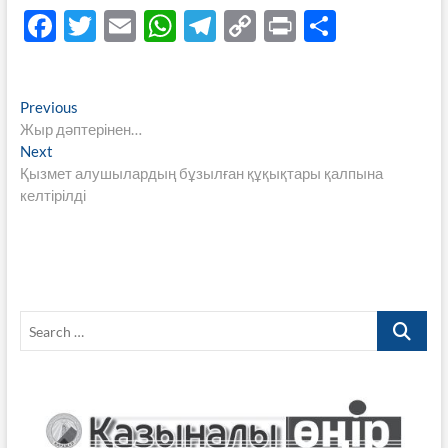
F
T
E
W
T
C
P
S
ac
w
m
h
el
o
ri
h
e
itt
ail
at
e
p
nt
ar
Навигация
Previous
Previous
b
er
s
gr
y
e
post:
Жыр дәптерінен…
по
o
A
a
Li
Next
Next
записям
post:
Қызмет алушылардың бұзылған құқықтары қалпына
o
p
m
n
келтірілді
k
p
k
Search
…