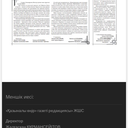
Меншік иесі:
«Қазыналы өңір» газеті редакциясы» ЖШС
Директор
Жалғасқан ҚҰРМАНСЕЙІТОВ