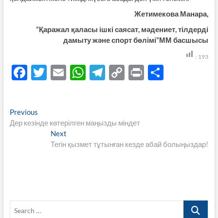
Жетимекова Манара,
“Қаражал қаласы ішкі саясат, мәдениет, тілдерді
дамыту және спорт бөлімі”ММ басшысы
:
193
F
T
E
W
T
C
P
S
ac
w
m
h
el
o
ri
h
e
itt
ail
at
e
p
nt
ar
Навигация
Previous
Previous
b
er
s
gr
y
e
post:
Дер кезінде көтерілген маңызды міндет
по
o
A
a
Li
Next
Next
записям
post:
Тегін қызмет тұтынған кезде абай болыңыздар!
o
p
m
n
k
p
k
Search
…