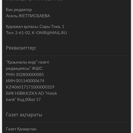
Бас редактор
Асель ЖЕТПИСБАЕВА
Қаражал қаласы, Сары Тока, 1
Тел: 2-61-02, K-ONIR@MAIL.RU
Реквизиттер:
“Қазыналы өңір” газеті
редакциясы” ЖШС
РНН 302800000085
ИИН 001140000674
KZ406017171000000329
БИК HSBKKZKX АО “Halyk
bank” Код (КБе) 17
Газет ақпараты
Газет Қазақстан