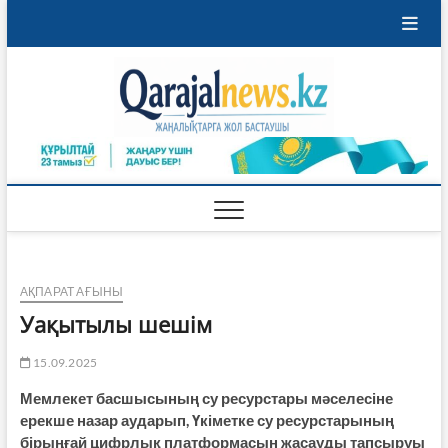
Skip
to
content
Qaraja
ҚАРАЖАЛ
ҚАЛАСЫНЫҢ
ЖАҢАЛЫҚТАРЫ
АҚПАРАТ АҒЫНЫ
Уақытылы шешім
15.09.2025
Мемлекет басшысының су ресурстары мәселесіне
ерекше назар аударып, Үкіметке су ресурстарының
бірыңғай цифрлық платформасын жасауды тапсыруы