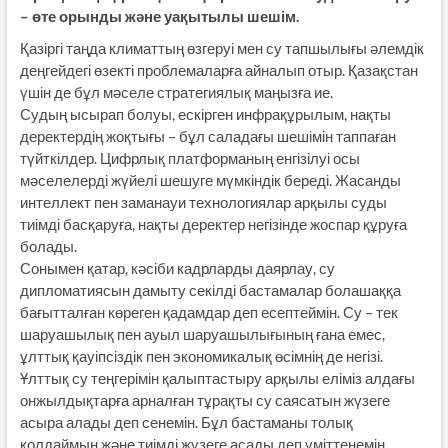
– өте орынды және уақытылы шешім.
Қазіргі таңда климаттың өзгеруі мен су тапшылығы әлемдік
деңгейдегі өзекті проблемаларға айналып отыр. Қазақстан
үшін де бұл мәселе стратегиялық маңызға ие.
Судың ысырап болуы, ескірген инфрақұрылым, нақты
деректердің жоқтығы – бұл саладағы шешімін таппаған
түйткілдер. Цифрлық платформаның енгізілуі осы
мәселелерді жүйелі шешуге мүмкіндік береді. Жасанды
интеллект пен заманауи технологиялар арқылы суды
тиімді басқаруға, нақты деректер негізінде жоспар құруға
болады.
Сонымен қатар, кәсіби кадрларды даярлау, су
дипломатиясын дамыту секілді бастамалар болашаққа
бағытталған көреген қадамдар деп есептеймін. Су – тек
шаруашылық пен ауыл шаруашылығының ғана емес,
ұлттық қауіпсіздік пен экономикалық өсімнің де негізі.
Ұлттық су теңгерімін қалыптастыру арқылы еліміз алдағы
онжылдықтарға арналған тұрақты су саясатын жүзеге
асыра алады деп сенемін. Бұл бастаманы толық
қолдаймын және тиімді жүзеге асады деп үміттенемін.