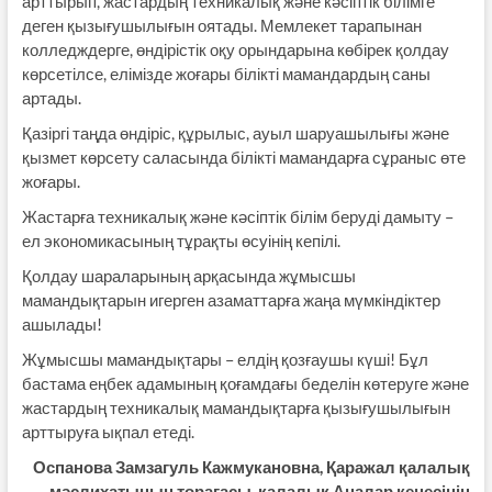
арттырып, жастардың техникалық және кәсіптік білімге
деген қызығушылығын оятады. Мемлекет тарапынан
колледждерге, өндірістік оқу орындарына көбірек қолдау
көрсетілсе, елімізде жоғары білікті мамандардың саны
артады.
Қазіргі таңда өндіріс, құрылыс, ауыл шаруашылығы және
қызмет көрсету саласында білікті мамандарға сұраныс өте
жоғары.
Жастарға техникалық және кәсіптік білім беруді дамыту –
ел экономикасының тұрақты өсуінің кепілі.
Қолдау шараларының арқасында жұмысшы
мамандықтарын игерген азаматтарға жаңа мүмкіндіктер
ашылады!
Жұмысшы мамандықтары – елдің қозғаушы күші! Бұл
бастама еңбек адамының қоғамдағы беделін көтеруге және
жастардың техникалық мамандықтарға қызығушылығын
арттыруға ықпал етеді.
Оспанова Замзагуль Кажмукановна, Қаражал қалалық
мәслихатының төрағасы, қалалық Аналар кеңесінің