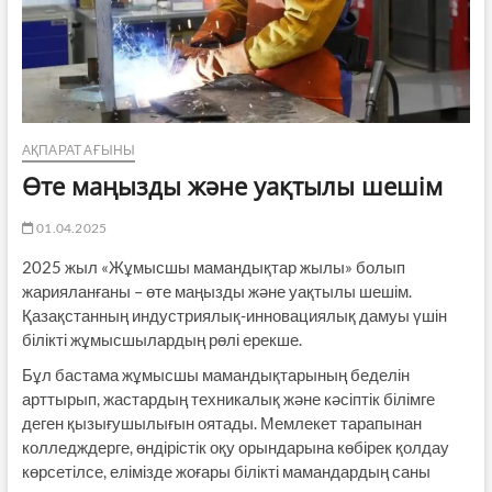
АҚПАРАТ АҒЫНЫ
Өте маңызды және уақтылы шешім
01.04.2025
2025 жыл «Жұмысшы мамандықтар жылы» болып
жарияланғаны – өте маңызды және уақтылы шешім.
Қазақстанның индустриялық-инновациялық дамуы үшін
білікті жұмысшылардың рөлі ерекше.
Бұл бастама жұмысшы мамандықтарының беделін
арттырып, жастардың техникалық және кәсіптік білімге
деген қызығушылығын оятады. Мемлекет тарапынан
колледждерге, өндірістік оқу орындарына көбірек қолдау
көрсетілсе, елімізде жоғары білікті мамандардың саны