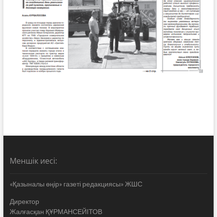
Меншік иесі:
«Қазыналы өңір» газеті редакциясы» ЖШС
Директор
Жалғасқан ҚҰРМАНСЕЙІТОВ