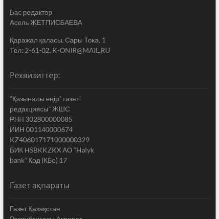
Бас редактор
Асель ЖЕТПИСБАЕВА
Қаражал қаласы, Сары Тока, 1
Тел: 2-61-02, K-ONIR@MAIL.RU
Реквизиттер:
“Қазыналы өңір” газеті
редакциясы” ЖШС
РНН 302800000085
ИИН 001140000674
KZ406017171000000329
БИК HSBKKZKX АО “Halyk
bank” Код (КБе) 17
Газет ақпараты
Газет Қазақстан
Республикасы Ақпарат