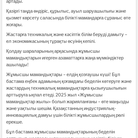
артады.
Қазіргі таңда өндіріс, құрылыс, ауыл шаруашылығы және
қызмет көрсету саласында білікті мамандарға сұраныс өте
жоғары.
Жастарға техникалық және кәсіптік білім беруді дамыту –
ел экономикасының тұрақты өсуінің кепілі.
Қолдау шараларының арқасында жұмысшы
мамандықтарын игерген азаматтарға жаңа мүмкіндіктер
ашылады!
Жұмысшы мамандықтары – елдің қозғаушы күші! Бұл
бастама еңбек адамының қоғамдағы беделін көтеруге және
жастардың техникалық мамандықтарға қызығушылығын
арттыруға ықпал етеді. 2025 жыл «Жұмысшы
мамандықтар жылы» болып жарияланғаны – өте маңызды
және уақтылы шешім. Қазақстанның индустриялық-
инновациялық дамуы үшін білікті жұмысшылардың рөлі
ерекше.
Бұл бастама жұмысшы мамандықтарының беделін