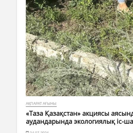
АҚПАРАТ АҒЫНЫ
«Таза Қазақстан» акциясы аясы
аудандарында экологиялық іс-ша
24.07.2024