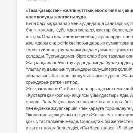
«Таза Қазақстан» жалпыұлттық экологиялық акц
үлес қосуды жалғастыруда.
Бүгін барлық қалалар мен аудандарда санитарлық та
билік, қоғамдық ұйымдар өкілдері, жастар, белсенд
шықты. Олар ластанған көшелерді, аулаларды, сая
ұжымдары өндірістік кәсіпорындардың аумақтарында
тұрғын үйлердің аулаларында да жұмыс қызу жүріп
қолдады. Тұрғындармен бірге олар бірге тазалық орн
Жаңаарқа және Ұлытау аудандарында бұлақтардың ж
Ұлытау ауданының тұрғындары келушілерге қолайлы
айналасын абаттандыру жұмыстарын жүргізді. Жаңа
орындарын ретке келтірді.
Жезқазған және Сәтбаев қалаларында мектепке дейі
«Құстарға қамқорлық» акциясы ұйымдастырылды. Ак
оларды балабақша аумағында өсетін ағаштарға бекіт
пен еңбекке жауапкершілікпен қарауға тәрбиелеуге 
Экологиялық акцияны өткізуге «Жасыл ел» жастар ж
қоқыс тасталмаған жерде. Сондықтан, біз жерлестер
атап өтті қоғам белсендісі, «Сәтбаев қаласы «Люб