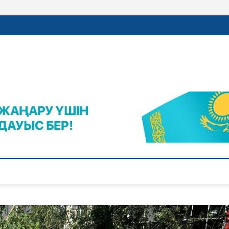
rajalnews.kz
Л ҚАЛАСЫНЫҢ ЖАҢАЛЫҚТАРЫ