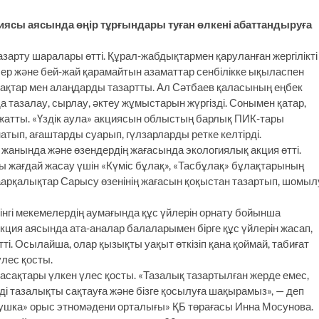
иясы аясында өңір тұрғындары туған өлкені абаттандыруға
зарту шаралары өтті. Құрал-жабдықтармен қаруланған жергілікті
ілер және бей-жай қарамайтын азаматтар сенбілікке ықыласпен
бақтар мен алаңдарды тазартты. Ал Сәтбаев қаласының еңбек
 тазалау, сырлау, әктеу жұмыстарын жүргізді. Сонымен қатар,
 жатты. «Үздік аула» акциясын облыстың барлық ПИК-тары
атып, ағаштарды суарып, гүлзарларды ретке келтірді.
анында және өзендердің жағасында экологиялық акция өтті.
 жағдай жасау үшін «Күміс бұлақ», «Тасбұлақ» бұлақтарының
арқалықтар Сарысу өзенінің жағасын қоқыстан тазартып, шомыл
нгі мекемелердің аумағында құс үйлерін орнату бойынша
ция аясында ата-аналар балаларымен бірге құс үйлерін жасап,
ті. Осылайша, олар қызықты уақыт өткізіп қана қоймай, табиғат
үлес қосты.
асақтары үлкен үлес қосты. «Тазалық тазартылған жерде емес,
ді тазалықты сақтауға және бізге қосылуға шақырамыз», — деп
авушка» орыс этномәдени орталығы» ҚБ төрағасы Инна Мосунова.