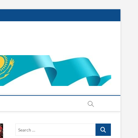
Search
…