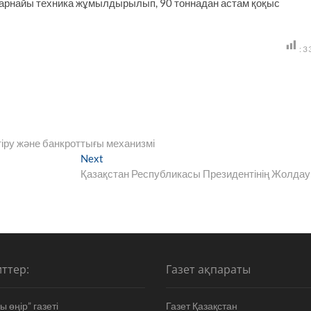
к арнайы техника жұмылдырылып, 90 тоннадан астам қоқыс
:
3
тіру және банкроттығы механизмі
Next
Next
post:
Қазақстан Республикасы Президентінің Жолда
ттер:
Газет ақпараты
 өңір” газеті
Газет Қазақстан