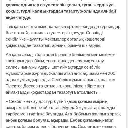
қаражалдықтар өз үлестерін қосып, туған жерді күл-
қоқыс, түрлі қалдықтардан тазарту жолында аянбай
еңбек етуде.
Тек қала сырты емес, қаланың орталығында да тұрғындар
бос жатпай, акцияға өз үлестерін қосуда. Серпінді
сенбілікке жауапты мекемелер орталық көшелерді
қоқыстардан тазартып, арнайы орынға шығарды.
Ал қала әкімдігі бастаған бірнеше бөлімдер мен мекеме-
кәсіпорындар, білім, спорт және денсаулық сақтау
саласының ұжымдары шет аймақтарда сенбілік
жұмыстарын жүргізді. Жалпы атап айтсақ, шамамен 200
адам жұмылдырылды. Сенбілік жұмыстарына қала әкімі
Тілектес Досаев та қатысып, көпшілікпен бірге шет
аймақтарды қоқыстардан тазартуға атсалысты.
– Сенбілік өткізу дәстүрі бүгінгі қазақ қоғамы өмірінің
ажырамас бөлігіне айналған. Мұндай жұмыстар адамды
тәрбие мен тәртіпке баулиды. Ата-бабамыз жалпыға ортақ
еңбек қоғамы болуға шақырады. Еңбек қоғамның негізгі
санаты, басым идеясы болуы керек. Сөзден іске көшкен