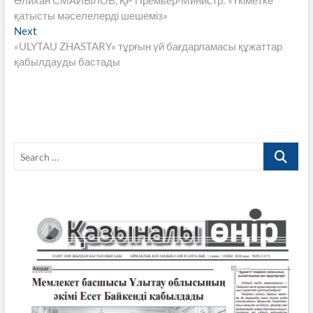
Әлихан СМАЙЫЛОВ, ҚР Премьер-Министр: «Үкіметке
по
o
A
a
Li
қатысты мәселелерді шешеміз»
записям
Next
Next
o
p
m
n
post:
«ULYTAU ZHASTARY» тұрғын үй бағдарламасы құжаттар
k
p
k
қабылдауды бастады
Search
…