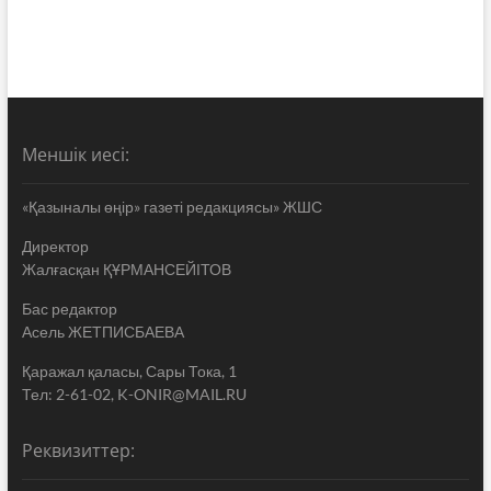
Меншік иесі:
«Қазыналы өңір» газеті редакциясы» ЖШС
Директор
Жалғасқан ҚҰРМАНСЕЙІТОВ
Бас редактор
Асель ЖЕТПИСБАЕВА
Қаражал қаласы, Сары Тока, 1
Тел: 2-61-02, K-ONIR@MAIL.RU
Реквизиттер: