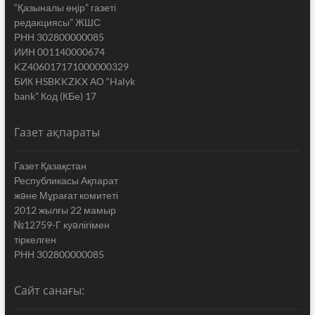
“Қазыналы өңір” газеті
редакциясы” ЖШС
РНН 302800000085
ИИН 001140000674
KZ406017171000000329
БИК HSBKKZKX АО “Halyk
bank” Код (КБе) 17
Газет ақпараты
Газет Қазақстан
Республикасы Ақпарат
жəне Мұрағат комитеті
2012 жылғы 22 мамыр
№12759-Г куəлігімен
тіркелген
РНН 302800000085
Сайт санағы: