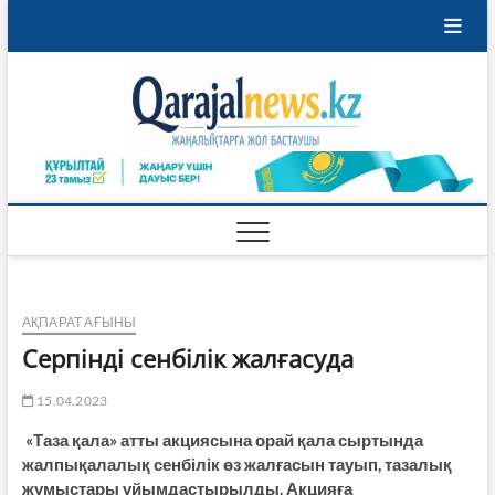
Skip
to
content
Qaraja
ҚАРАЖАЛ
ҚАЛАСЫНЫҢ
ЖАҢАЛЫҚТАРЫ
АҚПАРАТ АҒЫНЫ
Серпінді сенбілік жалғасуда
15.04.2023
«Таза қала» атты акциясына орай қала сыртында
жалпықалалық сенбілік өз жалғасын тауып, тазалық
жұмыстары ұйымдастырылды.
Акцияға