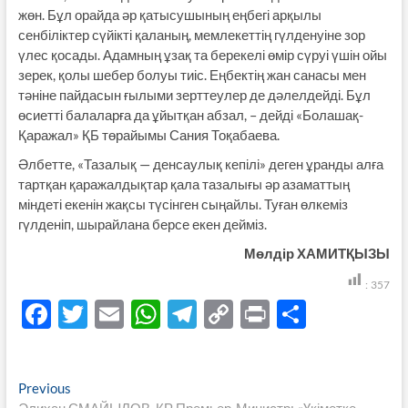
жөн. Бұл орайда әр қатысушының еңбегі арқылы
сенбіліктер сүйікті қаланың, мемлекеттің гүлденуіне зор
үлес қосады. Адамның ұзақ та берекелі өмір сүруі үшін ойы
зерек, қолы шебер болуы тиіс. Еңбектің жан санасы мен
тәніне пайдасын ғылыми зерттеулер де дәлелдейді. Бұл
өсиетті балаларға да ұйытқан абзал, – дейді «Болашақ-
Қаражал» ҚБ төрайымы Сания Тоқабаева.
Әлбетте, «Тазалық — денсаулық кепілі» деген ұранды алға
тартқан қаражалдықтар қала тазалығы әр азаматтың
міндеті екенін жақсы түсінген сыңайлы. Туған өлкеміз
гүлденіп, шырайлана берсе екен дейміз.
Мөлдір ХАМИТҚЫЗЫ
:
357
F
T
E
W
T
C
P
S
ac
w
m
h
el
o
ri
h
e
itt
ail
at
e
p
nt
ar
Навигация
Previous
Previous
b
er
s
gr
y
e
post: