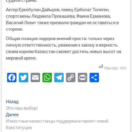
Актер Еркебулан Дайыров, певец Ерболат Толеген,
спортсмены Людмила Прокашева, Фаина Ерманова,
Василий Левит также призвали граждан не оставаться в
стороне.
Общая позиция лидеров мнений проста: только через
личную ответственность, уважение к закону и верность
своим корням Казахстан сможет достичь новых высот на
мировой арене.
Оқылды:
203
F
T
E
W
T
C
P
О
ac
w
m
h
el
o
ri
тп
e
itt
ail
at
e
p
nt
р
Навигация
Предыдущая
Назад
b
er
s
gr
y
а
запись:
Это наш выбор!
по
o
A
a
Li
в
Следующая
Далее
записям
запись:
Известные казахстанцы поддержали проект новой
o
p
m
n
и
Конституции