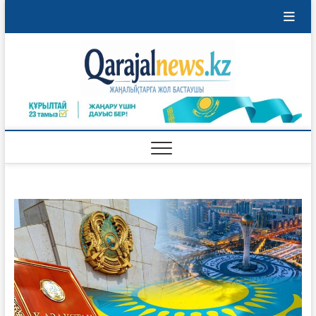
Перейти
к
содержимому
Qaraja
ҚАРАЖАЛ
ҚАЛАСЫНЫҢ
ЖАҢАЛЫҚТАРЫ