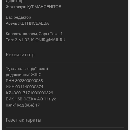
Директор
Жалғасқан ҚҰРМАНСЕЙІТОВ
Бас редактор
Асель ЖЕТПИСБАЕВА
Қаражал қаласы, Сары Тока, 1
Тел: 2-61-02, K-ONIR@MAIL.RU
Реквизиттер:
“Қазыналы өңір” газеті
редакциясы” ЖШС
РНН 302800000085
ИИН 001140000674
KZ406017171000000329
БИК HSBKKZKX АО “Halyk
bank” Код (КБе) 17
Газет ақпараты