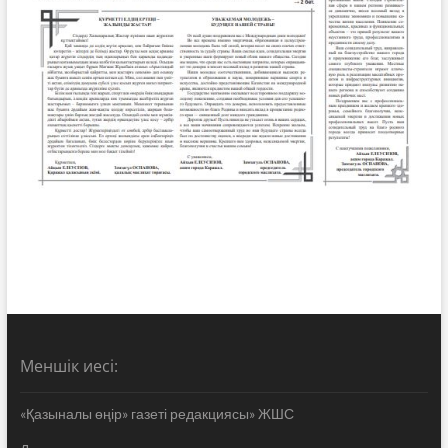
Меншік иесі:
«Қазыналы өңір» газеті редакциясы» ЖШС