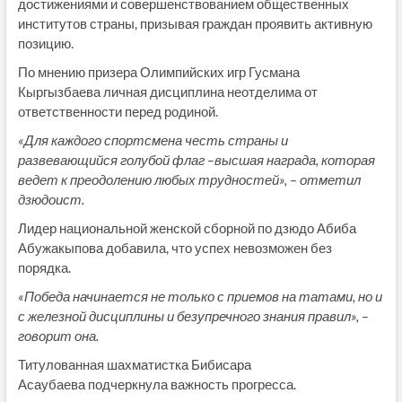
достижениями и совершенствованием общественных
институтов страны, призывая граждан проявить активную
позицию.
По мнению призера Олимпийских игр Гусмана
Кыргызбаева личная дисциплина неотделима от
ответственности перед родиной.
«Для каждого спортсмена честь страны и
развевающийся голубой флаг –высшая награда, которая
ведет к преодолению любых трудностей», – отметил
дзюдоист.
Лидер национальной женской сборной по дзюдо Абиба
Абужакыпова добавила, что успех невозможен без
порядка.
«Победа начинается не только с приемов на татами, но и
с железной дисциплины и безупречного знания правил», –
говорит она.
Титулованная шахматистка Бибисара
Асаубаева подчеркнула важность прогресса.