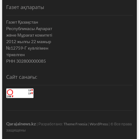
Газет ақпараты
Газет Қазақстан
Республикасы Ақпарат
жəне Мұрағат комитеті
2012 жылғы 22 мамыр
№12759-Г куəлігімен
тіркелген
РНН 302800000085
Сайт санағы:
Qarajalnews.kz
| Разработано:
Theme Freesia
|
WordPress
| © Все права
защищены