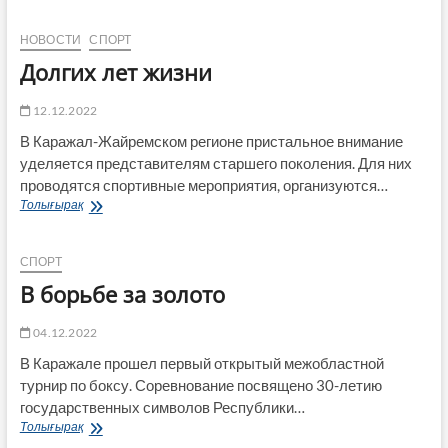
мячом
НОВОСТИ
СПОРТ
Долгих лет жизни
12.12.2022
В Каражал-Жайремском регионе пристальное внимание
уделяется представителям старшего поколения. Для них
проводятся спортивные мероприятия, организуются…
Долгих
Толығырақ
лет
жизни
СПОРТ
В борьбе за золото
04.12.2022
В Каражале прошел первый открытый межобластной
турнир по боксу. Соревнование посвящено 30-летию
государственных символов Республики…
В
Толығырақ
борьбе