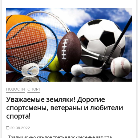
за
золото
НОВОСТИ
СПОРТ
Уважаемые земляки! Дорогие
спортсмены, ветераны и любители
спорта!
20.08.2022
Традиционно каждое третье воскресенье августа