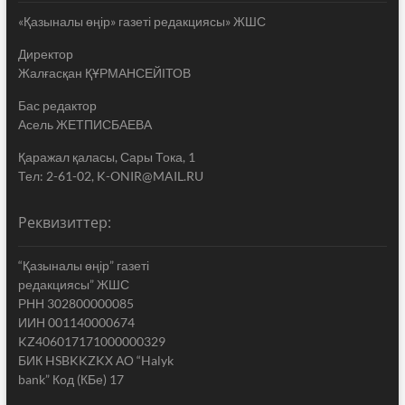
«Қазыналы өңір» газеті редакциясы» ЖШС
Директор
Жалғасқан ҚҰРМАНСЕЙІТОВ
Бас редактор
Асель ЖЕТПИСБАЕВА
Қаражал қаласы, Сары Тока, 1
Тел: 2-61-02, K-ONIR@MAIL.RU
Реквизиттер:
“Қазыналы өңір” газеті
редакциясы” ЖШС
РНН 302800000085
ИИН 001140000674
KZ406017171000000329
БИК HSBKKZKX АО “Halyk
bank” Код (КБе) 17