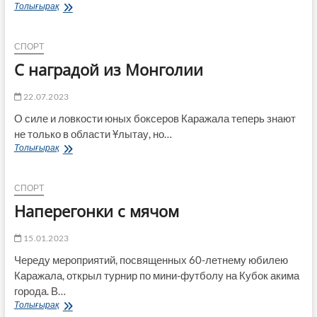
С
Толығырақ
триумфом
из
Белграда
СПОРТ
С наградой из Монголии
22.07.2023
О силе и ловкости юных боксеров Каражала теперь знают
не только в области Ұлытау, но…
С
Толығырақ
наградой
из
Монголии
СПОРТ
Наперегонки с мячом
15.01.2023
Череду мероприятий, посвященных 60-летнему юбилею
Каражала, открыл турнир по мини-футболу на Кубок акима
города. В…
Наперегонки
Толығырақ
с