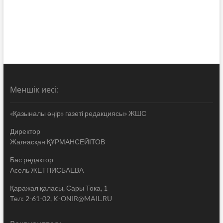
Меншік иесі:
«Қазыналы өңір» газеті редакциясы» ЖШС
Директор
Жалғасқан ҚҰРМАНСЕЙІТОВ
Бас редактор
Асель ЖЕТПИСБАЕВА
Қаражал қаласы, Сары Тока, 1
Тел: 2-61-02, K-ONIR@MAIL.RU