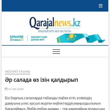
Skip
to
content
Qaraja
ҚАРАЖАЛ
ҚАЛАСЫНЫҢ
ЖАҢАЛЫҚТАРЫ
АҚПАРАТ АҒЫНЫ
Әр салада өз ізін қалдырып
11.04.2025
Біз барлық салаларда табанды еңбек етіп, еліміздің
дамуына үлес қосып жүрген еңбектердің маңыздылығын
бағалаймыз. Әрбір еңбек адамы – тек қарапайым жұмысшы