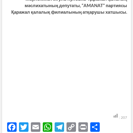
мәслихатының депутаты, “AMANAT” партиясы
Қаражал қалалық филиалының атқарушы хатшысы.
:
207
F
T
E
W
T
C
P
S