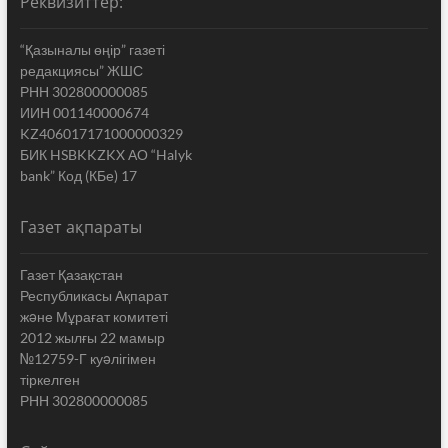
Реквизиттер:
“Қазыналы өңір” газеті
редакциясы” ЖШС
РНН 302800000085
ИИН 001140000674
KZ406017171000000329
БИК HSBKKZKX АО “Halyk
bank” Код (КБе) 17
Газет ақпараты
Газет Қазақстан
Республикасы Ақпарат
жəне Мұрағат комитеті
2012 жылғы 22 мамыр
№12759-Г куəлігімен
тіркелген
РНН 302800000085