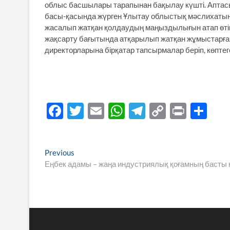
облыс басшылары тарапынан бақылау күшті. Аптасы
басы-қасында жүрген Ұлытау облыстық мәслихатын
жасалып жатқан қолдаудың маңыздылығын атап өтіп
жақсарту бағытында атқарылып жатқан жұмыстарға то
директорларына бірқатар тапсырмалар беріп, көптеге
F
T
E
W
T
C
P
S
ac
w
m
h
el
o
ri
h
e
itt
ail
at
e
p
nt
ar
Навигация
Previous
Previous
b
er
s
gr
y
e
post:
Еңбек адамы – жаңа индустриялық қоғамның басты
по
o
A
a
Li
записям
o
p
m
n
k
p
k