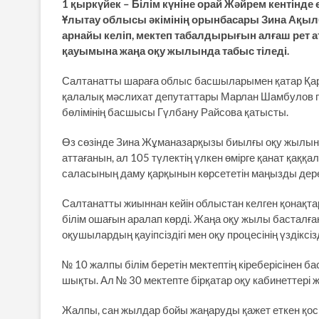
1 қыркүйек – Білім күніне орай Жәйрем кентінде
Ұлытау облысы әкімінің орынбасары Зина Ақы
арнайы келіп, мектеп табалдырығын алғаш рет ат
қауымына жаңа оқу жылында табыс тіледі.
Салтанатты шараға облыс басшыларымен қатар Қар
қалалық мәслихат депутаттары Марлан Шамбулов пе
бөлімінің басшысы Гүлбану Райсова қатысты.
Өз сөзінде Зина Жұманазарқызы биылғы оқу жылын
аттағанын, ал 105 түлектің үлкен өмірге қанат қаққал
саласының даму қарқынын көрсететін маңызды дере
Салтанатты жиыннан кейін облыстан келген қонақтар
білім ошағын аралап көрді. Жаңа оқу жылы басталғ
оқушылардың қауіпсіздігі мен оқу процесінің үздіксіз
№ 10 жалпы білім беретін мектептің кіреберісінен б
шықты. Ал № 30 мектепте бірқатар оқу кабинеттері 
Жалпы, сан жылдар бойы жаңаруды қажет еткен қос