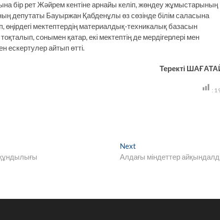
на бір рет Жәйрем кентіне арнайы келіп, жөндеу жұмыстарының
ың депутаты Бауыржан Қабденұлы өз сөзінде білім саласына
, өңірдегі мектептердің материалдық-техникалық базасын
қталып, сонымен қатар, екі мектептің де мердігерлері мен
н ескертулер айтып өтті.
Теректі ШАҒАТА
:
1
Next
Next
post:
 құндылығы
Алдағы міндеттер айқындал