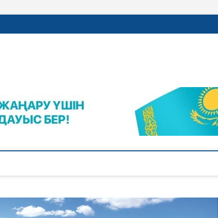
rajalnews.kz
Л ҚАЛАСЫНЫҢ ЖАҢАЛЫҚТАРЫ