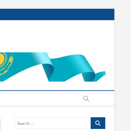
Search
…