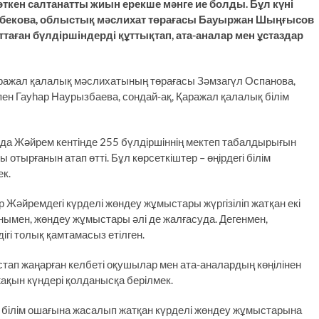
 өткен салтанатты жиын ерекше мәнге ие болды. Бұл күні
лбекова, облыстық мәслихат төрағасы Бауыржан Шыңғысов
таған бүлдіршіндерді құттықтап, ата-аналар мен ұстаздар
ажал қалалық мәслихатының төрағасы Зәмзагүл Оспанова,
н Гауһар Наурызбаева, сондай-ақ, Қаражал қалалық білім
да Жәйрем кентінде 255 бүлдіршіннің мектеп табалдырығын
ы отырғанын атап өтті. Бұл көрсеткіштер – өңірдегі білім
к.
 Жәйремдегі күрделі жөндеу жұмыстары жүргізіліп жатқан екі
анымен, жөндеу жұмыстары әлі де жалғасуда. Дегенмен,
дігі толық қамтамасыз етілген.
астап жаңарған келбеті оқушылар мен ата-аналардың көңілінен
жақын күндері қолданысқа берілмек.
 білім ошағына жасалып жатқан күрделі жөндеу жұмыстарына