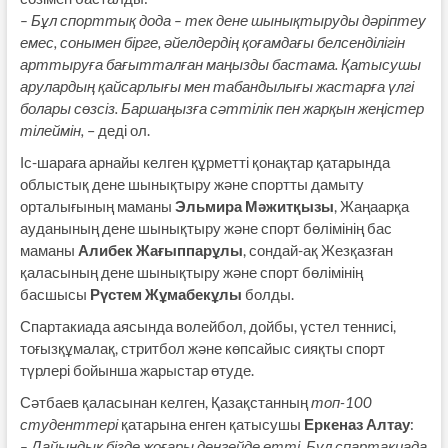
– Бұл спорттық дода – тек дене шынықтыруды дәріптеу
емес, сонымен бірге, әйелдердің қоғамдағы белсенділігін
арттыруға бағытталған маңызды бастама. Қатысушы
арулардың қайсарлығы мен табандылығы жастарға үлгі
болары сөзсіз. Баршаңызға сәттілік пен жарқын жеңістер
тілеймін,
– деді ол.
Іс-шараға арнайы келген құрметті қонақтар қатарында
облыстық дене шынықтыру және спортты дамыту
орталығының маманы
Эльмира Мәжитқызы
, Жаңаарқа
ауданының дене шынықтыру және спорт бөлімінің бас
маманы
Алибек Жағыппарұлы
, сондай-ақ Жезқазған
қаласының дене шынықтыру және спорт бөлімінің
басшысы
Рүстем Жұмабекұлы
болды.
Спартакиада аясында волейбол, дойбы, үстел теннисі,
тоғызқұмалақ, стритбол және көпсайыс сияқты спорт
түрлері бойынша жарыстар өтуде.
Сәтбаев қаласынан келген, Қазақстанның
топ-100
студенттері
қатарына енген қатысушы
Еркеназ Алтау
:
– Дайындық бізде жоғары деңгейде өтті. Бұл спартакиада