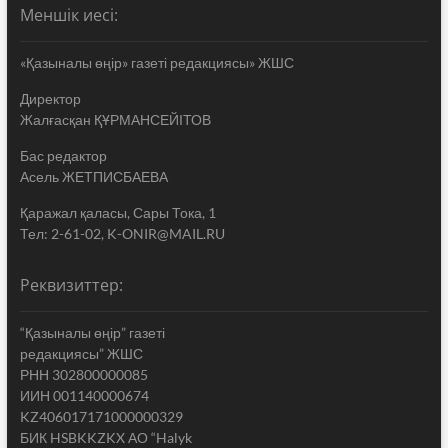
Меншік иесі:
«Қазыналы өңір» газеті редакциясы» ЖШС
Директор
Жалғасқан ҚҰРМАНСЕЙІТОВ
Бас редактор
Асель ЖЕТПИСБАЕВА
Қаражал қаласы, Сары Тока, 1
Тел: 2-61-02, K-ONIR@MAIL.RU
Реквизиттер:
“Қазыналы өңір” газеті
редакциясы” ЖШС
РНН 302800000085
ИИН 001140000674
KZ406017171000000329
БИК HSBKKZKX АО “Halyk