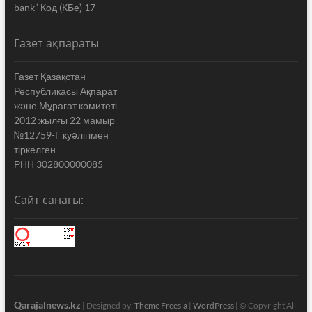
bank” Код (КБе) 17
Газет ақпараты
Газет Қазақстан
Республикасы Ақпарат
жəне Мұрағат комитеті
2012 жылғы 22 мамыр
№12759-Г куəлігімен
тіркелген
РНН 302800000085
Сайт санағы:
Qarajalnews.kz
| Designed by:
Theme Freesia
|
WordPress
| © Copyright All