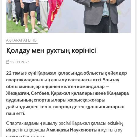
АҚПАРАТ АҒЫНЫ
Қолдау мен рухтың көрінісі
22.08.2025
22 тамыз күні Қаражал қаласында облыстық әйелдер
спартакиадасының ашылу салтанаты өтті. Ұлытау
облысының әр өңірінен келген командалар —
Жезқазған, Сәтбаев, Қаражал қалалары және Жаңаарқа
ауданының спортшылары жарысқа жоғары
дайындықпен келіп, спортқа деген құлшыныстарын
паш етті.
Спартакиаданың ашылу рәсімі Қаражал қаласы әкімінің
міндетін атқарушы
Аманқазы Наукеновтың
құттықтау
сөзімен басталды: