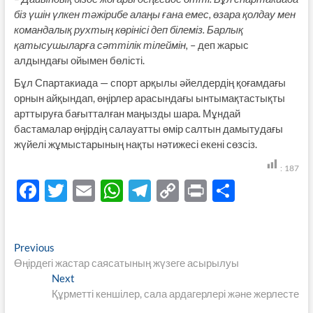
біз үшін үлкен тәжірибе алаңы ғана емес, өзара қолдау мен
командалық рухтың көрінісі деп білеміз. Барлық
қатысушыларға сәттілік тілеймін,
– деп жарыс
алдындағы ойымен бөлісті.
Бұл Спартакиада — спорт арқылы әйелдердің қоғамдағы
орнын айқындап, өңірлер арасындағы ынтымақтастықты
арттыруға бағытталған маңызды шара. Мұндай
бастамалар өңірдің салауатты өмір салтын дамытудағы
жүйелі жұмыстарының нақты нәтижесі екені сөзсіз.
:
187
F
T
E
W
T
C
P
S
ac
w
m
h
el
o
ri
h
e
itt
ail
at
e
p
nt
ar
Навигация
Previous
Previous
b
er
s
gr
y
e
post:
Өңірдегі жастар саясатының жүзеге асырылуы
по
o
A
a
Li
Next
Next
записям
post:
Құрметті кеншілер, сала ардагерлері және жерлесте
o
p
m
n