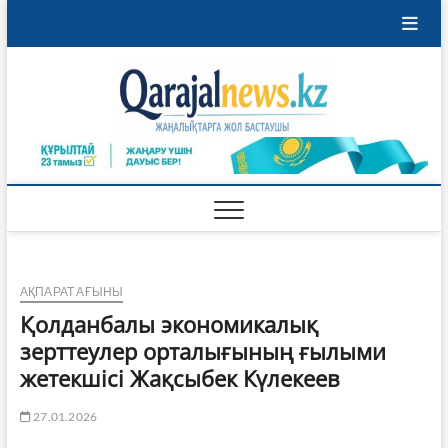
Skip
to
content
Qaraja
ҚАРАЖАЛ
ҚАЛАСЫНЫҢ
ЖАҢАЛЫҚТАРЫ
АҚПАРАТ АҒЫНЫ
Қолданбалы экономикалық
зерттеулер орталығының ғылыми
жетекшісі Жақсыбек Күлекеев
27.01.2026