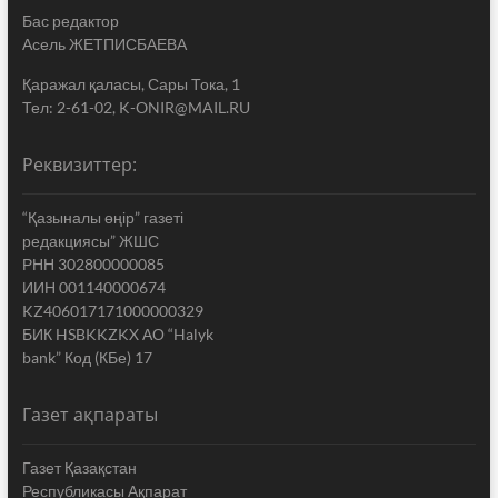
Бас редактор
Асель ЖЕТПИСБАЕВА
Қаражал қаласы, Сары Тока, 1
Тел: 2-61-02, K-ONIR@MAIL.RU
Реквизиттер:
“Қазыналы өңір” газеті
редакциясы” ЖШС
РНН 302800000085
ИИН 001140000674
KZ406017171000000329
БИК HSBKKZKX АО “Halyk
bank” Код (КБе) 17
Газет ақпараты
Газет Қазақстан
Республикасы Ақпарат