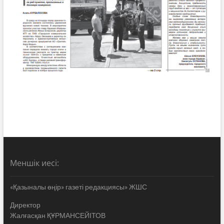
Меншік иесі:
«Қазыналы өңір» газеті редакциясы» ЖШС
Директор
Жалғасқан ҚҰРМАНСЕЙІТОВ