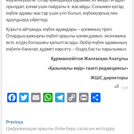
орындап, қоғам үшін пайдалы іс жасайды. Сонымен қатар,
еңбек адамы жастар үшін үлгі болып, еңбекқорлық пен
адалдыққа үйретеді.
Қорыта айтқанда, еңбек адамдары – қоғамның тірегі.
Олардың қажырлы еңбегі арқылы қоғам дамып, экономика
өсіп, елдің болашағы қалыптасады. Әрбір еңбек адамының
еңбегін бағалап, құрмет көрсету – біздің басты парызымыз.
Құрмансейітов Жалғасқан Ахатұлы
«Қазыналы өңір» газеті редакциясы»
ЖШС директоры
:
115
F
T
E
W
T
C
P
S
ac
w
m
h
el
o
ri
h
e
itt
ail
at
e
p
nt
ar
Навигация
Previous
Previous
b
er
s
gr
y
e
post:
Цифровизация арқылы білім беру саласын жетілдіру
по