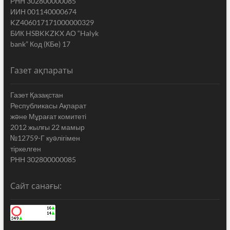
РНН 302800000085
ИИН 001140000674
KZ406017171000000329
БИК HSBKKZKX АО “Halyk
bank” Код (КБе) 17
Газет ақпараты
Газет Қазақстан
Республикасы Ақпарат
жəне Мұрағат комитеті
2012 жылғы 22 мамыр
№12759-Г куəлігімен
тіркелген
РНН 302800000085
Сайт санағы: