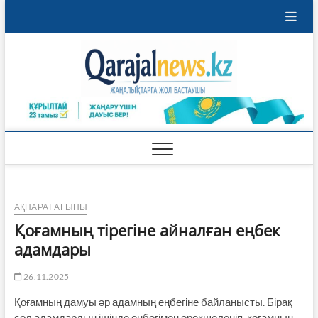
Skip
to
content
Qaraja
ҚАРАЖАЛ
ҚАЛАСЫНЫҢ
ЖАҢАЛЫҚТАРЫ
АҚПАРАТ АҒЫНЫ
Қоғамның тірегіне айналған еңбек
адамдары
26.11.2025
Қоғамның дамуы әр адамның еңбегіне байланысты. Бірақ
сол адамдардың ішінде еңбегімен ерекшеленіп, қоғамның