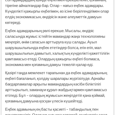
тірегіне айналғандар бар. Олар – нағыз еңбек адамдары.
Күнделікті қажырлы еңбегімен, өз ісіне берілгендігімен олар
елдің экономикасын, өндірісін және әлеуметтік дамуын
көтереді.
Еңбек адамдарының рөлі ерекше. Мысалы, өндіріс
саласында жұмыс істейтін мамандар жаңа технологияны
меңгеріп, өнім сапасын арттыруға күш салады. Ауыл
шаруашылығында еңбек ететіндер болса, егін егіп, мал
шаруашылығын дамытып, халықтың күнделікті қажеттілігін
қамтамасыз етеді. Олардың қажырлы еңбегі болмаса,
экономика мен қоғамның дамуы тежеліп қалар еді.
Қазіргі таңда мемлекет тарапынан да еңбек адамдарының
еңбегі бағаланып, қолдау шаралары жүргізілуде. Арнайы
бағдарламалар арқылы мамандардың кәсіби біліктілігі
арттырылып, заманауи құрал-жабдықтармен қамтамасыз
етіледі. Бұл – олардың жұмысын жеңілдетіп қана қоймай,
қоғамның дамуына қосқан үлесін күшейтеді.
Еңбек адамының ең басты қасиеті – табандылық пен
жауапкершілік. Олар қиындыққа қарамай, өз міндетін адал