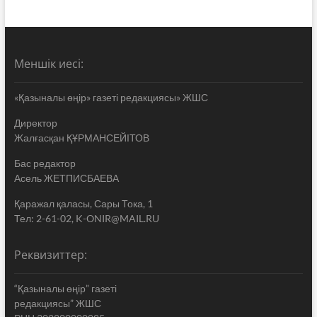
Меншік иесі:
«Қазыналы өңір» газеті редакциясы» ЖШС
Директор
Жалғасқан ҚҰРМАНСЕЙІТОВ
Бас редактор
Асель ЖЕТПИСБАЕВА
Қаражал қаласы, Сары Тока, 1
Тел: 2-61-02, K-ONIR@MAIL.RU
Реквизиттер:
“Қазыналы өңір” газеті
редакциясы” ЖШС