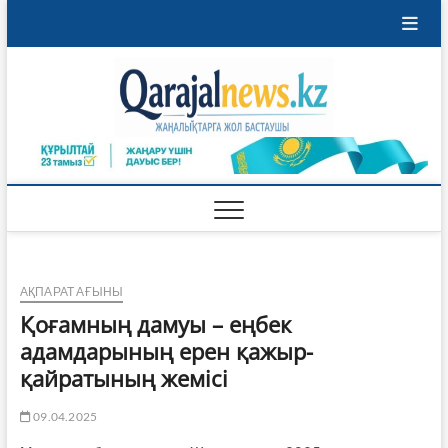
Skip
to
content
Qaraja
ҚАРАЖАЛ
ҚАЛАСЫНЫҢ
ЖАҢАЛЫҚТАРЫ
АҚПАРАТ АҒЫНЫ
Қоғамның дамуы – еңбек
адамдарының ерен қажыр-
қайратының жемісі
09.04.2025