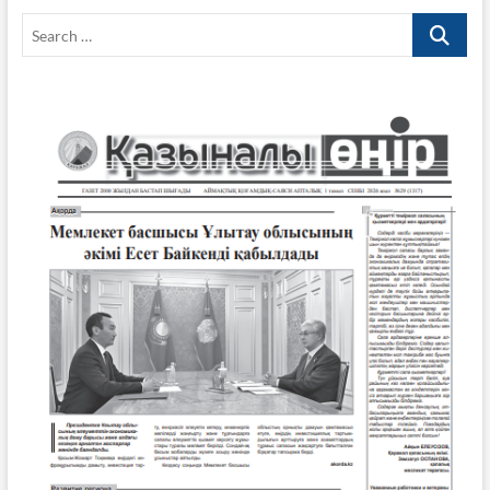
Search
…