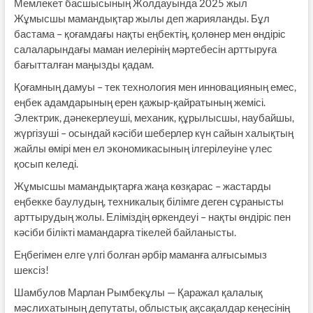
Мемлекет басшысының Жолдауында 2025 жыл
Жұмысшы мамандықтар жылы деп жарияланды. Бұл
бастама – қоғамдағы нақты еңбектің, қолөнер мен өндіріс
салаларындағы маман иелерінің мәртебесін арттыруға
бағытталған маңызды қадам.
Қоғамның дамуы – тек технология мен инновацияның емес,
еңбек адамдарының ерен қажыр-қайратының жемісі.
Электрик, дәнекерлеуші, механик, құрылысшы, наубайшы,
жүргізуші – осындай кәсіби шеберлер күн сайын халықтың
жайлы өмірі мен ел экономикасының ілгерілеуіне үлес
қосып келеді.
Жұмысшы мамандықтарға жаңа көзқарас – жастарды
еңбекке баулудың, техникалық білімге деген сұранысты
арттырудың жолы. Еліміздің өркендеуі – нақты өндіріс пен
кәсіби білікті мамандарға тікелей байланысты.
Еңбегімен елге үлгі болған әрбір маманға алғысымыз
шексіз!
Шамбулов Марлан Рымбекұлы — Қаражал қалалық
мәслихатының депутаты, облыстық ақсақалдар кеңесінің