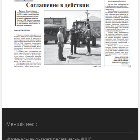
Меншік иесі:
«Қазыналы өңір» газеті редакциясы» ЖШС