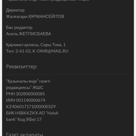
Директор
Жалғасқан ҚҰРМАНСЕЙІТОВ
Бас редактор
Асель ЖЕТПИСБАЕВА
Қаражал қаласы, Сары Тока, 1
Тел: 2-61-02, K-ONIR@MAIL.RU
Реквизиттер:
“Қазыналы өңір” газеті
редакциясы” ЖШС
РНН 302800000085
ИИН 001140000674
KZ406017171000000329
БИК HSBKKZKX АО “Halyk
bank” Код (КБе) 17
Газет ақпараты