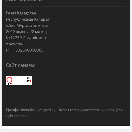
Газет Қазақстан
Республикасы Ақпарат
жəне Мұрағат комитеті
2012 жылғы 22 мамыр
№12759-Г куəлігімен
тіркелген
РНН 302800000085
Сайт санағы:
Qarajalnews.kz
| Designed by:
Theme Freesia
|
WordPress
| © Copyright All
right reserved