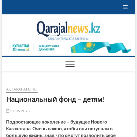
Skip
to
content
Qaraja
ҚАРАЖАЛ
ҚАЛАСЫНЫҢ
ЖАҢАЛЫҚТАРЫ
АҚПАРАТ АҒЫНЫ
Национальный фонд – детям!
27.05.2023
Подростающее поколение – будущее Нового
Казахстана. Очень важно, чтобы они вступали в
большую жизнь, зная, что смогут позволить себе