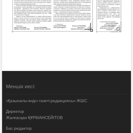
Меншік иесі:
«Қазыналы өңір» газеті редакциясы» ЖШС
Директор
Жалғасқан ҚҰРМАНСЕЙІТОВ
Бас редактор