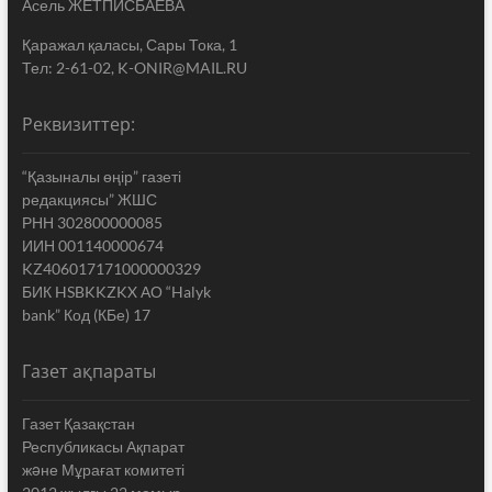
Асель ЖЕТПИСБАЕВА
Қаражал қаласы, Сары Тока, 1
Тел: 2-61-02, K-ONIR@MAIL.RU
Реквизиттер:
“Қазыналы өңір” газеті
редакциясы” ЖШС
РНН 302800000085
ИИН 001140000674
KZ406017171000000329
БИК HSBKKZKX АО “Halyk
bank” Код (КБе) 17
Газет ақпараты
Газет Қазақстан
Республикасы Ақпарат
жəне Мұрағат комитеті