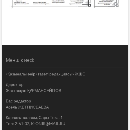
Меншік иесі:
«Қазыналы өңір» газеті редакциясы» ЖШС
Директор
Жалғасқан ҚҰРМАНСЕЙІТОВ
Бас редактор
Асель ЖЕТПИСБАЕВА
Қаражал қаласы, Сары Тока, 1
Тел: 2-61-02, K-ONIR@MAIL.RU