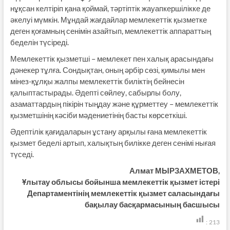
нұқсан келтіріп қана қоймай, тәртіптік жауапкершілікке де
әкелуі мүмкін. Мұндай жағдайлар мемлекеттік қызметке
деген қоғамның сенімін азайтып, мемлекеттік аппараттың
беделін түсіреді.
Мемлекеттік қызметші – мемлекет пен халық арасындағы
дәнекер тұлға. Сондықтан, оның әрбір сөзі, қимылы мен
мінез-құлқы жалпы мемлекеттік биліктің бейнесін
қалыптастырады. Әдепті сөйлеу, сабырлы болу,
азаматтардың пікірін тыңдау және құрметтеу – мемлекеттік
қызметшінің кәсіби мәдениетінің басты көрсеткіші.
Әдептілік қағидаларын ұстану арқылы ғана мемлекеттік
қызмет беделі артып, халықтың билікке деген сенімі нығая
түседі.
Алмат МЫРЗАХМЕТОВ,
Ұлытау облысы бойынша мемлекеттік қызмет істері
Департаментінің мемлекеттік қызмет саласындағы
бақылау басқармасының басшысы
:
213