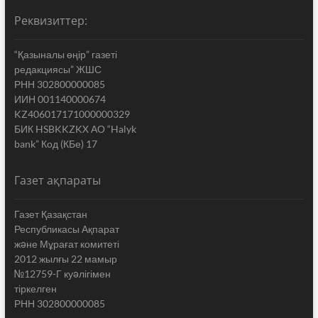
Реквизиттер:
“Қазыналы өңір” газеті
редакциясы” ЖШС
РНН 302800000085
ИИН 001140000674
KZ406017171000000329
БИК HSBKKZKX АО “Halyk
bank” Код (КБе) 17
Газет ақпараты
Газет Қазақстан
Республикасы Ақпарат
жəне Мұрағат комитеті
2012 жылғы 22 мамыр
№12759-Г куəлігімен
тіркелген
РНН 302800000085