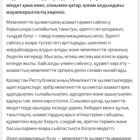
міндет қана емес, сонымен қатар, қоғам алдындағы
жауапкершіліктің көрінісі.
Мемлекеттік қызметшінің азаматтармен сөйлесу
барысында сыпайылық танытуы, әдепті сөз қолданып,
тыңдай білуі — тиімді коммуникацияның негізі. Әдепті
сөйлесу өзара түсіністікті арттырады, шиеленісті
жағдайлардың алдын алады және мемлекеттік органның
беделін көтереді. Мысалы, өтініш иесінің мәселесін қарау
кезінде жылы, байсалды үнмен сөйлесу, құрмет көрсету –
азаматтың мемлекеттік органға деген сенімін нығайтады.
Қазақстан Республикасының Мемлекеттік қызметшілердің
әдеп кодексінде, әрбір мемлекеттік қызметші азаматтарға
адалдықпен, сыпайылықпен, әділдікпен және ашықтықпен
қарауы тиіс екені көрсетілген. Сонымен қатар, қызметтік
міндеттерді орындау кезінде дөрекі, бейәдеп мінез-құлық
танытпауға, азаматтардың арыз-өтініштеріне сабырлы,
құрметпен жауап беруге, сондай-ақ, әріптестерімен және
басшылармен өзара сыйластықта болуға міндетті.
Әдеп нормаларын бұзу — мемлекеттік қызметтің имиджіне