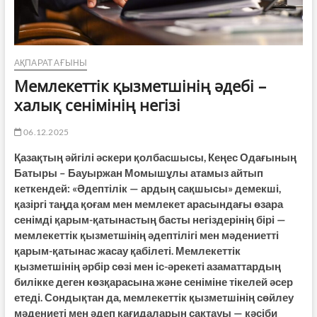
АҚПАРАТ АҒЫНЫ
Мемлекеттік қызметшінің әдебі –
халық сенімінің негізі
06.12.2025
Қазақтың әйгілі әскери қолбасшысы, Кеңес Одағының
Батыры – Бауыржан Момышұлы атамыз айтып
кеткендей: «Әдептілік — ардың сақшысы» демекші,
қазіргі таңда қоғам мен мемлекет арасындағы өзара
сенімді қарым-қатынастың басты негіздерінің бірі —
мемлекеттік қызметшінің әдептілігі мен мәдениетті
қарым-қатынас жасау қабілеті. Мемлекеттік
қызметшінің әрбір сөзі мен іс-әрекеті азаматтардың
билікке деген көзқарасына және сеніміне тікелей әсер
етеді. Сондықтан да, мемлекеттік қызметшінің сөйлеу
мәдениеті мен әдеп қағидаларын сақтауы — кәсіби