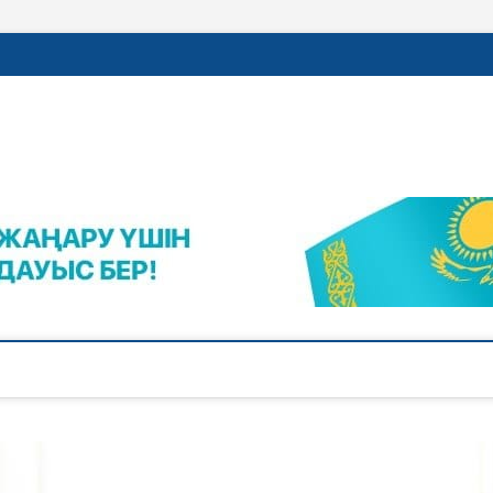
rajalnews.kz
Л ҚАЛАСЫНЫҢ ЖАҢАЛЫҚТАРЫ