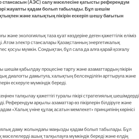
 стансасын (АЭС) салу мәселесіне қатысты референдум
ы әрі жауапты қадам болып табылады. Бұл шешім
қтықпен және халықтың пікірін ескеріп шешу бағытын
 және экологиялық таза қуат көздеріне деген қажеттілік еліміз
ді. Атом электр стансалары Қазақстанның энергетикалық
үлес қосуы мүмкін. Сондықтан, бұл сала да алға қарай қозғалу
шешім қабылдау процесіне тарту және азаматтардың пікірін
дық диалогты дамытуға, халықтың белсенділігін арттыруға және
рін ескеруге мүмкіндік береді.
ңінен талқылау қажеттігі туралы пікірі стратегиялық шешімдерді
. Референдум арқылы азаматтар өз пікірлерін білдіруге және
қадам «Халық үніне құлақ асатын мемлекет» принципінің көрінісі
тиялық да­му жолындағы маңызды қадам болып табылады. Бұл
мә­се­­лелерді ашық талқылауға мүм­кіндік береді және елдің