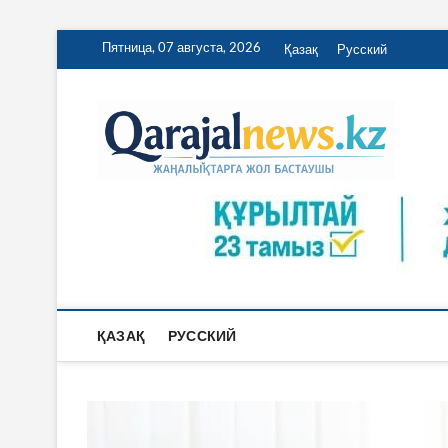
Skip
Пятница, 07 августа, 2026
Қазақ
Русский
to
content
Qa
ҚАРАЖА
ҚАЗАҚ
РУССКИЙ