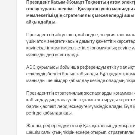
Президент Қасым-Жомарт Тоқаевтың атом электр
өткізу туралы шешімі – Қазақстан үшін маңызд
мемлекетіміздің стратегиялық мәселелерді ашы
айқындайды.
Президенттің айтуынша, жа­һандық энергия тапшылығы
үшін атом энергетикасын дамыту қажеттігін көрсете
қауіпсіздігін қамтамасыз етіп, экономикалық өсуіне 
маңызды деп есептеледі.
АЭС құрылысы бойынша референдум өткізу халықты 
ескерудің белгісі болып табылады. Бұл қадам қоғам
маңызды шешімдер қабылдау кезінде олардың пікірле
Президенттің стратегиялық жос­парларды қоғаммен ке
қабылдаудың жаңа үлгісін қалыптастыруды көрсетеді
барлық аспектілерді ескеруге мүмкіндік алады. Бұл 
ретінде қабылданады.
Жалпы, референдум өткізу Қа­зақстанның демокра
шешім халықтың пікірін ескере отырып, стратегиялық 