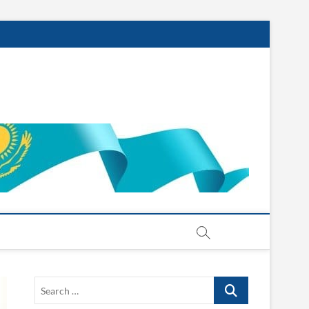
Search
…