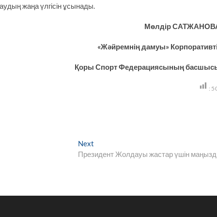
удың жаңа үлгісін ұсынады.
Мөлдір САТЖАНОВ
«Жәйремнің дамуы» Корпоративт
Қоры Спорт Федерациясының басшыс
:
5
Next
Next
post:
Президент Жолдауы жастар үшін маңыз