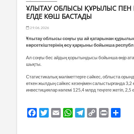
ҰЛЫТАУ ОБЛЫСЫ ҚҰРЫЛЫС ПЕН 
ЕЛДЕ КӨШ БАСТАДЫ
29.06.2026
Ұлытау облысы соңғы үш ай қатарынан құрылыс 
көрсеткіштерінің өсу қарқыны бойынша республи
Ал соңғы бес айдың қорытындысы бойынша өңір аталғ
шықты.
Статистикалық мәліметтерге сәйкес, облыста орынд
өткен жылдың сәйкес кезеңімен салыстырғанда 3,2 ес
инвестициялар көлемі 125,4 млрд теңгеге жетіп, 2,5 е
F
T
E
W
T
C
P
S
ac
w
m
h
el
o
ri
h
e
itt
ail
at
e
p
nt
ar