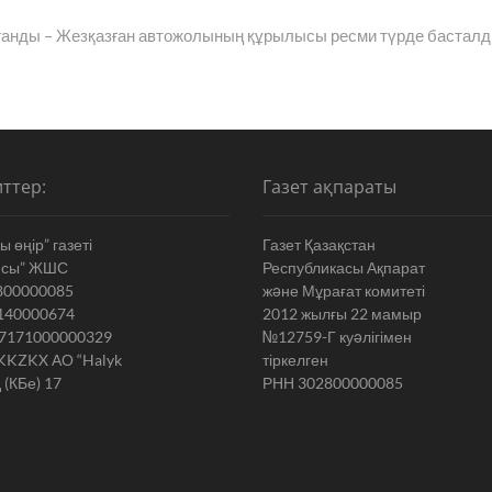
Next
post:
ғанды – Жезқазған автожолының құрылысы ресми түрде бастал
ттер:
Газет ақпараты
 өңір” газеті
Газет Қазақстан
ясы” ЖШС
Республикасы Ақпарат
800000085
жəне Мұрағат комитеті
140000674
2012 жылғы 22 мамыр
7171000000329
№12759-Г куəлігімен
KKZKX АО “Halyk
тіркелген
 (КБе) 17
РНН 302800000085