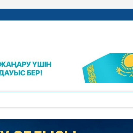
rajalnews.kz
Л ҚАЛАСЫНЫҢ ЖАҢАЛЫҚТАРЫ