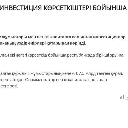
ИНВЕСТИЦИЯ КӨРСЕТКІШТЕРІ БОЙЫНША
жұмыстары мен негізгі капиталға салынған инвестициялар
каның үздік өңірлері қатарынан көрінді.
ан екі негізгі көрсеткіш бойынша республикада бірінші орынға
алған құрылыс жұмыстарының көлемі 87,5 млрд теңгені құрап,
еге артқан. Сонымен қатар негізгі капиталға салынған
сеге өсті.
: