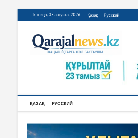
Skip
Пятница, 07 августа, 2026
Қазақ
Русский
to
content
Qa
ҚАРАЖА
ҚАЗАҚ
РУССКИЙ