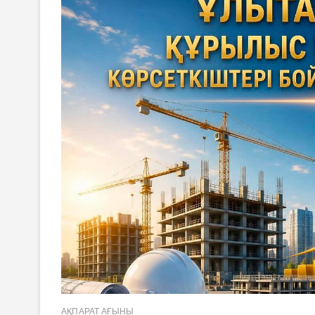
АҚПАРАТ АҒЫНЫ