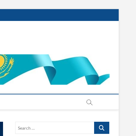
Search
…