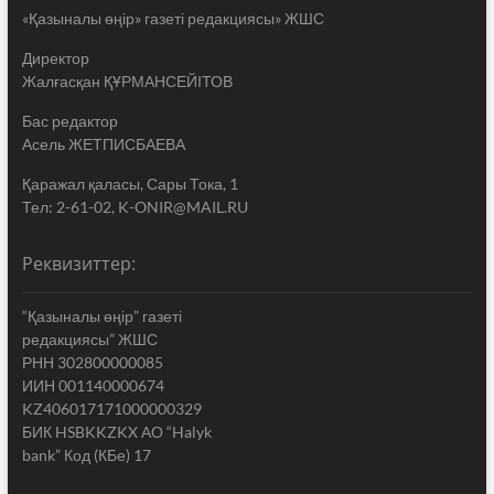
«Қазыналы өңір» газеті редакциясы» ЖШС
Директор
Жалғасқан ҚҰРМАНСЕЙІТОВ
Бас редактор
Асель ЖЕТПИСБАЕВА
Қаражал қаласы, Сары Тока, 1
Тел: 2-61-02, K-ONIR@MAIL.RU
Реквизиттер:
“Қазыналы өңір” газеті
редакциясы” ЖШС
РНН 302800000085
ИИН 001140000674
KZ406017171000000329
БИК HSBKKZKX АО “Halyk
bank” Код (КБе) 17