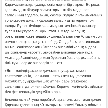
Қаражалымыздың халқы сегіз қырлы бір сырлы. Әсіресе,
қаламыздың біртуар азаматтарының бірі мәдениет
саласының ардагері, ақын, сазгер Әбдірәсіл Рақым ағамыз
туған жеріне арнап, «Қаражал вальсі» атты керемет ән
жазды. Бұл ән бүгінде қаламыздың гимніне айналып, әр
тұрғынның жүрегінен орын тапты. Мәдени-сауық
орталығының жезтаңдай әншілері Азамат пен Алмагүл сол
әнмен халықтың көңілін тербеді. Сондай-ақ, фестивальде
әні мен сәні жарасқан «Әжелер» ансамблі халық әндерін
шырқап, өнер көрсетті. Бір сөзбен айтқанда байқауда
жезтаңдай әншілер де, мың бұралған бишілер де, шабыты
биік күйшілер де өнерлерін паш етті.
«Ән — көңілдің ажары» демекші, кәусар сезім мен
тояттамас көңіл, шалқыған шаттық пен мұңға тұнған
махаббат, буырқанған шабыт пен сабырға көнбес
сағынышты да әннен табамыз. Керемет көңіл-күй сыйлаған
бұл фестивальдің деңгейі жоғары.
Биылғы жыл айтулы мерейтойларға толы жыл, оған дәлел
Қаражал қаласының 60 жылдық мерекесі, Ұлытау облысы