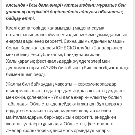
аясында «Ұлы дала өнері» атты мәдени мұрамыз бен
ұлттық өнерімізді дәріптейтін айтулы облыстық
байқау өтті.
Киелі сахна төрінде қаламыздың мәдени-сауық
орталығының және аймағымыздың мекеме ұжымдарының
өнерпаздары өнер көрсетті. Сахна шымылдығын алғашқы
болып Қаражал қаласы ЮНЕСКО клубы «Балалар өнер
мектебінің» Республикалық байқаулары және
Халықаралық фестивальдердің жүлдегерлері мен
дипломанттары «АЗИЯ» би тобының бишілері «Қызғалдақ»
биімен ашып берді.
Жалпы бұл байқаудың мақсаты — көркемөнерпаздар
шығармашылығын одан әрі дамыту, қазақтың ең үздік әні
мен күйін, қолөнерін – «Ұлы дала өнерін» ұлықтау болып
табылады. Облыстық деңгейде өтіп жатқан бұл шара әр
өңірде өз жалғасын тауып, мәдени ошақтар өз өнер
майталмандарын, бар жақсысын көрсетіп, өнердің ең
жоғарғы үлгілерін ұсынады. Облыстық фестивальге
әжелер, фольклорлық ансамбль орындаушылары,