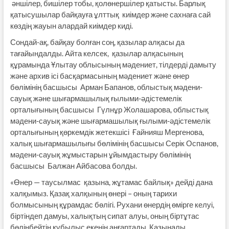
әншілер, бишілер тобы, қолөнершілер қатысты. Барлық
қатысушылар байқауға ұлттық киімдер және сахнаға сай
көздің жауын алардай киімдер киді.
Сондай-ақ, байқау болған соң, қазылар алқасы да
тағайындалды. Айта келсек, қазылар алқасының
құрамында Ұлытау облысының мәдениет, тілдерді дамыту
және архив ісі басқармасының мәдениет және өнер
бөлімінің басшысы Арман Бапанов, облыстық мәдени-
сауық және шығармашылық ғылыми-әдістемелік
орталығының басшысы Гүлнұр Жолашарова, облыстық
мәдени-сауық және шығармашылық ғылыми-әдістемелік
орталығының қөркемдік жетекшісі Ғайнияш Мергенова,
халық шығармашылығы бөлімінің басшысы Серік Оспанов,
мәдени-сауық жұмыстарын ұйымдастыру бөлімінің
басшысы Балжан Айбасова болды.
«Өнер — таусылмас қазына, жұтамас байлық» дейді дана
халқымыз. Қазақ халқының өнері – оның тарихи
болмысының құрамдас бөлігі. Рухани өнердің өмірге келуі,
біртіндеп дамуы, халықтың сипат алуы, оның біртұтас
бөлінбейтін құбылыс екенін аңғартады. Қазыналы