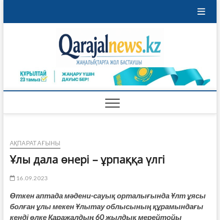
Skip
to
content
Qaraja
ҚАРАЖАЛ
ҚАЛАСЫНЫҢ
ЖАҢАЛЫҚТАРЫ
АҚПАРАТ АҒЫНЫ
Ұлы дала өнері – ұрпаққа үлгі
16.09.2023
Өткен аптада мәдени-сауық орталығында Ұлт ұясы
болған ұлы мекен Ұлытау облысының құрамындағы
кенді өлке Қаражалдың 60 жылдық мерейтойы