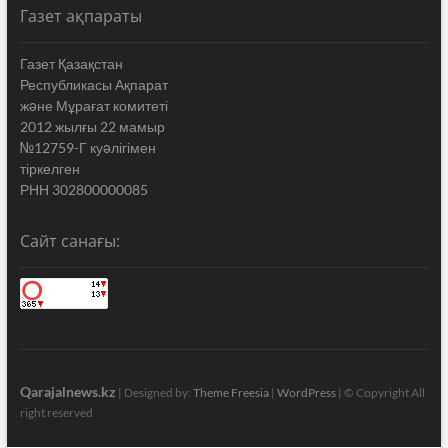
Газет ақпараты
Газет Қазақстан
Республикасы Ақпарат
жəне Мұрағат комитеті
2012 жылғы 22 мамыр
№12759-Г куəлігімен
тіркелген
РНН 302800000085
Сайт санағы:
Qarajalnews.kz
| Designed by:
Theme Freesia
|
WordPress
| © Copyright All
right reserved