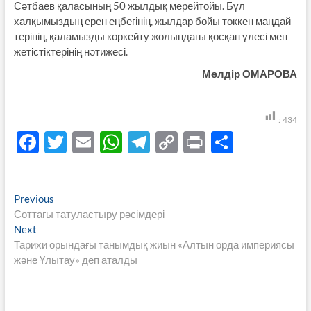
Сәтбаев қаласының 50 жылдық мерейтойы. Бұл
халқымыздың ерен еңбегінің, жылдар бойы төккен маңдай
терінің, қаламызды көркейту жолындағы қосқан үлесі мен
жетістіктерінің нәтижесі.
Мөлдір ОМАРОВА
:
434
F
T
E
W
T
C
P
S
ac
w
m
h
el
o
ri
h
e
itt
ail
at
e
p
nt
ar
Навигация
Previous
Previous
b
er
s
gr
y
e
post:
Соттағы татуластыру рәсімдері
по
o
A
a
Li
Next
Next
записям
post:
Тарихи орындағы танымдық жиын «Алтын орда империясы
o
p
m
n
және Ұлытау» деп аталды
k
p
k