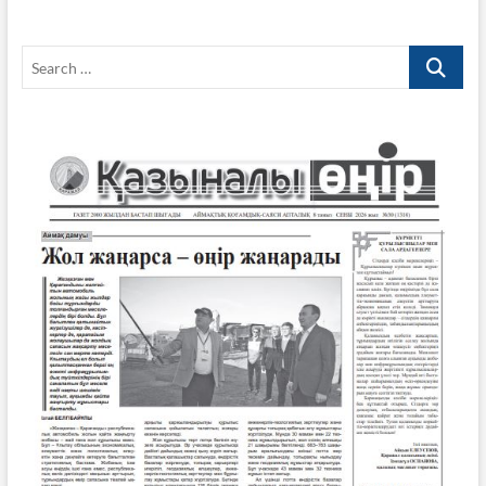
Search
…