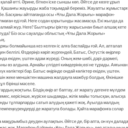
 қалай өтті. Әрине, біткен іске сыншы көп. Әйтсе де көзге ұрып
ы. Қашанғы жауырды жаба тоқымдай береміз. Жауапты жұмыстарғ
 бе. Басқаны айтпағанда осы «Ұлы Дала Жорығы» марафон-
болмаған еді ғой. Неге содан қорытынды жасамасқа. Екі жылда да
алмай жүр. Неге? Былтырғы іріктеу жарысынан биыл алшақ кете
олуда? Біз осы сауалды облыстық «Ұлы Дала Жорығы»
ық.
Қаржы болмайынша кез келген іс алға баспайды ғой. Ал, апталап
н белгілі. Өздеріңіз көріп жүргендей, Батыс, Оңтүстік өңірлер
нда екіден, үштен адам жүреді. Оның жем-шөбі, дәрі-дәрмегі,
ы өз алдына. Арнайы үлгідегі киімдерінің өзі не тұрады. Аяғынан
к көліктері бар. Батыс өңірінде ондай көліктер екіден, үштен.
шін жеке меншіктен машина жалдауға мәжбүр болдық. Өкінішке
ұл бірінші мәселе.
рдың жоқтығы. Біздің өңір ат баптау, ат жарату дегенге мүлдем
мес, керісінше, жүріске шыдамды, жілік майы толысқан, алысқа
сынды тұлпарларды сатып алудың қажеті жоқ. Ауылда малдың
н темпеңкүреңдерді де жаратуға болады. Қайта марафонға солар
а мақұрымбыз деуден аулақпын. Әйтсе де, бір апта, он күн далада
н жас жоқ. Марафон-бәйгенің «Ұлы Дала Жорығы» деп аталуының ө