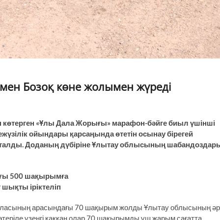
й мен Бозоқ көне жолымен жүреді
 көтерген «Ұлы Дала Жорығы» марафон-бәйге биыл үшінші
иежүзілік ойындары қарсаңында өтетін осынау бірегей
сталды. Доданың дүбіріне Ұлытау облысының шабандоздар
ғы 500 шақырымға
т шықты іріктеліп
қаласының арасындағы 70 шақырым жолды Ұлытау облысының әр
көтеріле үзеңгі қаққан олар 70 шақырымды үш жарым сағатта