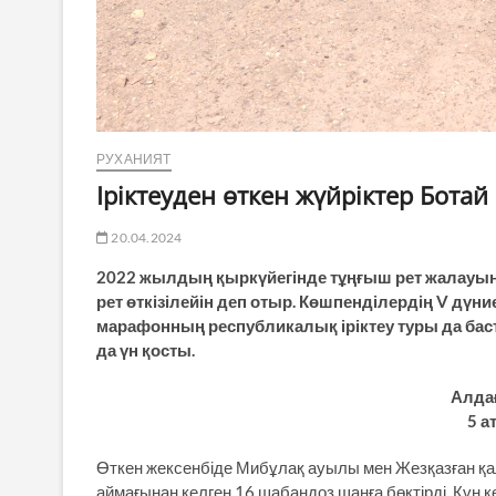
РУХАНИЯТ
Іріктеуден өткен жүйріктер Бота
20.04.2024
2022 жылдың қыркүйегінде тұңғыш рет жалауын
рет өткізілейін деп отыр. Көшпенділердің V дүн
марафонның республикалық іріктеу туры да ба
да үн қосты.
Алда
5 а
Өткен жексенбіде Мибұлақ ауылы мен Жезқазған 
аймағынан келген 16 шабандоз шаңға бөктірді. Күн 