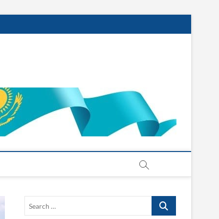
Search
…