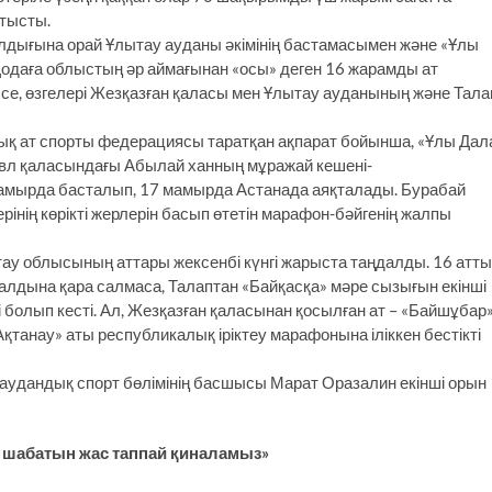
ртысты.
лдығына орай Ұлытау ауданы әкімінің бастамасымен және «Ұлы
даға облыстың әр аймағынан «осы» деген 16 жарамды ат
се, өзгелері Жезқазған қаласы мен Ұлытау ауданының және Тала
лық ат спорты федерациясы таратқан ақпарат бойынша, «Ұлы Дал
авл қаласындағы Абылай ханның мұражай кешені-
амырда басталып, 17 мамырда Астанада аяқталады. Бурабай
інің көрікті жерлерін басып өтетін марафон-бәйгенің жалпы
тау облысының аттары жексенбі күнгі жарыста таңдалды. 16 атт
алдына қара салмаса, Талаптан «Байқасқа» мәре сызығын екінші
і болып кесті. Ал, Жезқазған қаласынан қосылған ат – «Байшұбар
Ақтанау» аты республикалық іріктеу марафонына іліккен бестікті
 аудандық спорт бөлімінің басшысы Марат Оразалин екінші орын
, шабатын жас таппай қиналамыз»