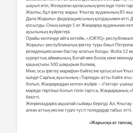
шауып өтіп, Жезқазған қаласының іргесінде тізгін та
Жалпы, бұл іріктеу жарыс Ұлытау ауданының 85 жы
Дала Жорығы» федерациясының қолдауымен өтті. До
қосылды. Оның ішінде 5 ат Жаңаарқа ауданынан кел
ауылының жүйріктері.
Орайы келгенде айта кетейік, «JORYQ» республика
Жорығы» республикалық іріктеу туры биыл Петроп
резиденциясынан бастау алатын болды. Жоба 12 м
курорттық аймағының, Ботай мен Бозоқ көне мекендер
қашықтығы 500 шақырым болмақ.
Міне, осы іріктеу марафон-бәйгесіне қатысатын Ұлы
ішінде Сарлық ауылының «Торпеда» атты бәйге аты 
болып, Жаңаарқадан келген жүйрік – «Гектор» үшінш
мәреде төртінші болып тізгін тартса, Жаңаарқаның «
бекітті.
Жеңімпаздарға ақшалай сыйақы берілді. Ал, Ұлытау
алған аттың иесіне түрлі-түсті теледидар табыс етті.
«Жарысқа ат тапсақ