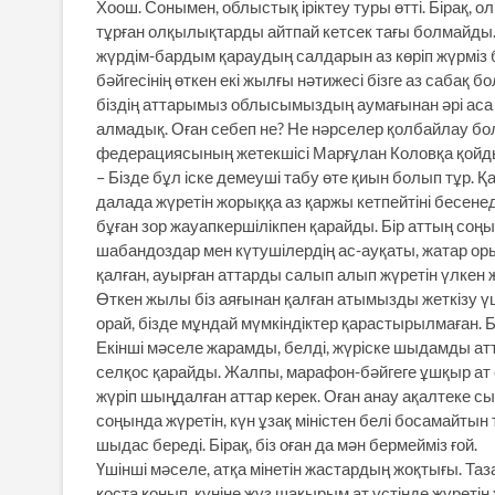
Хоош. Сонымен, облыстық іріктеу туры өтті. Бірақ, ол
тұрған олқылықтарды айтпай кетсек тағы болмайд
жүрдім-бардым қараудың салдарын аз көріп жүрміз
бәйгесінің өткен екі жылғы нәтижесі бізге аз сабақ 
біздің аттарымыз облысымыздың аумағынан әрі аса 
алмадық. Оған себеп не? Не нәрселер қолбайлау б
федерациясының жетекшісі Марғұлан Коловқа қойд
– Бізде бұл іске демеуші табу өте қиын болып тұр. 
далада жүретін жорыққа аз қаржы кетпейтіні бесенеде
бұған зор жауапкершілікпен қарайды. Бір аттың соңы
шабандоздар мен күтушілердің ас-ауқаты, жатар орын
қалған, ауырған аттарды салып алып жүретін үлкен жү
Өткен жылы біз аяғынан қалған атымызды жеткізу ү
орай, бізде мұндай мүмкіндіктер қарастырылмаған. Б
Екінші мәселе жарамды, белді, жүріске шыдамды атта
селқос қарайды. Жалпы, марафон-бәйгеге ұшқыр ат е
жүріп шыңдалған аттар керек. Оған анау ақалтеке 
соңында жүретін, күн ұзақ міністен белі босамайты
шыдас береді. Бірақ, біз оған да мән бермейміз ғой.
Үшінші мәселе, атқа мінетін жастардың жоқтығы. Таз
қоста қонып, күніне жүз шақырым ат үстінде жүреті