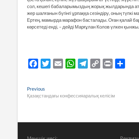
сол, кешегі бабаларымыздың жорық жылдарында атт
жер шалғанын бүгінгі ұрпаққа сезіндіру, оның түпкі 
Ертең, мамырда марафон басталады. Оған қалай бар
көрсетеді енді, – дейді Марғұлан Колов үлкен қынж
F
T
E
W
T
C
P
S
ac
w
m
h
el
o
ri
h
e
itt
ail
at
e
p
nt
ar
Навигация
Previous
Previous
b
er
s
gr
y
e
post:
Қазақстандағы конфессияаралық келісім
по
o
A
a
Li
записям
o
p
m
n
k
p
k
Меншік иесі:
Реквизи