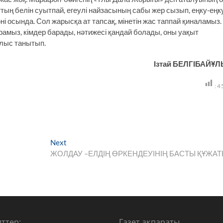
ың белін суытпай, егеулі найзасының сабы жер сызып, еңку-еңк
мәні осында. Сол жарысқа ат тапсақ, мінетін жас таппай қиналамыз.
амыз, кімдер барады, нәтижесі қандай болады, оны уақыт
ылыс танытып.
Ізтай БЕЛГІБАЙҰ
:
4
Next
Next
post:
ЖОЛДАУ –ЕЛДІҢ ӨРКЕНДЕУІНІҢ БАСТЫ ҚҰЖА
ттер:
Газет ақпараты