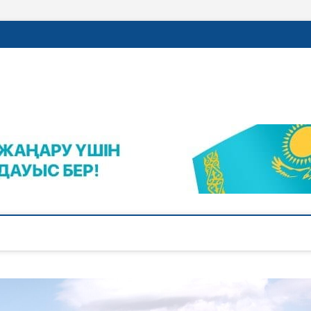
rajalnews.kz
Л ҚАЛАСЫНЫҢ ЖАҢАЛЫҚТАРЫ