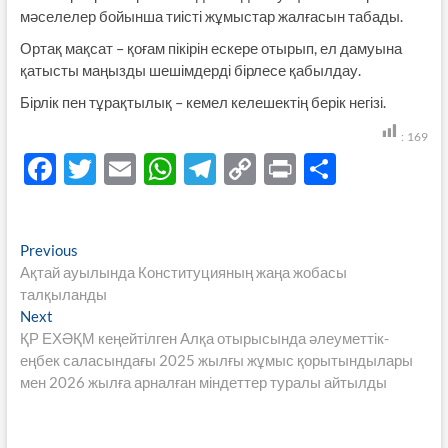
мәселелер бойынша тиісті жұмыстар жалғасын табады.
Ортақ мақсат – қоғам пікірін ескере отырып, ел дамуына
қатысты маңызды шешімдерді бірлесе қабылдау.
Бірлік пен тұрақтылық – кемел келешектің берік негізі.
:
169
F
T
E
W
T
C
P
S
ac
w
m
h
el
o
ri
h
e
itt
ail
at
e
p
nt
ar
Навигация
Previous
Previous
b
er
s
gr
y
e
post:
Ақтай ауылында Конституцияның жаңа жобасы
по
o
A
a
Li
талқыланды
записям
Next
Next
o
p
m
n
post:
ҚР ЕХӘҚМ кеңейтілген Алқа отырысында әлеуметтік-
k
p
k
еңбек саласындағы 2025 жылғы жұмыс қорытындылары
мен 2026 жылға арналған міндеттер туралы айтылды