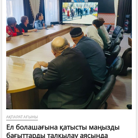
АҚПАРАТ АҒЫНЫ
Ел болашағына қатысты маңызды
бағыттарды талқылау аясында