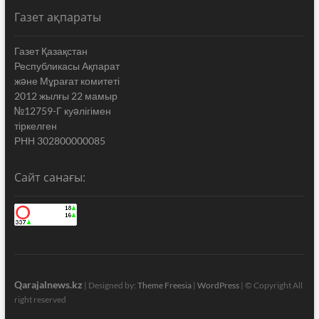
Газет ақпараты
Газет Қазақстан
Республикасы Ақпарат
жəне Мұрағат комитеті
2012 жылғы 22 мамыр
№12759-Г куəлігімен
тіркелген
РНН 302800000085
Сайт санағы:
Qarajalnews.kz
| Designed by:
Theme Freesia
|
WordPress
| © Copyright All
right reserved