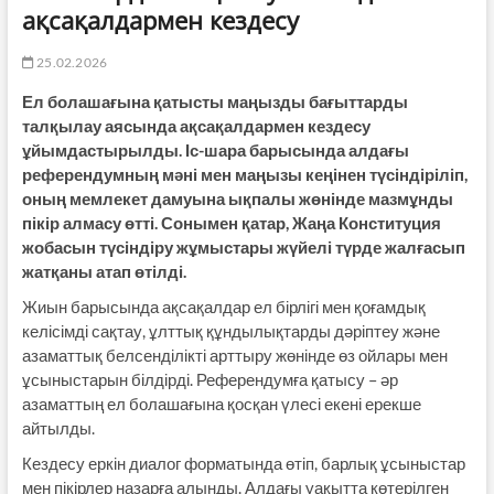
ақсақалдармен кездесу
25.02.2026
Ел болашағына қатысты маңызды бағыттарды
талқылау аясында ақсақалдармен кездесу
ұйымдастырылды. Іс-шара барысында алдағы
референдумның мәні мен маңызы кеңінен түсіндіріліп,
оның мемлекет дамуына ықпалы жөнінде мазмұнды
пікір алмасу өтті. Сонымен қатар, Жаңа Конституция
жобасын түсіндіру жұмыстары жүйелі түрде жалғасып
жатқаны атап өтілді.
Жиын барысында ақсақалдар ел бірлігі мен қоғамдық
келісімді сақтау, ұлттық құндылықтарды дәріптеу және
азаматтық белсенділікті арттыру жөнінде өз ойлары мен
ұсыныстарын білдірді. Референдумға қатысу – әр
азаматтың ел болашағына қосқан үлесі екені ерекше
айтылды.
Кездесу еркін диалог форматында өтіп, барлық ұсыныстар
мен пікірлер назарға алынды. Алдағы уақытта көтерілген