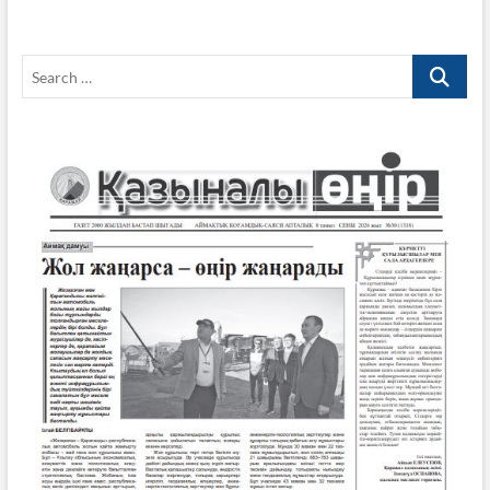
Search
…