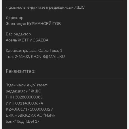
«Қазыналы өңір» газеті редакциясы» ЖШС
Директор
Жалғасқан ҚҰРМАНСЕЙІТОВ
Бас редактор
Асель ЖЕТПИСБАЕВА
Қаражал қаласы, Сары Тока, 1
Тел: 2-61-02, K-ONIR@MAIL.RU
Реквизиттер:
“Қазыналы өңір” газеті
редакциясы” ЖШС
РНН 302800000085
ИИН 001140000674
KZ406017171000000329
БИК HSBKKZKX АО “Halyk
bank” Код (КБе) 17