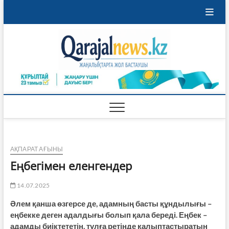
Skip
to
content
Qaraja
ҚАРАЖАЛ
ҚАЛАСЫНЫҢ
ЖАҢАЛЫҚТАРЫ
АҚПАРАТ АҒЫНЫ
Еңбегімен еленгендер
14.07.2025
Әлем қанша өзгерсе де, адамның басты құндылығы –
еңбекке деген адалдығы болып қала береді. Еңбек –
адамды биіктететін, тұлға ретінде қалыптастыратын