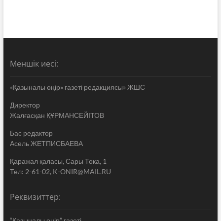
Меншік иесі:
«Қазыналы өңір» газеті редакциясы» ЖШС
Директор
Жалғасқан ҚҰРМАНСЕЙІТОВ
Бас редактор
Асель ЖЕТПИСБАЕВА
Қаражал қаласы, Сары Тока, 1
Тел: 2-61-02, K-ONIR@MAIL.RU
Реквизиттер:
“Қазыналы өңір” газеті