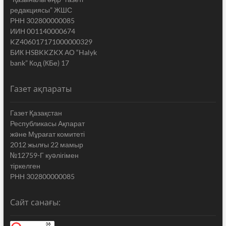
редакциясы” ЖШС
РНН 302800000085
ИИН 001140000674
KZ406017171000000329
БИК HSBKKZKX АО “Halyk
bank” Код (КБе) 17
Газет ақпараты
Газет Қазақстан
Республикасы Ақпарат
жəне Мұрағат комитеті
2012 жылғы 22 мамыр
№12759-Г куəлігімен
тіркелген
РНН 302800000085
Сайт санағы: