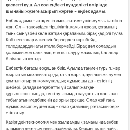
қасиетті күш. Ал сол еңбекті күнделікті өмірінде
шынайы жүзеге асырып жүрген – еңбек адамы.
Еңбек адамы – атақ үшін емес, нәтиже үшін жұмыс істейтін
жан. Ол — таңсәріден тіршіліктің қамын жасап, қоғамның
тынысын үзбей келе жатқан қарапайым, бірақ қадірлі тұлға.
Көбінесе олар үлкен мінберлерден көрінбейді,
теледидардан аты атала бермейді. Бірақ дәл солардың
қолымен жол салынып, егін өсіп, ауру жазылып, балалар
білім алып жатыр.
Еңбектің бағасы әрқашан биік. Ауылда таңмен тұрып, жер
жыртатын механизатор да, отын жарып, ауылын жылумен
қамтып отырған коммуналдық жұмысшы да – өз ісінің
шебері. Қалада көпқабатты үй салып жатқан
құрылысшының да, түнгі ауысымда науқастың жанынан
табылатын медбикенің де орны ерекше. Олар жай ғана
жұмыс жасап жүрген жоқ – олар қоғамның іргетасын берік
етіп отыр.
Қазіргідей технология мен жылдамдық заманында еңбек
адамына деген сұраныс азаймайды. Керісінше, шынайы,