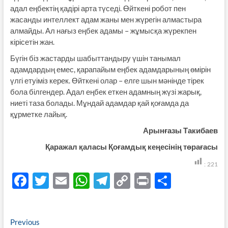
адал еңбектің қадірі арта түседі. Өйткені робот пен
жасанды интеллект адам жаны мен жүрегін алмастыра
алмайды. Ал нағыз еңбек адамы – жұмысқа жүрекпен
кірісетін жан.
Бүгін біз жастарды шабыттандыру үшін танымал
адамдардың емес, қарапайым еңбек адамдарының өмірін
үлгі етуіміз керек. Өйткені олар – елге шын мәнінде тірек
бола білгендер. Адал еңбек еткен адамның жүзі жарық,
ниеті таза болады. Мұндай адамдар қай қоғамда да
құрметке лайық.
Арынғазы Такибаев
Қаражал қаласы Қоғамдық кеңесінің төрағасы
:
221
F
T
E
W
T
C
P
S
ac
w
m
h
el
o
ri
h
e
itt
ail
at
e
p
nt
ar
Навигация
Previous
Previous