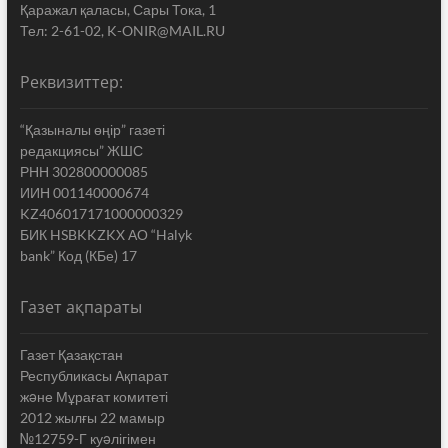
Қаражал қаласы, Сары Тока, 1
Тел: 2-61-02, K-ONIR@MAIL.RU
Реквизиттер:
“Қазыналы өңір” газеті
редакциясы” ЖШС
РНН 302800000085
ИИН 001140000674
KZ406017171000000329
БИК HSBKKZKX АО “Halyk
bank” Код (КБе) 17
Газет ақпараты
Газет Қазақстан
Республикасы Ақпарат
жəне Мұрағат комитеті
2012 жылғы 22 мамыр
№12759-Г куəлігімен