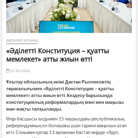
АҚПАРАТ АҒЫНЫ
«Әділетті Конституция – қуатты
мемлекет» атты жиын өтті
27.02.2026
Ұлытау облысының әкімі Дастан Рыспековтің
төрағалығымен «Әділетті Конституция – қуатты
мемлекет» атты жиын өтті. Кездесу барысында
конституциялық реформалардың мәні мен маңызы
жан-жақты талқыланды.
Өңір басшысы алдымен 15 наурыздағы республикалық
референдумның ел болашағы үшін тарихи маңызын атап
өтті. Сонымен қатар 13 ақпаннан бастап өңірде «Әділ,