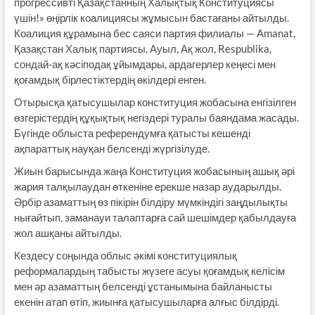
прогрессивті Қазақстанның Халықтық Конституциясы
үшін!» өңірлік коалициясы жұмысын бастағаны айтылды.
Коалиция құрамына бес саяси партия филиалы — Amanat,
Қазақстан Халық партиясы, Ауыл, Ақ жол, Respublika,
сондай-ақ кәсіподақ ұйымдары, ардагерлер кеңесі мен
қоғамдық бірлестіктердің өкілдері енген.
Отырысқа қатысушылар конституция жобасына енгізілген
өзгерістердің құқықтық негіздері туралы баяндама жасады.
Бүгінде облыста референдумға қатысты кешенді
ақпараттық науқан белсенді жүргізілуде.
Жиын барысында жаңа Конституция жобасының ашық әрі
жария талқылаудан өткеніне ерекше назар аударылды.
Әрбір азаматтың өз пікірін білдіру мүмкіндігі заңдылықты
нығайтып, заманауи талаптарға сай шешімдер қабылдауға
жол ашқаны айтылды.
Кездесу соңында облыс әкімі конституциялық
реформалардың табысты жүзеге асуы қоғамдық келісім
мен әр азаматтың белсенді ұстанымына байланысты
екенін атап өтіп, жиынға қатысушыларға алғыс білдірді.