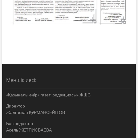
Меншік иесі:
«Қазыналы өңір» газеті редакциясы» ЖШС
Директор
Жалғасқан ҚҰРМАНСЕЙІТОВ
Бас редактор
Асель ЖЕТПИСБАЕВА