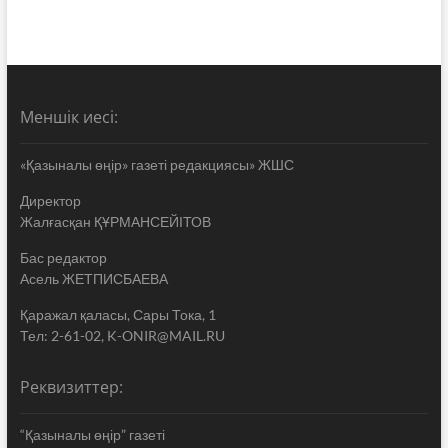
Меншік иесі:
«Қазыналы өңір» газеті редакциясы» ЖШС
Директор
Жалғасқан ҚҰРМАНСЕЙІТОВ
Бас редактор
Асель ЖЕТПИСБАЕВА
Қаражал қаласы, Сары Тока, 1
Тел: 2-61-02, K-ONIR@MAIL.RU
Реквизиттер:
“Қазыналы өңір” газеті