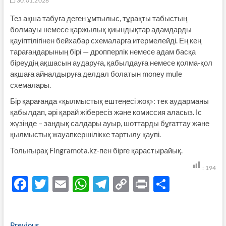
30.01.2026
Тез ақша табуға деген ұмтылыс, тұрақты табыстың
болмауы немесе қаржылық қиындықтар адамдарды
қауіптілігінен бейхабар схемаларға итермелейді. Ең кең
тарағандарының бірі — дропперлік немесе адам басқа
біреудің ақшасын аударуға, қабылдауға немесе қолма-қол
ақшаға айналдыруға делдал болатын money mule
схемалары.
Бір қарағанда «қылмыстық ештеңесі жоқ»: тек аударманы
қабылдап, әрі қарай жібересіз және комиссия аласыз. Іс
жүзінде – заңдық салдары ауыр, шоттарды бұғаттау және
қылмыстық жауапкершілікке тартылу қаупі.
Толығырақ Fingramota.kz-пен бірге қарастырайық.
:
194
F
T
E
W
T
C
P
S
ac
w
m
h
el
o
ri
h
e
itt
ail
at
e
p
nt
ar
Previous
Previous