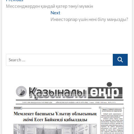
Навигация
b
er
s
gr
y
e
post:
Мессенджерден қандай қатер төнуі мүмкін
по
o
A
a
Li
Next
Next
записям
post:
Инвесторлар үшін нені білу маңызды?
o
p
m
n
k
p
k
Search
…