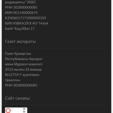
редакциясы” ЖШС
РНН 302800000085
ИИН 001140000674
KZ406017171000000329
БИК HSBKKZKX АО “Halyk
bank” Код (КБе) 17
Газет ақпараты
Газет Қазақстан
Республикасы Ақпарат
жəне Мұрағат комитеті
2012 жылғы 22 мамыр
№12759-Г куəлігімен
тіркелген
РНН 302800000085
Сайт санағы: