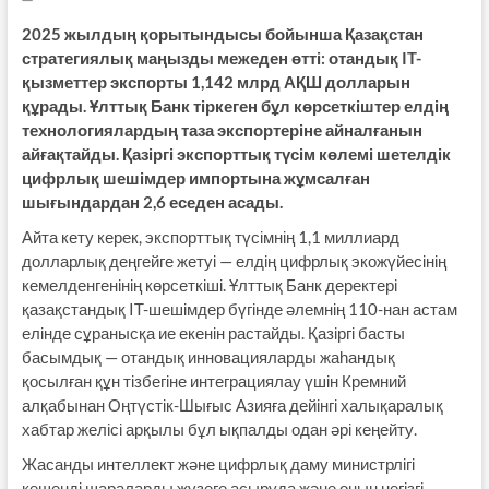
2025 жылдың қорытындысы бойынша Қазақстан
стратегиялық маңызды межеден өтті: отандық IT-
қызметтер экспорты 1,142 млрд АҚШ долларын
құрады. Ұлттық Банк тіркеген бұл көрсеткіштер елдің
технологиялардың таза экспортеріне айналғанын
айғақтайды. Қазіргі экспорттық түсім көлемі шетелдік
цифрлық шешімдер импортына жұмсалған
шығындардан 2,6 еседен асады.
Айта кету керек, экспорттық түсімнің 1,1 миллиард
долларлық деңгейге жетуі — елдің цифрлық экожүйесінің
кемелденгенінің көрсеткіші. Ұлттық Банк деректері
қазақстандық IT-шешімдер бүгінде әлемнің 110-нан астам
елінде сұранысқа ие екенін растайды. Қазіргі басты
басымдық — отандық инновацияларды жаһандық
қосылған құн тізбегіне интеграциялау үшін Кремний
алқабынан Оңтүстік-Шығыс Азияға дейінгі халықаралық
хабтар желісі арқылы бұл ықпалды одан әрі кеңейту.
Жасанды интеллект және цифрлық даму министрлігі
кешенді шараларды жүзеге асыруда және оның негізгі