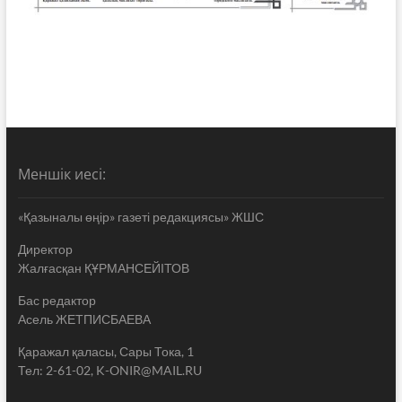
Меншік иесі:
«Қазыналы өңір» газеті редакциясы» ЖШС
Директор
Жалғасқан ҚҰРМАНСЕЙІТОВ
Бас редактор
Асель ЖЕТПИСБАЕВА
Қаражал қаласы, Сары Тока, 1
Тел: 2-61-02, K-ONIR@MAIL.RU