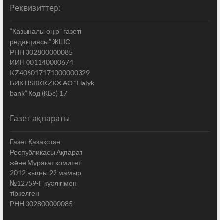
Реквизиттер:
“Қазыналы өңір” газеті
редакциясы” ЖШС
РНН 302800000085
ИИН 001140000674
KZ406017171000000329
БИК HSBKKZKX АО “Halyk
bank” Код (КБе) 17
Газет ақпараты
Газет Қазақстан
Республикасы Ақпарат
жəне Мұрағат комитеті
2012 жылғы 22 мамыр
№12759-Г куəлігімен
тіркелген
РНН 302800000085