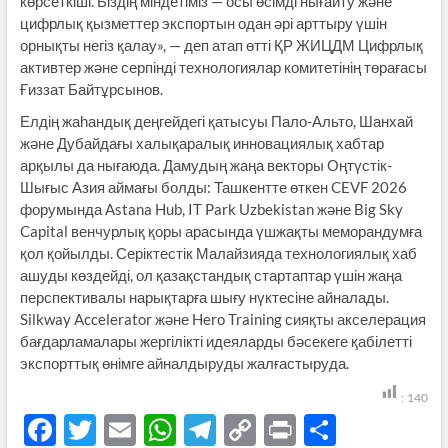
көрсеткіші. Біздің міндетіміз — осы өсімді нығайту және
цифрлық қызметтер экспортын одан әрі арттыру үшін
орнықты негіз қалау», — деп атап өтті ҚР ЖИЦДМ Цифрлық
активтер және серпінді технологиялар комитетінің төрағасы
Ғиззат Байтұрсынов.
Елдің жаһандық деңгейдегі қатысуы Пало-Альто, Шанхай
және Дубайдағы халықаралық инновациялық хабтар
арқылы да нығаюда. Дамудың жаңа векторы Оңтүстік-
Шығыс Азия аймағы болды: Ташкентте өткен CEVF 2026
форумында Astana Hub, IT Park Uzbekistan және Big Sky
Capital венчурлық қоры арасында үшжақты меморандумға
қол қойылды. Серіктестік Малайзияда технологиялық хаб
ашуды көздейді, ол қазақстандық стартаптар үшін жаңа
перспективалы нарықтарға шығу нүктесіне айналады.
Silkway Accelerator және Hero Training сияқты акселерация
бағдарламалары жергілікті идеяларды бәсекеге қабілетті
экспорттық өнімге айналдыруды жалғастыруда.
:
140
F
T
E
W
T
C
P
S