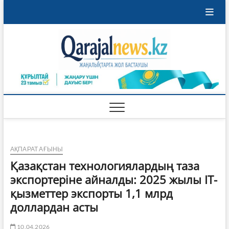
Skip
to
content
Qaraja
ҚАРАЖАЛ
ҚАЛАСЫНЫҢ
ЖАҢАЛЫҚТАРЫ
АҚПАРАТ АҒЫНЫ
Қазақстан технологиялардың таза
экспортеріне айналды: 2025 жылы IT-
қызметтер экспорты 1,1 млрд
доллардан асты
10.04.2026