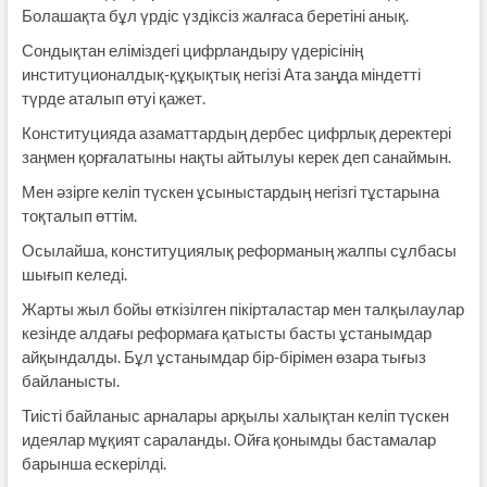
Болашақта бұл үрдіс үздіксіз жалғаса беретіні анық.
Сондықтан еліміздегі цифрландыру үдерісінің
институционалдық-құқықтық негізі Ата заңда міндетті
түрде аталып өтуі қажет.
Конституцияда азаматтардың дербес цифрлық деректері
заңмен қорғалатыны нақты айтылуы керек деп санаймын.
Мен әзірге келіп түскен ұсыныстардың негізгі тұстарына
тоқталып өттім.
Осылайша, конституциялық реформаның жалпы сұлбасы
шығып келеді.
Жарты жыл бойы өткізілген пікірталастар мен талқылаулар
кезінде алдағы реформаға қатысты басты ұстанымдар
айқындалды. Бұл ұстанымдар бір-бірімен өзара тығыз
байланысты.
Тиісті байланыс арналары арқылы халықтан келіп түскен
идеялар мұқият сараланды. Ойға қонымды бастамалар
барынша ескерілді.