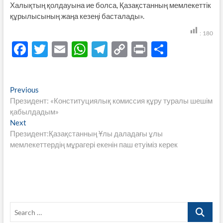
Халықтың қолдауына ие болса, Қазақстанның мемлекеттік
құрылысының жаңа кезеңі басталады».
:
180
F
T
E
W
T
C
P
S
ac
w
m
h
el
o
ri
h
e
itt
ail
at
e
p
nt
ar
Навигация
Previous
Previous
b
er
s
gr
y
e
post:
Президент: «Конституциялық комиссия құру туралы шешім
по
o
A
a
Li
қабылдадым»
записям
Next
Next
o
p
m
n
post:
Президент:Қазақстанның Ұлы даладағы ұлы
k
p
k
мемлекеттердің мұрагері екенін паш етуіміз керек
Search
…