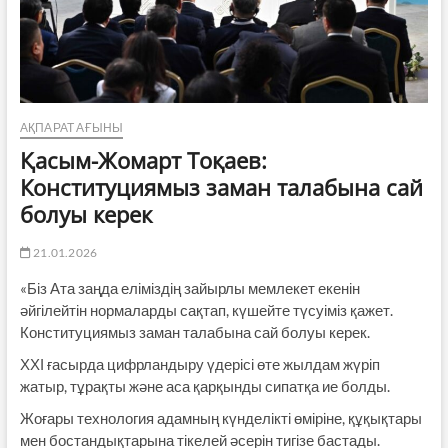
АҚПАРАТ АҒЫНЫ
Қасым-Жомарт Тоқаев:
Конституциямыз заман талабына сай
болуы керек
21.01.2026
️«Біз Ата заңда еліміздің зайырлы мемлекет екенін
әйгілейтін нормаларды сақтап, күшейте түсуіміз қажет.
Конституциямыз заман талабына сай болуы керек.
ХХІ ғасырда цифрландыру үдерісі өте жылдам жүріп
жатыр, тұрақты және аса қарқынды сипатқа ие болды.
Жоғары технология адамның күнделікті өміріне, құқықтары
мен бостандықтарына тікелей әсерін тигізе бастады.