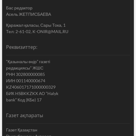
Бас редактор
Асель ЖЕТПИСБАЕВА
Қаражал қаласы, Сары Тока, 1
Тел: 2-61-02, K-ONIR@MAIL.RU
Реквизиттер:
“Қазыналы өңір” газеті
редакциясы” ЖШС
РНН 302800000085
ИИН 001140000674
KZ406017171000000329
БИК HSBKKZKX АО “Halyk
bank” Код (КБе) 17
Газет ақпараты
Газет Қазақстан