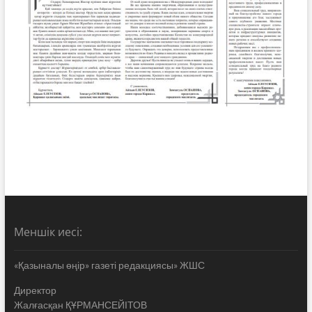
Меншік иесі:
«Қазыналы өңір» газеті редакциясы» ЖШС
Директор
Жалғасқан ҚҰРМАНСЕЙІТОВ