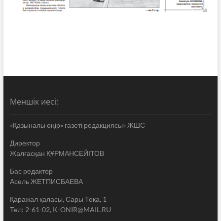
Меншік иесі:
«Қазыналы өңір» газеті редакциясы» ЖШС
Директор
Жалғасқан ҚҰРМАНСЕЙІТОВ
Бас редактор
Асель ЖЕТПИСБАЕВА
Қаражал қаласы, Сары Тока, 1
Тел: 2-61-02, K-ONIR@MAIL.RU