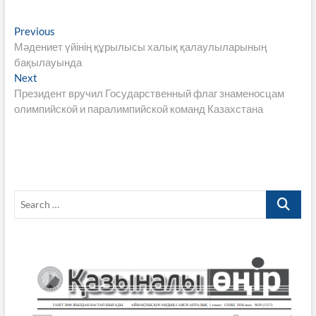
e
itt
ail
at
e
p
nt
ar
Навигация
Previous
Previous
b
er
s
gr
y
e
post:
Мәдениет үйінің құрылысы халық қалаулыларының
по
o
A
a
Li
бақылауында
записям
Next
Next
o
p
m
n
post:
Президент вручил Государственный флаг знаменосцам
k
p
k
олимпийской и паралимпийской команд Казахстана
Search
…