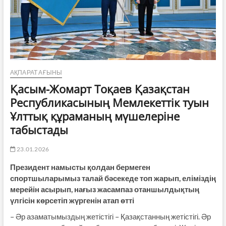
АҚПАРАТ АҒЫНЫ
Қасым-Жомарт Тоқаев Қазақстан
Республикасының Мемлекеттік туын
Ұлттық құраманың мүшелеріне
табыстады
23.01.2026
Президент намысты қолдан бермеген
спортшыларымыз талай бәсекеде топ жарып, еліміздің
мерейін асырып, нағыз жасампаз отаншылдықтың
үлгісін көрсетіп жүргенін атап өтті
– Әр азаматымыздың жетістігі – Қазақстанның жетістігі. Әр