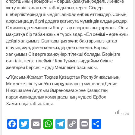
спортшының абыройы – барша қазақтың беделі. Жеңіске
жету үшін талап пен табандылық керек. Сіздер
шеберліктеріңізді шыңдап, аянбай еңбек еттіңіздер. Соның
арқасында дүбірлі додаға қатысуға мүмкіндік алдыңыздар.
Олимпиада чемпионы болу – әр спортшының арманы. Осы
мақсатқа бір табан жақын тұрсыздар. «Ел сенімі – ерге жүк»
дейді халқымыз. Баптарыңыз және бақтарыңыз қатар
шауып, жүлдемен келесіздер деп сенемін. Барша
халқымыз Сіздерге жанкүйер, тілекші болады. Бәріңізге
сәттілік, жеңіс тілеймін! Көк Туымыз әрдайым биікте
желбірей берсін! – деді Мемлекет басшысы.
Қасым-Жомарт Тоқаев Қазақстан Республикасының
Мемлекеттік туын Ұлттық құраманың мүшелері Денис
Никиша мен Аяулым Әмреноваға және Қазақстан
паралимпиадалық командасының мүшесі Ербол
Хамитовқа табыстады.
:
174
F
T
E
W
T
C
P
S
ac
w
m
h
el
o
ri
h