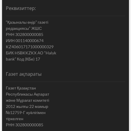
Реквизиттер:
“Қазыналы өңір” газеті
редакциясы” ЖШС
РНН 302800000085
ИИН 001140000674
KZ406017171000000329
БИК HSBKKZKX АО “Halyk
bank” Код (КБе) 17
Газет ақпараты
Газет Қазақстан
Республикасы Ақпарат
жəне Мұрағат комитеті
2012 жылғы 22 мамыр
№12759-Г куəлігімен
тіркелген
РНН 302800000085