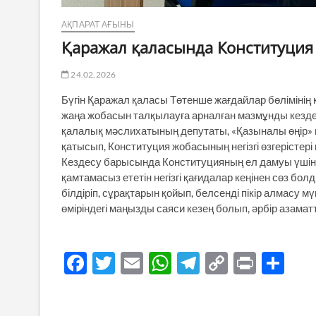
АҚПАРАТ АҒЫНЫ
Қаражал қаласында Конституция
24.02.2026
Бүгін Қаражал қаласы Төтенше жағдайлар бөліміні
жаңа жобасын талқылауға арналған мазмұнды кездес
қалалық мәслихатының депутаты, «Қазыналы өңір» 
қатысып, Конституция жобасының негізгі өзгерістер
Кездесу барысында Конституцияның ел дамуы үшін
қамтамасыз ететін негізгі қағидалар кеңінен сөз бо
білдіріп, сұрақтарын қойып, белсенді пікір алмасу 
өміріндегі маңызды саяси кезең болып, әрбір азаматт
F
T
E
W
T
C
P
S
ac
w
m
h
el
o
ri
h
e
itt
ail
at
e
p
nt
ar