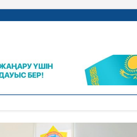
rajalnews.kz
Л ҚАЛАСЫНЫҢ ЖАҢАЛЫҚТАРЫ