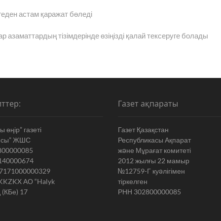
еден астам қаражат бөледі
ар азаматтардың тізімдерінде өзіңізді қалай тексеруге бола
ттер:
Газет ақпараты
 өңір” газеті
Газет Қазақстан
ясы” ЖШС
Республикасы Ақпарат
800000085
жəне Мұрағат комитеті
140000674
2012 жылғы 22 мамыр
7171000000329
№12759-Г куəлігімен
KKZKX АО “Halyk
тіркелген
 (КБе) 17
РНН 302800000085