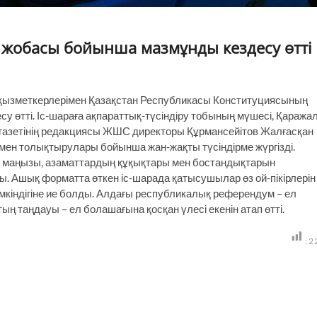
 жобасы бойынша мазмұнды кездесу өтті
ң қызметкерлерімен Қазақстан Республикасы Конституциясының
у өтті. Іс-шараға ақпараттық-түсіндіру тобының мүшесі, Қаража
газетінің редакциясы ЖШС директоры Құрмансейітов Жалғасқан
і мен толықтырулары бойынша жан-жақты түсіндірме жүргізді.
 маңызы, азаматтардың құқықтары мен бостандықтарын
лды. Ашық форматта өткен іс-шарада қатысушылар өз ой-пікірлерін
мүмкіндігіне ие болды. Алдағы республикалық референдум – ел
ың таңдауы – ел болашағына қосқан үлесі екенін атап өтті.
:
2