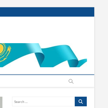
Search
…