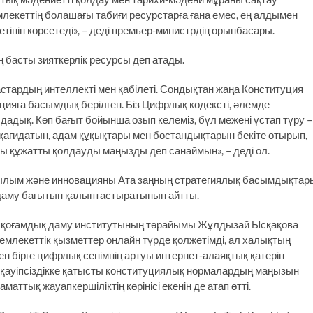
емлекеттің болашағы табиғи ресурстарға ғана емес, ең алдымен
нетінін көрсетеді», – деді премьер-министрдің орынбасары.
 басты зияткерлік ресурсы деп атады.
астардың интеллекті мен қабілеті. Сондықтан жаңа Конституция
цияға басымдық берілген. Біз Цифрлық кодексті, әлемде
дық. Көп бағыт бойынша озып келеміз, бұл межені ұстап тұру –
 қағидатын, адам құқықтары мен бостандықтарын бекіте отырып,
сы құжатты қолдауды маңызды деп санаймын», – деді ол.
 ғылым және инновацияны Ата заңның стратегиялық басымдықтар
і даму бағытын қалыптастыратынын айтты.
 қоғамдық даму институтының төрайымы Жұлдызай Ысқақова
емлекеттік қызметтер онлайн түрде қолжетімді, ал халықтың
ірге цифрлық сенімнің артуы интернет-алаяқтық қатерін
қ қауіпсіздікке қатысты конституциялық нормалардың маңызын
ттық жауапкершіліктің көрінісі екенін де атап өтті.