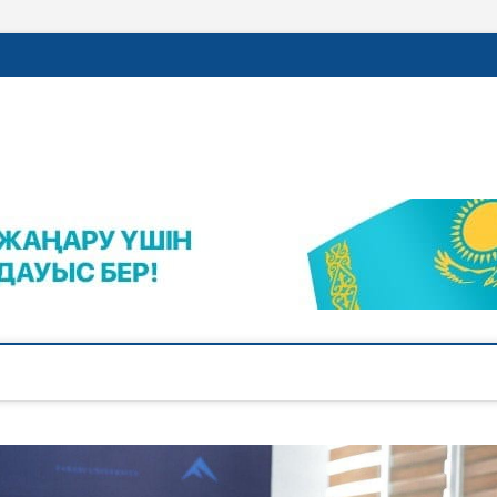
rajalnews.kz
Л ҚАЛАСЫНЫҢ ЖАҢАЛЫҚТАРЫ