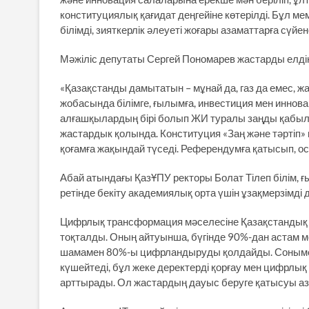
конституциялық қағидат деңгейіне көтерілді. Бұл м
білімді, зияткерлік әлеуеті жоғары азаматтарға сүйе
Мәжіліс депутаты Сергей Пономарев жастарды елдің
«Қазақстанды дамытатын – мұнай да, газ да емес, ж
жобасында білімге, ғылымға, инвестиция мен иннова
алғашқылардың бірі болып ЖИ туралы заңды қабылда
жастардык қолында. Конституция «Заң және тәртіп»
қоғамға жақындай түседі. Референдумға қатысып, о
Абай атындағы ҚазҰПУ ректоры Болат Тілеп білім,
ретінде бекіту академиялық орта үшін ұзақмерзімд
Цифрлық трансформация мәселесіне Қазақстандық
тоқталды. Оның айтуынша, бүгінде 90%-дан астам м
шамамен 80%-ы цифрландыруды қолдайды. Сонымен б
күшейтеді, бұл жеке деректерді қорғау мен цифрлы
арттырады. Ол жастардың дауыс беруге қатысуы азама