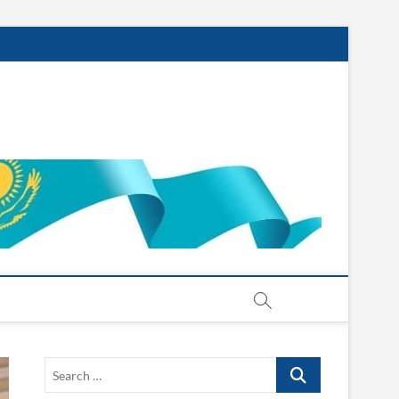
Search
…