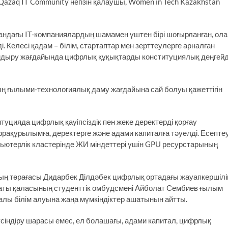
Qazaq IT Community негізін қалаушы, Women in Tech Kazakhstan
андағы IT-компаниялардың шамамен үштен бірі шоғырланған, ола
. Келесі қадам – білім, стартаптар мен зерттеулерге арналған
ндыру жағдайында цифрлық құқықтарды конституциялық деңгей
ң ғылыми-технологиялық даму жағдайына сай болуы қажеттігін
итуцияда цифрлық қауіпсіздік пен жеке деректерді қорғау
ақұрылымға, деректерге және адами капиталға тәуелді. Есепте
пьютерлік кластерінде ЖИ міндеттері үшін GPU ресурстарының
ың төрағасы Дидарбек Ділдәбек цифрлық ортадағы жауапкершілі
маты қаласының студенттік омбудсмені Айболат Сембиев ғылым
ы білім алуына жаңа мүмкіндіктер ашатынын айтты.
сіндіру шарасы емес, ел болашағы, адами капитал, цифрлық