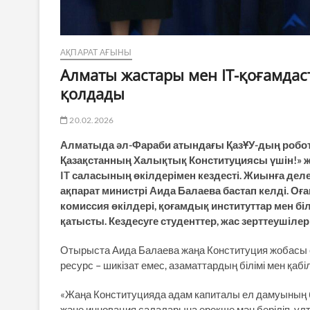
АҚПАРАТ АҒЫНЫ
Алматы жастары мен IT-қоғамда
қолдады
20.02.2026
Алматыда әл-Фараби атындағы ҚазҰУ-дың робот
Қазақстанның Халықтық Конституциясы үшін!» 
IT саласының өкілдерімен кездесті. Жиынға де
ақпарат министрі Аида Балаева бастап келді. О
комиссия өкілдері, қоғамдық институттар мен 
қатысты. Кездесуге студенттер, жас зерттеуші
Отырыста Аида Балаева жаңа Конституция жобасы ел 
ресурс – шикізат емес, азаматтардың білімі мен қабіле
«Жаңа Конституцияда адам капиталы ел дамуының б
және инновация салаларына ерекше мән беріліп, ұл