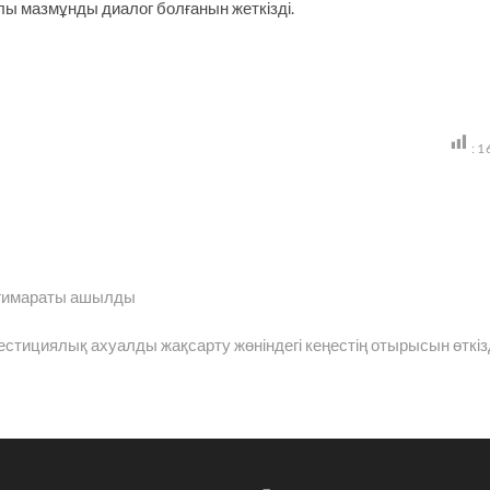
лы мазмұнды диалог болғанын жеткізді.
:
1
 ғимараты ашылды
стициялық ахуалды жақсарту жөніндегі кеңестің отырысын өткіз