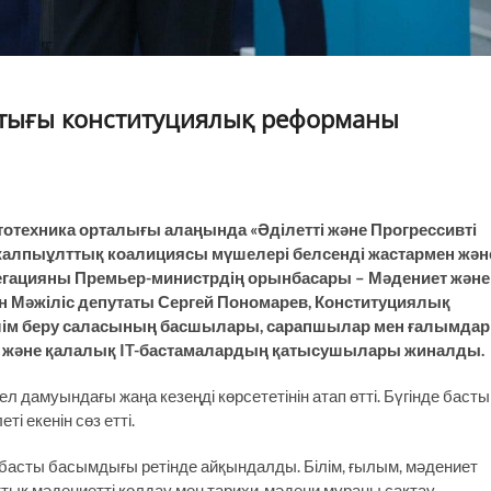
стығы конституциялық реформаны
отехника орталығы алаңында «Әділетті және Прогрессивті
жалпыұлттық коалициясы мүшелері белсенді жастармен жән
легацияны Премьер-министрдің орынбасары – Мәдениет және
ған Мәжіліс депутаты Сергей Пономарев, Конституциялық
білім беру саласының басшылары, сарапшылар мен ғалымдар
лер және қалалық IT-бастамалардың қатысушылары жиналды.
дамуындағы жаңа кезеңді көрсететінін атап өтті. Бүгінде басты
ті екенін сөз етті.
асты басымдығы ретінде айқындалды. Білім, ғылым, мәдениет
ттық мәдениетті қолдау мен тарихи-мәдени мұраны сақтау