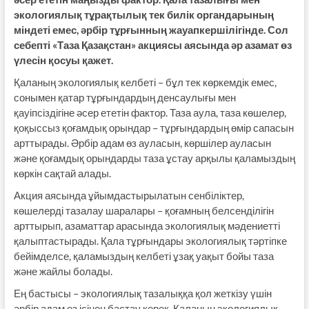
экологиялық тұрақтылық тек билік органдарының
міндеті емес, әрбір тұрғынның жауапкершілігінде. Сол
себепті «Таза Қазақстан» акциясы аясында әр азамат өз
үлесін қосуы қажет.
Қаланың экологиялық келбеті – бұл тек көркемдік емес,
сонымен қатар тұрғындардың денсаулығы мен
қауіпсіздігіне әсер ететін фактор. Таза аула, таза көшелер,
қоқыссыз қоғамдық орындар – тұрғындардың өмір сапасын
арттырады. Әрбір адам өз ауласын, көршілер ауласын
және қоғамдық орындарды таза ұстау арқылы қаламыздың
көркін сақтай алады.
Акция аясында ұйымдастырылатын сенбіліктер,
көшелерді тазалау шаралары – қоғамның белсенділігін
арттырып, азаматтар арасында экологиялық мәдениетті
қалыптастырады. Қала тұрғындары экологиялық тәртіпке
бейімделсе, қаламыздың келбеті ұзақ уақыт бойы таза
және жайлы болады.
Ең бастысы – экологиялық тазалыққа қол жеткізу үшін
әрбір адам өз ісінен бастау керек. Қаланың экологиялық