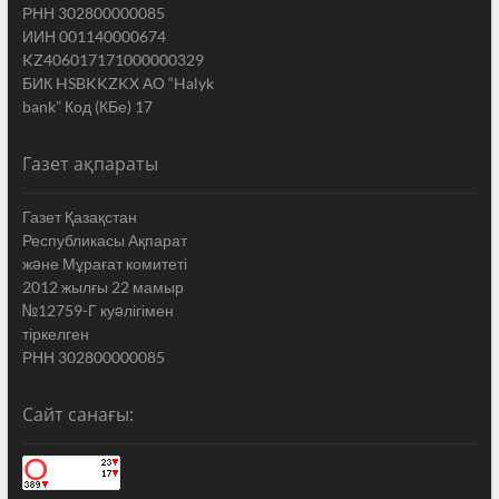
РНН 302800000085
ИИН 001140000674
KZ406017171000000329
БИК HSBKKZKX АО “Halyk
bank” Код (КБе) 17
Газет ақпараты
Газет Қазақстан
Республикасы Ақпарат
жəне Мұрағат комитеті
2012 жылғы 22 мамыр
№12759-Г куəлігімен
тіркелген
РНН 302800000085
Сайт санағы: