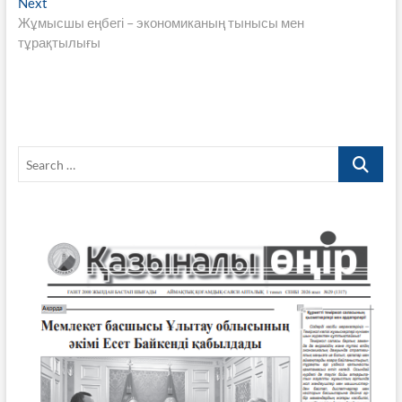
Next
Next
k
p
k
post:
Жұмысшы еңбегі – экономиканың тынысы мен
тұрақтылығы
Search
…