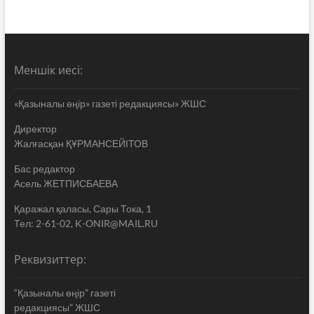
Меншік иесі:
«Қазыналы өңір» газеті редакциясы» ЖШС
Директор
Жалғасқан ҚҰРМАНСЕЙІТОВ
Бас редактор
Асель ЖЕТПИСБАЕВА
Қаражал қаласы, Сары Тока, 1
Тел: 2-61-02, K-ONIR@MAIL.RU
Реквизиттер:
“Қазыналы өңір” газеті
редакциясы” ЖШС