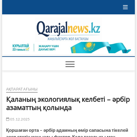
Skip
to
content
Qaraja
ҚАРАЖАЛ
ҚАЛАСЫНЫҢ
ЖАҢАЛЫҚТАРЫ
АҚПАРАТ АҒЫНЫ
Қаланың экологиялық келбеті – әрбір
азаматтың қолында
05.12.2025
Қоршаған орта – әрбір адамның өмір сапасына тікелей
әсер ететін маңызды фактор. Қала тазалығы мен