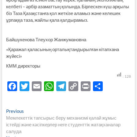
келбеті – әрбір азаматтың қолында. Бірлескен күш арқылы
біз Таза Қазақстанға қол жеткізе аламыз және келешек
ұрпаққа таза, жайлы қала қалдырамыз.
Байшукенова Тлеухор Жанжумановна
«Қаражал қаласының орталықтандырылған кітапхана
жүйесі»
КММ директоры
:
128
F
T
E
W
T
C
P
S
ac
w
m
h
el
o
ri
h
e
itt
ail
at
e
p
nt
ar
Навигация
Previous
Previous
b
er
s
gr
y
e
post:
Мемлекеттік тапсырыс беру механизмі қалай жұмыс
по
o
A
a
Li
істейді және кәсіпкерлер неге студенттік жатақханалар
записям
салуда
o
p
m
n