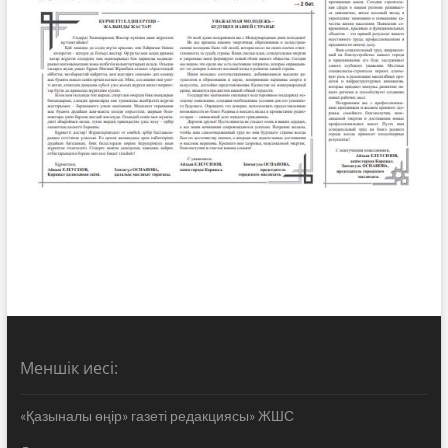
Меншік иесі:
«Қазыналы өңір» газеті редакциясы» ЖШС