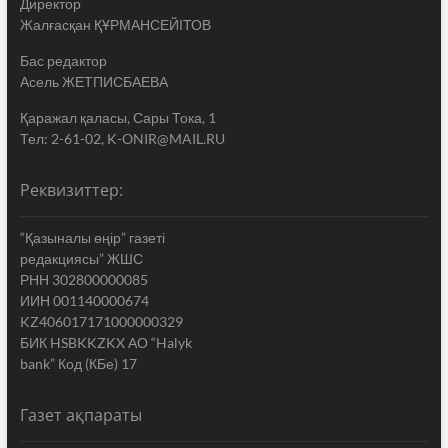
Директор
Жалғасқан ҚҰРМАНСЕЙІТОВ
Бас редактор
Асель ЖЕТПИСБАЕВА
Қаражал қаласы, Сары Тока, 1
Тел: 2-61-02, K-ONIR@MAIL.RU
Реквизиттер:
“Қазыналы өңір” газеті
редакциясы” ЖШС
РНН 302800000085
ИИН 001140000674
KZ406017171000000329
БИК HSBKKZKX АО “Halyk
bank” Код (КБе) 17
Газет ақпараты