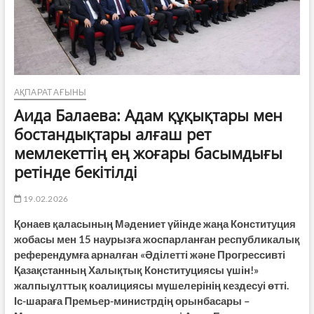
АҚПАРАТ АҒЫНЫ
Аида Балаева: Адам құқықтары мен
бостандықтары алғаш рет
мемлекеттің ең жоғары басымдығы
ретінде бекітілді
19.02.2026
Қонаев қаласының Мәдениет үйінде жаңа Конституция
жобасы мен 15 наурызға жоспарланған республикалық
референдумға арналған «Әділетті және Прогрессивті
Қазақстанның Халықтық Конституциясы үшін!»
жалпыұлттық коалициясы мүшелерінің кездесуі өтті.
Іс-шараға Премьер-министрдің орынбасары –