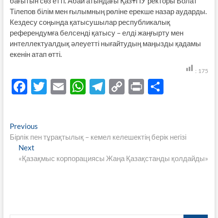
бағытын сөз етті. Абай атындағы ҚазҰПУ ректоры Болат
Тілепов білім мен ғылымның рөліне ерекше назар аударды.
Кездесу соңында қатысушылар республикалық
референдумға белсенді қатысу – елді жаңғырту мен
интеллектуалдық әлеуетті нығайтудың маңызды қадамы
екенін атап өтті.
:
175
F
T
E
W
T
C
P
S
ac
w
m
h
el
o
ri
h
e
itt
ail
at
e
p
nt
ar
Навигация
Previous
Previous
b
er
s
gr
y
e
post:
Бірлік пен тұрақтылық – кемел келешектің берік негізі
по
o
A
a
Li
Next
Next
записям
post:
«Қазақмыс корпорациясы Жаңа Қазақстанды қолдайды»
o
p
m
n
k
p
k