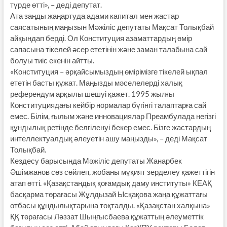
түрде өтті», – деді депутат.
Ата заңды жаңартуда адами капитал мен жастар
саясатының маңызын Мәжіліс депутаты Мақсат Толықбай
айқындап берді. Ол Конституция азаматтардың өмір
сапасына тікелей әсер ететінін және заман талабына сай
болуы тиіс екенін айтты.
«Конституция – әрқайсымыздың өмірімізге тікелей ықпал
ететін басты құжат. Маңызды мәселелерді халық
референдум арқылы шешуі қажет. 1995 жылғы
Конституциядағы кейбір нормалар бүгінгі талаптарға сай
емес. Білім, ғылым және инновациялар Преамбулада негізгі
құндылық ретінде белгіленуі бекер емес. Бізге жастардың
интеллектуалдық әлеуетін ашу маңызды», – деді Мақсат
Толықбай.
Кездесу барысында Мәжіліс депутаты Жанарбек
Әшімжанов сөз сөйлеп, жобаны мұқият зерделеу қажеттігін
атап өтті. «Қазақстандық қоғамдық даму институты» КЕАҚ
басқарма төрағасы Жұлдызай Ысқақова жаңа құжаттағы
отбасы құндылықтарына тоқталды. «Қазақстан халқына»
ҚҚ төрағасы Ләззат Шыңғысбаева құжаттың әлеуметтік