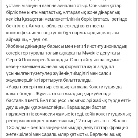
ұстаным заңның өзегіне айналып отыр. Сонымен қатар
бірлік пен ынтымақтастық, ұлтаралық және дінаралық
келісім Қазақстан мемлекеттілігінің берік іргетасы ретінде
бекітілген. Алматы облысы секілді көпэтносты,
көпконфессиялы өңір үшін бұл нормалардың маңызы
айрықша», – деді ол.
Жобаны дайындау барысы мен негізгі институционалдық
өзгерістер туралы толық ақпаратты Мәжіліс депутаты
Сергей Пономарев баяндады. Оның айтуынша, жұмыс
кезең-кезеңімен және ашық форматта жүргізілді, ал
ұсынылған түзетулер жүйенің тиімділігі мен саяси
жауапкершілікті арттыруға бағытталады.
«Уақыт өзгеріп жатыр, сондықтан жаңа Конституция да
қажет болды. Жұмыс өткен жылдың қыркүйегінде
басталып кетті. Бұл процесс «асығыс әрі жабық түрде өтті»
деу шындыққа жанаспайды. Қарашадан бастап
парламенттік комиссия жұмыс істеді, кейін конституциялық
реформа жөніндегі комиссияның 12 отырысы өтті. Жалпы
130 адам – белгілі заңгер-ғалымдар, депутаттар, фракция
жетекшілері мен сарапшылар қатысты. Барлығы ашық