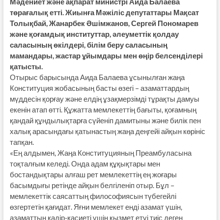
Мәдениет және ақпарат министрі Аида Балаева
төрағалық етті. Жиынға Мәжіліс депутаттары Мақсат
Толықбай, Жанарбек Әшімжанов, Сергей Пономарев
және қоғамдық институттар, әлеуметтік қолдау
саласының өкілдері, білім беру саласының
мамандары, жастар ұйымдары мен өңір белсенділері
қатысты.
Отырыс барысында Аида Балаева ұсынылған жаңа
Конституция жобасының басты өзегі – азаматтардың
мүддесін қорғау және елдің ұзақмерзімді тұрақты дамуы
екенін атап өтті. Құжатта мемлекеттің бағыты, қоғамның
қандай құндылықтарға сүйеніп дамитыны және билік пен
халық арасындағы қатынастың жаңа деңгейі айқын көрініс
тапқан.
«Ең алдымен, Жаңа Конституцияның Преамбуласына
тоқталғым келеді. Онда адам құқықтары мен
бостандықтары алғаш рет мемлекеттің ең жоғары
басымдығы ретінде айқын белгіленіп отыр. Бұл –
мемлекеттік саясаттың философиясын түбегейлі
өзгертетін қағидат. Яғни мемлекет енді азамат үшін,
азаматтың қадір-қасиеті үшін қызмет етуі тиіс деген