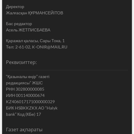
Директор
Жалғасқан ҚҰРМАНСЕЙІТОВ
Бас редактор
Асель ЖЕТПИСБАЕВА
Қаражал қаласы, Сары Тока, 1
Тел: 2-61-02, K-ONIR@MAIL.RU
Реквизиттер:
“Қазыналы өңір” газеті
редакциясы” ЖШС
РНН 302800000085
ИИН 001140000674
KZ406017171000000329
БИК HSBKKZKX АО “Halyk
bank” Код (КБе) 17
Газет ақпараты