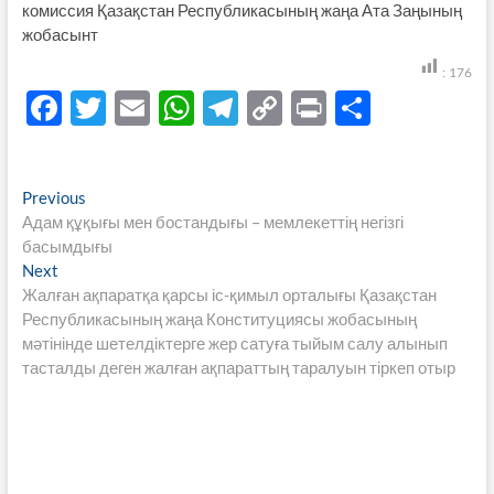
комиссия Қазақстан Республикасының жаңа Ата Заңының
жобасынт
:
176
F
T
E
W
T
C
P
S
ac
w
m
h
el
o
ri
h
e
itt
ail
at
e
p
nt
ar
Навигация
Previous
Previous
b
er
s
gr
y
e
post:
Адам құқығы мен бостандығы – мемлекеттің негізгі
по
o
A
a
Li
басымдығы
записям
Next
Next
o
p
m
n
post:
Жалған ақпаратқа қарсы іс-қимыл орталығы Қазақстан
k
p
k
Республикасының жаңа Конституциясы жобасының
мәтінінде шетелдіктерге жер сатуға тыйым салу алынып
тасталды деген жалған ақпараттың таралуын тіркеп отыр