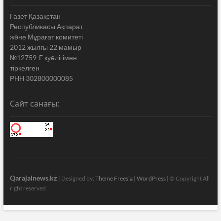
Газет Қазақстан
Республикасы Ақпарат
жəне Мұрағат комитеті
2012 жылғы 22 мамыр
№12759-Г куəлігімен
тіркелген
РНН 302800000085
Сайт санағы:
Qarajalnews.kz
| Designed by:
Theme Freesia
|
WordPress
| © Copyright All
right reserved