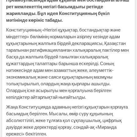
рет мемлекеттің негізгі басымдығы ретінде
жарияланды. Бұл идея Конституцияның бүкіл
мәтінінде көрініс табады.
Конституцияның «Негізгі құқықтар, бостандықтар және
міндеттер» бөлімінің нормаларын әзірлеу кезінде адам
құқықтарының жалпыға бірдей декларациясы, Қазақстан
тарапынан ратификацияланған халықаралық пактілер мен
басқа да жалпыға бірдей танылған халықаралық
құжаттардың талаптары барынша ескерілді. Соның
нәтижесінде адам мен азаматтың жеке, әлеуметтік-
экономикалық және саяси құқықтарының мазмұны
толықтырылып, олардың жаңа қырлары ашылды.
Олардың іске асырылуы мен қорғалуына берілген
кепілдіктер айтарлықтай нығайтылды.
Жаңа Конституцияда адамның негізгі құқықтарын қорғауға
басымдық берілген. Мысалы, өмір сүру құқығының
абсолюттілігі, жеке тұлғаға қол сұқпаушылық, цифрлық
дәуірде жеке деректерді қорғау, сондай-ақ «Миранда
ережесі» бекітілген.