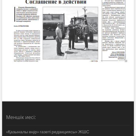
Меншік иесі:
«Қазыналы өңір» газеті редакциясы» ЖШС