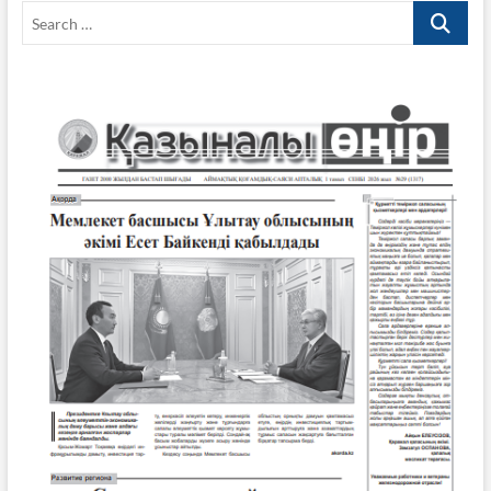
Search
…