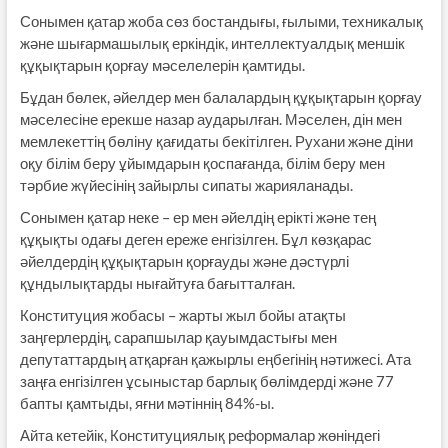
Сонымен қатар жоба сөз бостандығы, ғылыми, техникалық
және шығармашылық еркіндік, интеллектуалдық меншік
құқықтарын қорғау мәселелерін қамтиды.
Бұдан бөлек, әйелдер мен балалардың құқықтарын қорғау
мәселесіне ерекше назар аударылған. Мәселен, дін мен
мемлекеттің бөліну қағидаты бекітілген. Рухани және діни
оқу білім беру ұйымдарын қоспағанда, білім беру мен
тәрбие жүйесінің зайырлы сипаты жарияланады.
Сонымен қатар неке – ер мен әйелдің ерікті және тең
құқықты одағы деген ереже енгізілген. Бұл көзқарас
әйелдердің құқықтарын қорғауды және дәстүрлі
құндылықтарды нығайтуға бағытталған.
Конституция жобасы – жарты жыл бойы атақты
заңгерлердің, сарапшылар қауымдастығы мен
депутаттардың атқарған қажырлы еңбегінің нәтижесі. Ата
заңға енгізілген ұсыныстар барлық бөлімдерді және 77
бапты қамтыды, яғни мәтіннің 84%-ы.
Айта кетейік, Конституциялық реформалар жөніндегі