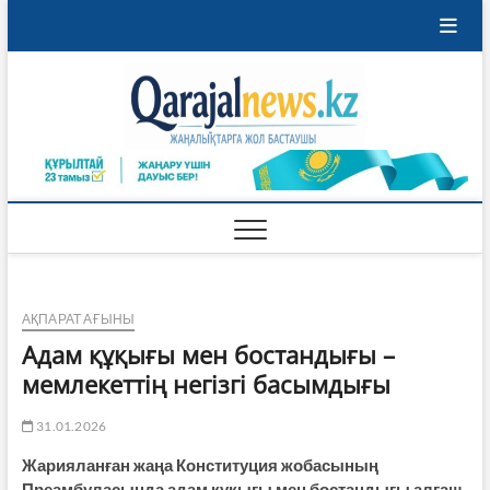
Skip
to
content
Qaraja
ҚАРАЖАЛ
ҚАЛАСЫНЫҢ
ЖАҢАЛЫҚТАРЫ
АҚПАРАТ АҒЫНЫ
Адам құқығы мен бостандығы –
мемлекеттің негізгі басымдығы
31.01.2026
Жарияланған жаңа Конституция жобасының
Преамбуласында адам құқығы мен бостандығы алғаш