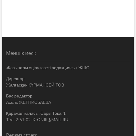
Меншік иесі:
«Қазыналы өңір» газеті редакциясы» ЖШС
Директор
Жалғасқан ҚҰРМАНСЕЙІТОВ
Бас редактор
Асель ЖЕТПИСБАЕВА
Қаражал қаласы, Сары Тока, 1
Тел: 2-61-02, K-ONIR@MAIL.RU
Реквизиттер: