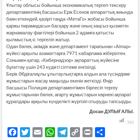
Ұлытау облысы бойынша экономикалық тергеп-тексеру
департаментінің басшысы Ерік Есенов аппараттық жиында
баян еткендей, қазіргі таңда «МетаГо» жобасы бойынша
қаржы пирамидасын басқару және оның заңсыз қызметін
жарнамалау фактілері бойынша 2 адамға қатысты
қылмыстық іс тергеліп жатыр.
Одан бөлек, әкімдік және департамент тарапынан «Aimap»
жүйесі арқылы азаматтарға 7971 хабарлама жіберілген.
Сонымен қатар, «Кибернадзор» ақпараттық жүйесіне
бұғаттау үшін 243 күдікті сілтеме енгізілді.
Берік Әбдіғалиұлы ұлытаулықтарға алдын ала түсіндірме
жұмыстарын жасау маңызды екенін жеткізді. Өңір
басшысы Полиция департаментімен бірлесіп тергеу
жұмыстарынан бөлек, ағарту жұмыстарын көрнекі ақпарат
құралдары арқылы күнделікті жүргізіп отыруды тапсырды.
Досан ДУЛЫҒАЛЫ.
:
522
F
T
E
W
T
C
P
S