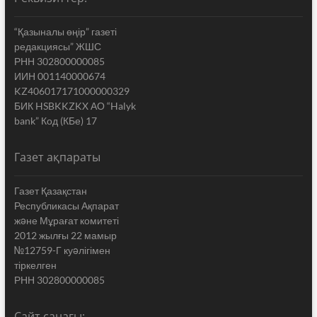
“Қазыналы өңір” газеті
редакциясы” ЖШС
РНН 302800000085
ИИН 001140000674
KZ406017171000000329
БИК HSBKKZKX АО “Halyk
bank” Код (КБе) 17
Газет ақпараты
Газет Қазақстан
Республикасы Ақпарат
жəне Мұрағат комитеті
2012 жылғы 22 мамыр
№12759-Г куəлігімен
тіркелген
РНН 302800000085
Сайт санағы: