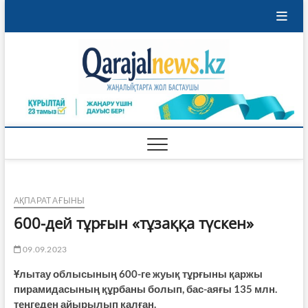
Skip
to
content
Qaraja
ҚАРАЖАЛ
ҚАЛАСЫНЫҢ
ЖАҢАЛЫҚТАРЫ
АҚПАРАТ АҒЫНЫ
600-дей тұрғын «тұзаққа түскен»
09.09.2023
Ұлытау облысының 600-ге жуық тұрғыны қаржы
пирамидасының құрбаны болып, бас-аяғы 135 млн.
теңгеден айырылып қалған.