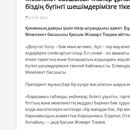
біздің бүгінгі шешімдерімізге ті
29.03.2023
Қоғамның дамуы үшін пікір алуандығы қажет. 
Мемлекет басшысы Қасым-Жомарт Тоқаев айтты, 
«Депутат болу – биік мансап емес, бұл – зор жауапк
өздеріңізге сенім артып отыр. Ел сенімі – ел аманаты
өткен тарихтың және болашақтың алдындағы жауапкер
бүгінгі шешімдерімізге тікелей байланысты. Елімізді
Мемлекет басшысы.
Президент мұның бәрі бір күнде жасалатын шаруа ем
«Баршамыз табанды, еңбекқор, білікті, ұқыпты, тәр
Ұлттың және мемлекеттің мүддесі бәрінен биік тұруға
елдік мәселелерге келгенде «бір жағадан бас, бір же
баршамыздың азаматтық борышымыз. Ендеше, Отан
болайық», — деді Қасым-Жомарт Тоқаев.