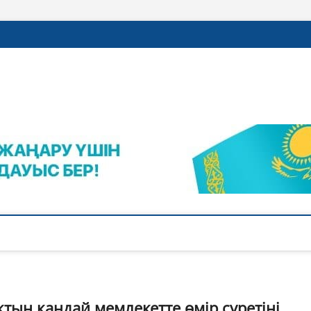
rajalnews.kz
Л ҚАЛАСЫНЫҢ ЖАҢАЛЫҚТАРЫ
тың қандай мемлекетте өмір сүретіні