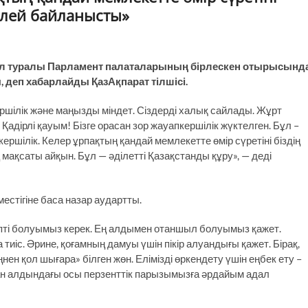
келей байланысты»
Бұл туралы Парламент палаталарының бірлескен отырысынд
деп хабарлайды ҚазАқпарат тілшісі.
ершілік және маңызды міндет. Сіздерді халық сайлады. Жұрт
. Қадірлі қауым! Бізге орасан зор жауапкершілік жүктелген. Бұл –
шілік. Келер ұрпақтың қандай мемлекетте өмір сүретіні біздің
ң мақсаты айқын. Бұл — әділетті Қазақстанды құру», — деді
естігіне баса назар аудартты.
тіпті болуымыз керек. Ең алдымен отаншыл болуымыз қажет.
 тиіс. Әрине, қоғамның дамуы үшін пікір алуандығы қажет. Бірақ,
ңнен қол шығара» білген жөн. Елімізді өркендету үшін еңбек ету –
 алдындағы осы перзенттік парызымызға әрдайым адал