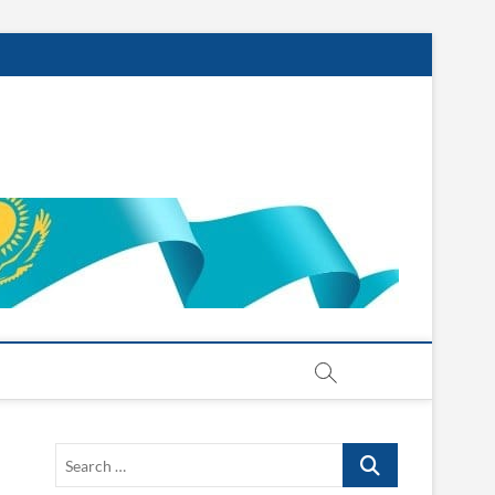
Search
…