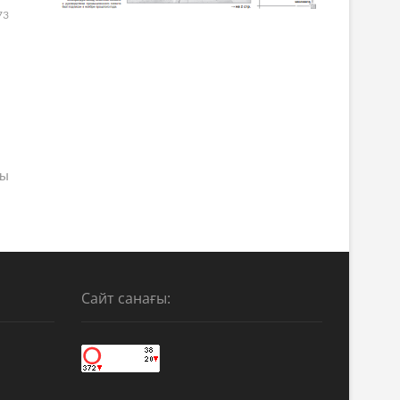
73
ры
Сайт санағы: