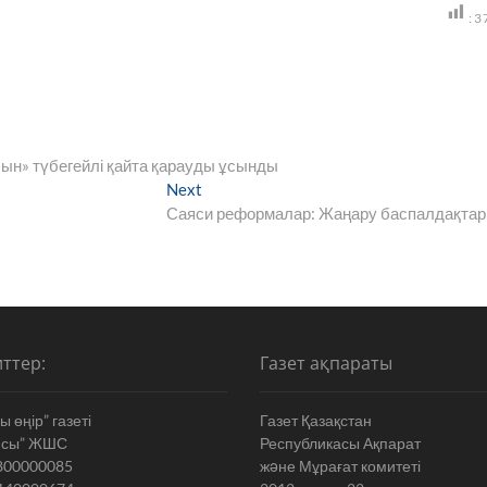
:
3
ын» түбегейлі қайта қарауды ұсынды
Next
Next
post:
Саяси реформалар: Жаңару баспалдақта
ттер:
Газет ақпараты
 өңір” газеті
Газет Қазақстан
ясы” ЖШС
Республикасы Ақпарат
800000085
жəне Мұрағат комитеті